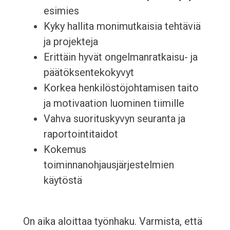
esimies
Kyky hallita monimutkaisia tehtäviä
ja projekteja
Erittäin hyvät ongelmanratkaisu- ja
päätöksentekokyvyt
Korkea henkilöstöjohtamisen taito
ja motivaation luominen tiimille
Vahva suorituskyvyn seuranta ja
raportointitaidot
Kokemus
toiminnanohjausjärjestelmien
käytöstä
On aika aloittaa työnhaku. Varmista, että