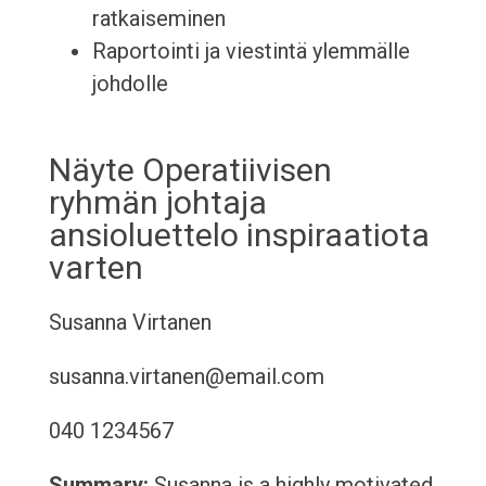
ratkaiseminen
Raportointi ja viestintä ylemmälle
johdolle
Näyte Operatiivisen
ryhmän johtaja
ansioluettelo inspiraatiota
varten
Susanna Virtanen
susanna.virtanen@email.com
040 1234567
Summary:
Susanna is a highly motivated