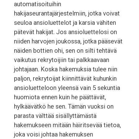
automatisoituihin
hakijaseurantajärjestelmiin, jotka voivat
seuloa ansioluettelot ja karsia vähiten
pätevät hakijat. Jos ansioluettelosi on
niiden harvojen joukossa, jotka pääsevät
näiden bottien ohi, sen on silti tehtävä
vaikutus rekrytoijiin tai palkkaavaan
johtajaan. Koska hakemuksia tulee niin
paljon, rekrytoijat kiinnittävät kuhunkin
ansioluetteloon yleensä vain 5 sekuntia
huomiota ennen kuin he päättävät,
hylkäävätkö he sen. Tämän vuoksi on
parasta välttää sisällyttämästä
hakemukseen mitään häiritsevää tietoa,
joka voisi johtaa hakemuksen