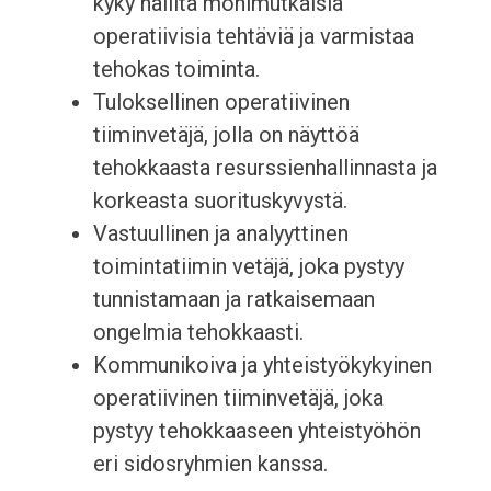
kyky hallita monimutkaisia
operatiivisia tehtäviä ja varmistaa
tehokas toiminta.
Tuloksellinen operatiivinen
tiiminvetäjä, jolla on näyttöä
tehokkaasta resurssienhallinnasta ja
korkeasta suorituskyvystä.
Vastuullinen ja analyyttinen
toimintatiimin vetäjä, joka pystyy
tunnistamaan ja ratkaisemaan
ongelmia tehokkaasti.
Kommunikoiva ja yhteistyökykyinen
operatiivinen tiiminvetäjä, joka
pystyy tehokkaaseen yhteistyöhön
eri sidosryhmien kanssa.