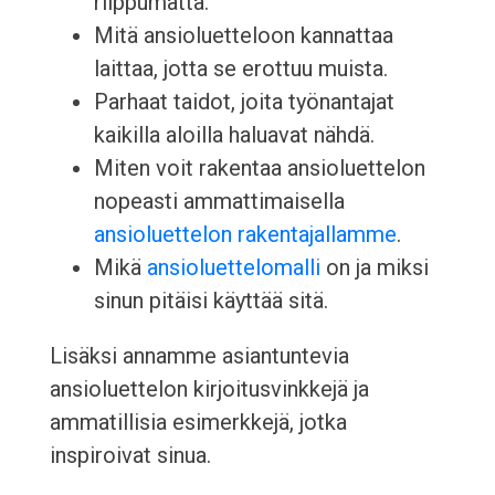
riippumatta.
Mitä ansioluetteloon kannattaa
laittaa, jotta se erottuu muista.
Parhaat taidot, joita työnantajat
kaikilla aloilla haluavat nähdä.
Miten voit rakentaa ansioluettelon
nopeasti ammattimaisella
ansioluettelon rakentajallamme
.
Mikä
ansioluettelomalli
on ja miksi
sinun pitäisi käyttää sitä.
Lisäksi annamme asiantuntevia
ansioluettelon kirjoitusvinkkejä ja
ammatillisia esimerkkejä, jotka
inspiroivat sinua.