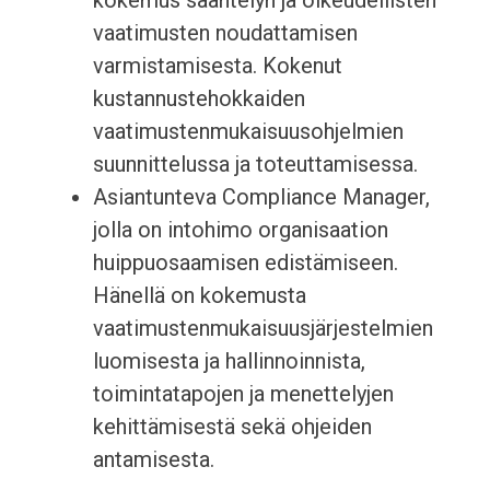
kokemus sääntelyn ja oikeudellisten
vaatimusten noudattamisen
varmistamisesta. Kokenut
kustannustehokkaiden
vaatimustenmukaisuusohjelmien
suunnittelussa ja toteuttamisessa.
Asiantunteva Compliance Manager,
jolla on intohimo organisaation
huippuosaamisen edistämiseen.
Hänellä on kokemusta
vaatimustenmukaisuusjärjestelmien
luomisesta ja hallinnoinnista,
toimintatapojen ja menettelyjen
kehittämisestä sekä ohjeiden
antamisesta.