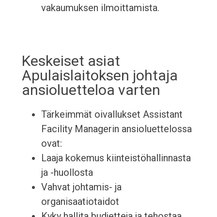
vakaumuksen ilmoittamista.
Keskeiset asiat
Apulaislaitoksen johtaja
ansioluetteloa varten
Tärkeimmät oivallukset Assistant
Facility Managerin ansioluettelossa
ovat:
Laaja kokemus kiinteistöhallinnasta
ja -huollosta
Vahvat johtamis- ja
organisaatiotaidot
Kyky hallita budjetteja ja tehostaa