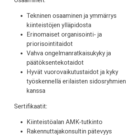
Osaaminen:
Tekninen osaaminen ja ymmärrys
kiinteistöjen ylläpidosta
Erinomaiset organisointi- ja
priorisointitaidot
Vahva ongelmanratkaisukyky ja
päätöksentekotaidot
Hyvät vuorovaikutustaidot ja kyky
työskennellä erilaisten sidosryhmien
kanssa
Sertifikaatit:
Kiinteistöalan AMK-tutkinto
Rakennuttajakonsultin pätevyys