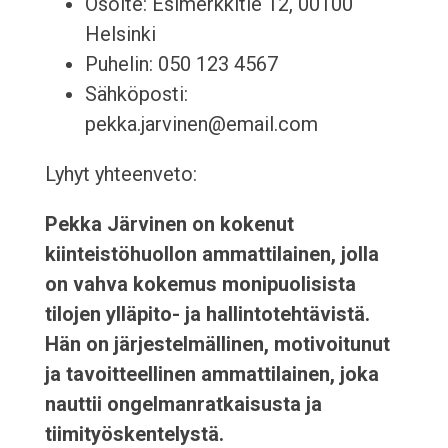
Osoite: Esimerkkitie 12, 00100
Helsinki
Puhelin: 050 123 4567
Sähköposti:
pekka.jarvinen@email.com
Lyhyt yhteenveto:
Pekka Järvinen on kokenut
kiinteistöhuollon ammattilainen, jolla
on vahva kokemus monipuolisista
tilojen ylläpito- ja hallintotehtävistä.
Hän on järjestelmällinen, motivoitunut
ja tavoitteellinen ammattilainen, joka
nauttii ongelmanratkaisusta ja
tiimityöskentelystä.