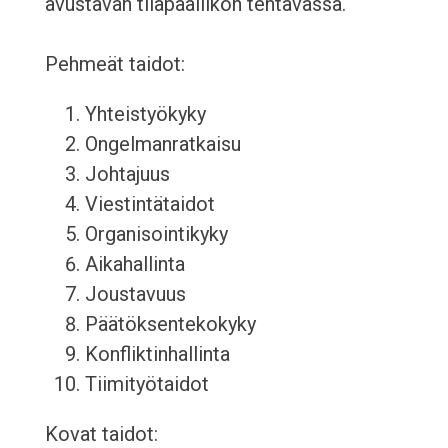
avustavan tilapäällikön tehtävässä.
Pehmeät taidot:
Yhteistyökyky
Ongelmanratkaisu
Johtajuus
Viestintätaidot
Organisointikyky
Aikahallinta
Joustavuus
Päätöksentekokyky
Konfliktinhallinta
Tiimityötaidot
Kovat taidot: