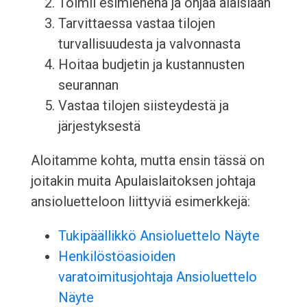
Toimii esimiehenä ja ohjaa alaisiaan
Tarvittaessa vastaa tilojen
turvallisuudesta ja valvonnasta
Hoitaa budjetin ja kustannusten
seurannan
Vastaa tilojen siisteydestä ja
järjestyksestä
Aloitamme kohta, mutta ensin tässä on
joitakin muita Apulaislaitoksen johtaja
ansioluetteloon liittyviä esimerkkejä:
Tukipäällikkö Ansioluettelo Näyte
Henkilöstöasioiden
varatoimitusjohtaja Ansioluettelo
Näyte