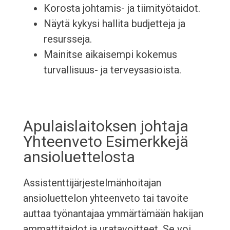
Korosta johtamis- ja tiimityötaidot.
Näytä kykysi hallita budjetteja ja
resursseja.
Mainitse aikaisempi kokemus
turvallisuus- ja terveysasioista.
Apulaislaitoksen johtaja
Yhteenveto Esimerkkejä
ansioluettelosta
Assistenttijärjestelmänhoitajan
ansioluettelon yhteenveto tai tavoite
auttaa työnantajaa ymmärtämään hakijan
ammattitaidot ja uratavoitteet. Se voi