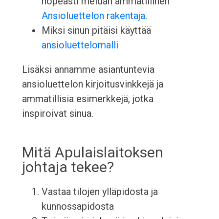
nopeasti meidän ammatillinen
Ansioluettelon rakentaja
.
Miksi sinun pitäisi käyttää
ansioluettelomalli
Lisäksi annamme asiantuntevia
ansioluettelon kirjoitusvinkkejä ja
ammatillisia esimerkkejä, jotka
inspiroivat sinua.
Mitä Apulaislaitoksen
johtaja tekee?
Vastaa tilojen ylläpidosta ja
kunnossapidosta