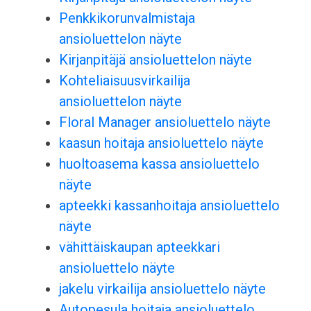
Penkkikorunvalmistaja
ansioluettelon näyte
Kirjanpitäjä ansioluettelon näyte
Kohteliaisuusvirkailija
ansioluettelon näyte
Floral Manager ansioluettelo näyte
kaasun hoitaja ansioluettelo näyte
huoltoasema kassa ansioluettelo
näyte
apteekki kassanhoitaja ansioluettelo
näyte
vähittäiskaupan apteekkari
ansioluettelo näyte
jakelu virkailija ansioluettelo näyte
Autopesula hoitaja ansioluettelo