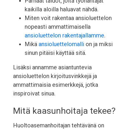
Parhaat taidot, joita työnantajat
kaikilla aloilla haluavat nähdä.
Miten voit rakentaa ansioluettelon
nopeasti ammattimaisella
ansioluettelon rakentajallamme
.
Mikä
ansioluettelomalli
on ja miksi
sinun pitäisi käyttää sitä.
Lisäksi annamme asiantuntevia
ansioluettelon kirjoitusvinkkejä ja
ammattimaisia esimerkkejä, jotka
inspiroivat sinua.
Mitä kaasunhoitaja tekee?
Huoltoasemanhoitajan tehtävänä on