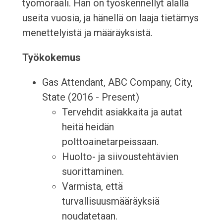
työmoraali. Hän on työskennellyt alalla
useita vuosia, ja hänellä on laaja tietämys
menettelyistä ja määräyksistä.
Työkokemus
Gas Attendant, ABC Company, City,
State (2016 - Present)
Tervehdit asiakkaita ja autat
heitä heidän
polttoainetarpeissaan.
Huolto- ja siivoustehtävien
suorittaminen.
Varmista, että
turvallisuusmääräyksiä
noudatetaan.