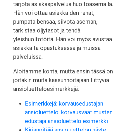
tarjota asiakaspalvelua huoltoasemalla.
Hän voi ottaa asiakkaiden rahat,
pumpata bensaa, siivota aseman,
tarkistaa öljytasot ja tehdä
yleishuoltotöitä. Hän voi myös avustaa
asiakkaita opastuksessa ja muissa
palveluissa.
Aloitamme kohta, mutta ensin tässä on
joitakin muita kaasunhoitajaan liittyviä
ansioluetteloesimerkkejä:
Esimerkkejä: korvausedustajan
ansioluettelo: korvausvaatimusten
edustaja ansioluettelo esimerkki
Kirjanpitäjä ansioluettelon näyte