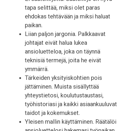
tapa selittää, miksi olet paras
ehdokas tehtävään ja miksi haluat
paikan.
Liian paljon jargonia. Palkkaavat
johtajat eivät halua lukea
ansioluetteloa, joka on täynnä
teknisiä termejä, joita he eivät
ymmärrä.
Tärkeiden yksityiskohtien pois
jättäminen. Muista sisällyttää
yhteystietosi, koulutustaustasi,
työhistoriasi ja kaikki asiaankuuluvat
taidot ja kokemukset.
Yleisen mallin käyttäminen. Räätälöi
ansioluettelosi hakemasi työpaikan