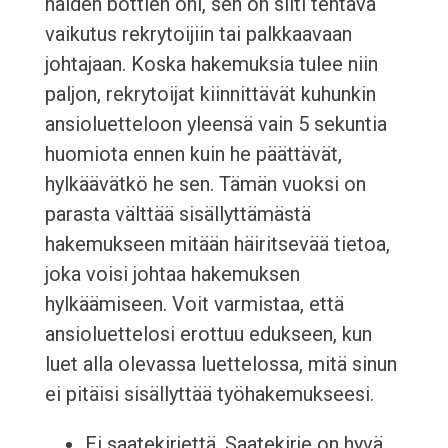
näiden bottien ohi, sen on silti tehtävä
vaikutus rekrytoijiin tai palkkaavaan
johtajaan. Koska hakemuksia tulee niin
paljon, rekrytoijat kiinnittävät kuhunkin
ansioluetteloon yleensä vain 5 sekuntia
huomiota ennen kuin he päättävät,
hylkäävätkö he sen. Tämän vuoksi on
parasta välttää sisällyttämästä
hakemukseen mitään häiritsevää tietoa,
joka voisi johtaa hakemuksen
hylkäämiseen. Voit varmistaa, että
ansioluettelosi erottuu edukseen, kun
luet alla olevassa luettelossa, mitä sinun
ei pitäisi sisällyttää työhakemukseesi.
Ei saatekirjettä. Saatekirje on hyvä