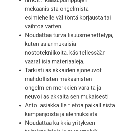
Ilmoitti kaasupumppujen
mekaanisista ongelmista
esimiehelle välitöntä korjausta tai
vaihtoa varten.
Noudattaa turvallisuusmenettelyjä,
kuten asianmukaisia
nostotekniikoita, käsitellessään
vaarallisia materiaaleja.
Tarkisti asiakkaiden ajoneuvot
mahdollisten mekaanisten
ongelmien merkkien varalta ja
neuvoi asiakkaita sen mukaisesti.
Antoi asiakkaille tietoa paikallisista
kampanjoista ja alennuksista.
Noudattaa kaikkia yrityksen