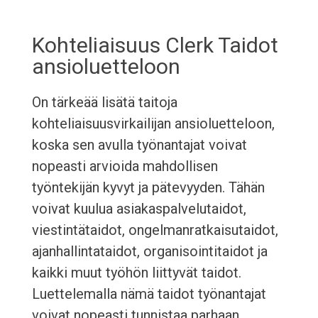
Kohteliaisuus Clerk Taidot
ansioluetteloon
On tärkeää lisätä taitoja
kohteliaisuusvirkailijan ansioluetteloon,
koska sen avulla työnantajat voivat
nopeasti arvioida mahdollisen
työntekijän kyvyt ja pätevyyden. Tähän
voivat kuulua asiakaspalvelutaidot,
viestintätaidot, ongelmanratkaisutaidot,
ajanhallintataidot, organisointitaidot ja
kaikki muut työhön liittyvät taidot.
Luettelemalla nämä taidot työnantajat
voivat nopeasti tunnistaa parhaan