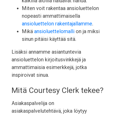
kaikilla aloilla haluavat nähdä.
Miten voit rakentaa ansioluettelon
nopeasti ammattimaisella
ansioluettelon rakentajallamme
.
Mikä
ansioluettelomalli
on ja miksi
sinun pitäisi käyttää sitä.
Lisäksi annamme asiantuntevia
ansioluettelon kirjoitusvinkkejä ja
ammattimaisia esimerkkejä, jotka
inspiroivat sinua.
Mitä Courtesy Clerk tekee?
Asiakaspalvelija on
asiakaspalvelutehtävä, joka löytyy