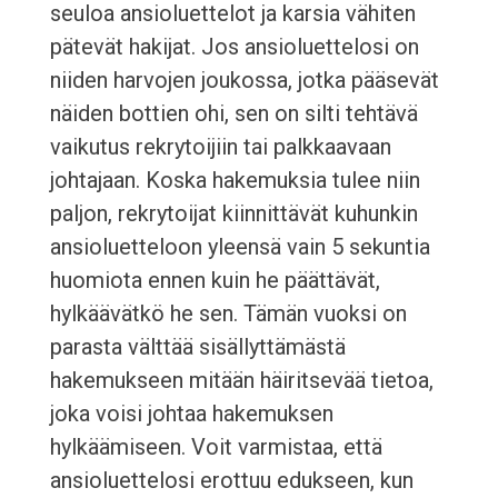
seuloa ansioluettelot ja karsia vähiten
pätevät hakijat. Jos ansioluettelosi on
niiden harvojen joukossa, jotka pääsevät
näiden bottien ohi, sen on silti tehtävä
vaikutus rekrytoijiin tai palkkaavaan
johtajaan. Koska hakemuksia tulee niin
paljon, rekrytoijat kiinnittävät kuhunkin
ansioluetteloon yleensä vain 5 sekuntia
huomiota ennen kuin he päättävät,
hylkäävätkö he sen. Tämän vuoksi on
parasta välttää sisällyttämästä
hakemukseen mitään häiritsevää tietoa,
joka voisi johtaa hakemuksen
hylkäämiseen. Voit varmistaa, että
ansioluettelosi erottuu edukseen, kun