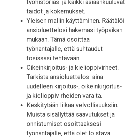
työhistoriasi ja kaikki asiaankuuluvat
taidot ja kokemukset.
Yleisen mallin käyttäminen. Räätälöi
ansioluettelosi hakemasi työpaikan
mukaan. Tämä osoittaa
työnantajalle, että suhtaudut
tosissasi tehtävään.
Oikeinkirjoitus- ja kielioppivirheet.
Tarkista ansioluettelosi aina
uudelleen kirjoitus-, oikeinkirjoitus-
ja kielioppivirheiden varalta.
Keskitytään liikaa velvollisuuksiin.
Muista sisällyttää saavutukset ja
onnistumiset osoittaaksesi
työnantajalle, että olet loistava