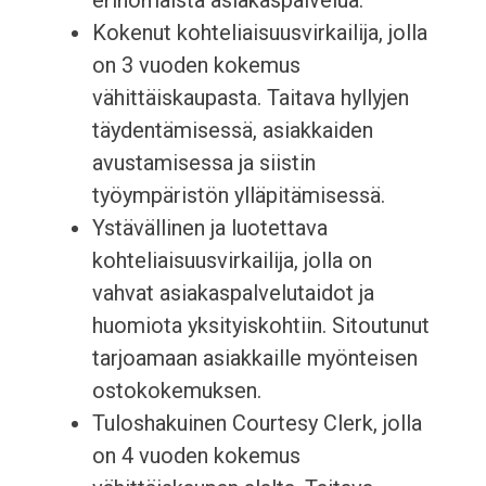
erinomaista asiakaspalvelua.
Kokenut kohteliaisuusvirkailija, jolla
on 3 vuoden kokemus
vähittäiskaupasta. Taitava hyllyjen
täydentämisessä, asiakkaiden
avustamisessa ja siistin
työympäristön ylläpitämisessä.
Ystävällinen ja luotettava
kohteliaisuusvirkailija, jolla on
vahvat asiakaspalvelutaidot ja
huomiota yksityiskohtiin. Sitoutunut
tarjoamaan asiakkaille myönteisen
ostokokemuksen.
Tuloshakuinen Courtesy Clerk, jolla
on 4 vuoden kokemus