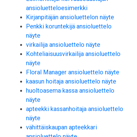
ansioluetteloesimerkki
Kirjanpitäjän ansioluettelon näyte
Penkki koruntekijä ansioluettelo
näyte
virkailija ansioluettelo näyte
Kohteliaisuusvirkailija ansioluettelo
näyte
Floral Manager ansioluettelo näyte
kaasun hoitaja ansioluettelo näyte
huoltoasema kassa ansioluettelo
näyte
apteekki kassanhoitaja ansioluettelo
näyte
vähittäiskaupan apteekkari
ansioluettelo näyte