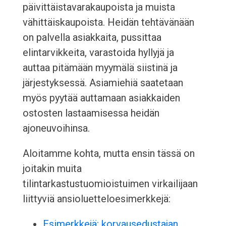
päivittäistavarakaupoista ja muista
vähittäiskaupoista. Heidän tehtävänään
on palvella asiakkaita, pussittaa
elintarvikkeita, varastoida hyllyjä ja
auttaa pitämään myymälä siistinä ja
järjestyksessä. Asiamiehiä saatetaan
myös pyytää auttamaan asiakkaiden
ostosten lastaamisessa heidän
ajoneuvoihinsa.
Aloitamme kohta, mutta ensin tässä on
joitakin muita
tilintarkastustuomioistuimen virkailijaan
liittyviä ansioluetteloesimerkkejä:
Esimerkkejä: korvausedustajan