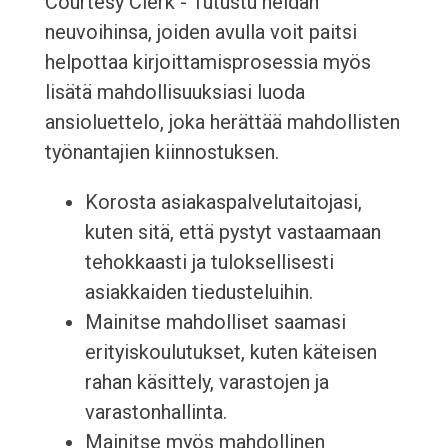
Courtesy Clerk - Tutustu heidän
neuvoihinsa, joiden avulla voit paitsi
helpottaa kirjoittamisprosessia myös
lisätä mahdollisuuksiasi luoda
ansioluettelo, joka herättää mahdollisten
työnantajien kiinnostuksen.
Korosta asiakaspalvelutaitojasi,
kuten sitä, että pystyt vastaamaan
tehokkaasti ja tuloksellisesti
asiakkaiden tiedusteluihin.
Mainitse mahdolliset saamasi
erityiskoulutukset, kuten käteisen
rahan käsittely, varastojen ja
varastonhallinta.
Mainitse myös mahdollinen