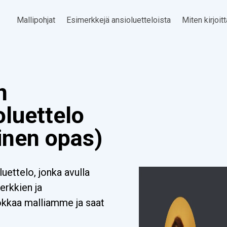
Mallipohjat
Esimerkkejä ansioluetteloista
Miten kirjoit
n
oluettelo
inen opas)
uettelo, jonka avulla
erkkien ja
uokkaa malliamme ja saat