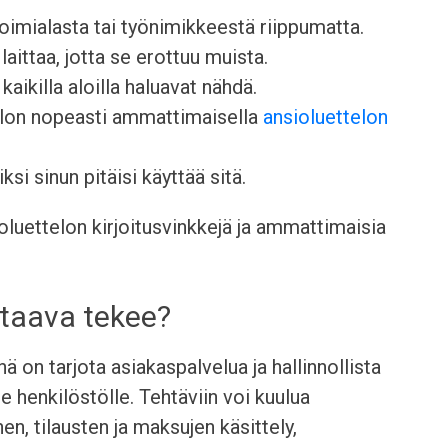
oimialasta tai työnimikkeestä riippumatta.
aittaa, jotta se erottuu muista.
kaikilla aloilla haluavat nähdä.
elon nopeasti ammattimaisella
ansioluettelon
ksi sinun pitäisi käyttää sitä.
luettelon kirjoitusvinkkejä ja ammattimaisia
staava tekee?
ä on tarjota asiakaspalvelua ja hallinnollista
le henkilöstölle. Tehtäviin voi kuulua
en, tilausten ja maksujen käsittely,