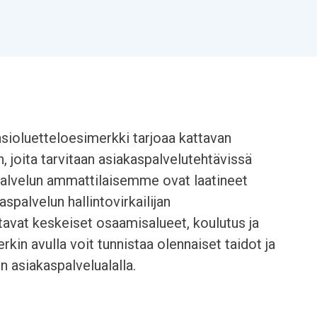
nsioluetteloesimerkki tarjoaa kattavan
in, joita tarvitaan asiakaspalvelutehtävissä
lvelun ammattilaisemme ovat laatineet
spalvelun hallintovirkailijan
vat keskeiset osaamisalueet, koulutus ja
in avulla voit tunnistaa olennaiset taidot ja
n asiakaspalvelualalla.