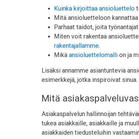
Kuinka kirjoittaa ansioluettelo
t
Mitä ansioluetteloon kannattaa l
Parhaat taidot, joita työnantajat 
Miten voit rakentaa ansioluett
rakentajallamme
.
Mikä
ansioluettelomalli
on ja mi
Lisäksi annamme asiantuntevia ansio
esimerkkejä, jotka inspiroivat sinua.
Mitä asiakaspalveluva
Asiakaspalvelun hallinnoijan tehtävän
tukea asiakkaille, asiakkaille ja muul
asiakkaiden tiedusteluihin vastaamin