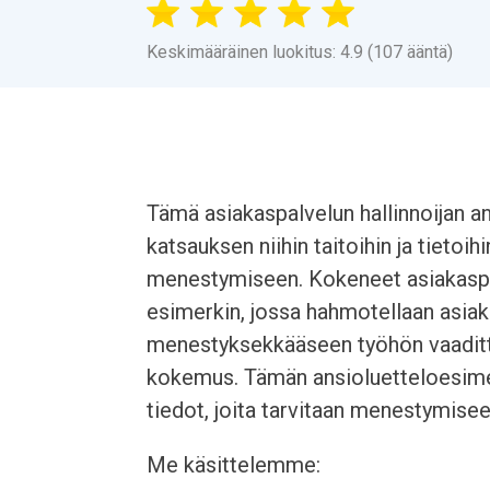
Keskimääräinen luokitus: 4.9 (107 ääntä)
Tämä asiakaspalvelun hallinnoijan a
katsauksen niihin taitoihin ja tietoih
menestymiseen. Kokeneet asiakaspa
esimerkin, jossa hahmotellaan asiaka
menestyksekkääseen työhön vaaditta
kokemus. Tämän ansioluetteloesimerk
tiedot, joita tarvitaan menestymisee
Me käsittelemme: