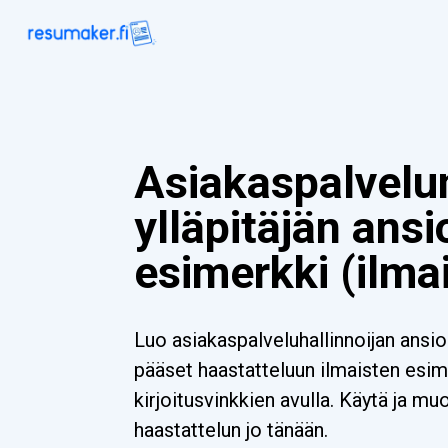
Asiakaspalvelu
ylläpitäjän ansi
esimerkki (ilma
Luo asiakaspalveluhallinnoijan ansiol
pääset haastatteluun ilmaisten esim
kirjoitusvinkkien avulla. Käytä ja m
haastattelun jo tänään.