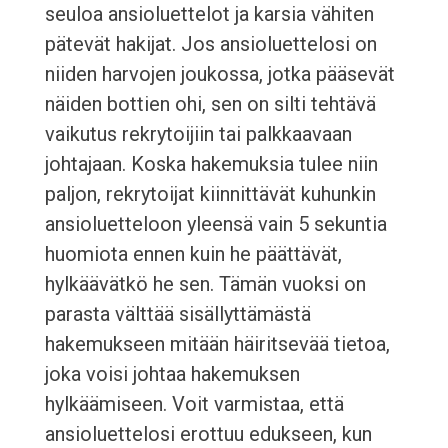
seuloa ansioluettelot ja karsia vähiten
pätevät hakijat. Jos ansioluettelosi on
niiden harvojen joukossa, jotka pääsevät
näiden bottien ohi, sen on silti tehtävä
vaikutus rekrytoijiin tai palkkaavaan
johtajaan. Koska hakemuksia tulee niin
paljon, rekrytoijat kiinnittävät kuhunkin
ansioluetteloon yleensä vain 5 sekuntia
huomiota ennen kuin he päättävät,
hylkäävätkö he sen. Tämän vuoksi on
parasta välttää sisällyttämästä
hakemukseen mitään häiritsevää tietoa,
joka voisi johtaa hakemuksen
hylkäämiseen. Voit varmistaa, että
ansioluettelosi erottuu edukseen, kun