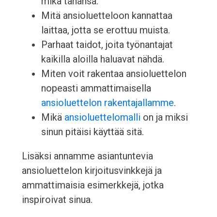
mikä tahansa.
Mitä ansioluetteloon kannattaa
laittaa, jotta se erottuu muista.
Parhaat taidot, joita työnantajat
kaikilla aloilla haluavat nähdä.
Miten voit rakentaa ansioluettelon
nopeasti ammattimaisella
ansioluettelon rakentajallamme
.
Mikä
ansioluettelomalli
on ja miksi
sinun pitäisi käyttää sitä.
Lisäksi annamme asiantuntevia
ansioluettelon kirjoitusvinkkejä ja
ammattimaisia esimerkkejä, jotka
inspiroivat sinua.