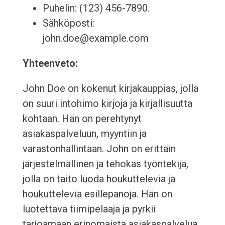
Puhelin: (123) 456-7890.
Sähköposti:
john.doe@example.com
Yhteenveto:
John Doe on kokenut kirjakauppias, jolla
on suuri intohimo kirjoja ja kirjallisuutta
kohtaan. Hän on perehtynyt
asiakaspalveluun, myyntiin ja
varastonhallintaan. John on erittäin
järjestelmällinen ja tehokas työntekijä,
jolla on taito luoda houkuttelevia ja
houkuttelevia esillepanoja. Hän on
luotettava tiimipelaaja ja pyrkii
tarjoamaan erinomaista asiakaspalvelua.