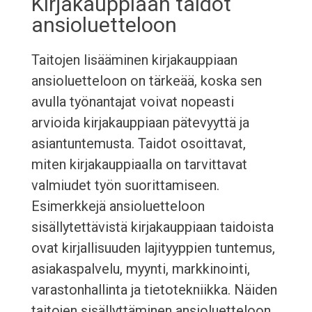
Kirjakauppiaan taidot
ansioluetteloon
Taitojen lisääminen kirjakauppiaan
ansioluetteloon on tärkeää, koska sen
avulla työnantajat voivat nopeasti
arvioida kirjakauppiaan pätevyyttä ja
asiantuntemusta. Taidot osoittavat,
miten kirjakauppiaalla on tarvittavat
valmiudet työn suorittamiseen.
Esimerkkejä ansioluetteloon
sisällytettävistä kirjakauppiaan taidoista
ovat kirjallisuuden lajityyppien tuntemus,
asiakaspalvelu, myynti, markkinointi,
varastonhallinta ja tietotekniikka. Näiden
taitojen sisällyttäminen ansioluetteloon