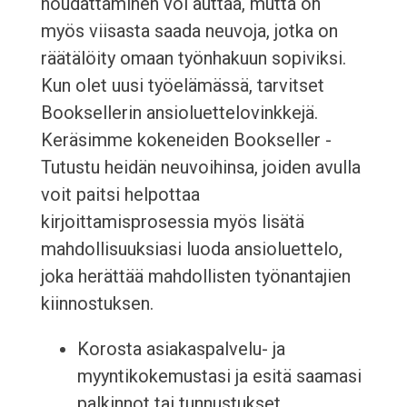
noudattaminen voi auttaa, mutta on
myös viisasta saada neuvoja, jotka on
räätälöity omaan työnhakuun sopiviksi.
Kun olet uusi työelämässä, tarvitset
Booksellerin ansioluettelovinkkejä.
Keräsimme kokeneiden Bookseller -
Tutustu heidän neuvoihinsa, joiden avulla
voit paitsi helpottaa
kirjoittamisprosessia myös lisätä
mahdollisuuksiasi luoda ansioluettelo,
joka herättää mahdollisten työnantajien
kiinnostuksen.
Korosta asiakaspalvelu- ja
myyntikokemustasi ja esitä saamasi
palkinnot tai tunnustukset.