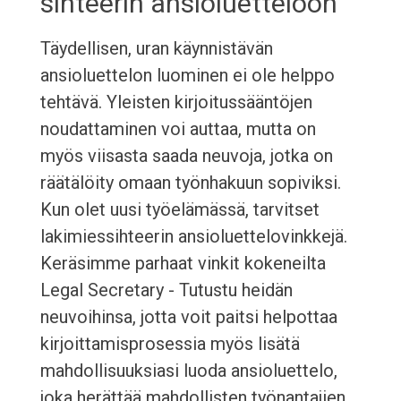
sihteerin ansioluetteloon
Täydellisen, uran käynnistävän
ansioluettelon luominen ei ole helppo
tehtävä. Yleisten kirjoitussääntöjen
noudattaminen voi auttaa, mutta on
myös viisasta saada neuvoja, jotka on
räätälöity omaan työnhakuun sopiviksi.
Kun olet uusi työelämässä, tarvitset
lakimiessihteerin ansioluettelovinkkejä.
Keräsimme parhaat vinkit kokeneilta
Legal Secretary - Tutustu heidän
neuvoihinsa, jotta voit paitsi helpottaa
kirjoittamisprosessia myös lisätä
mahdollisuuksiasi luoda ansioluettelo,
joka herättää mahdollisten työnantajien