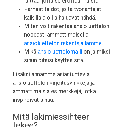
laittaa, jotta se erottuu muista.
Parhaat taidot, joita työnantajat
kaikilla aloilla haluavat nähdä.
Miten voit rakentaa ansioluettelon
nopeasti ammattimaisella
ansioluettelon rakentajallamme
.
Mikä
ansioluettelomalli
on ja miksi
sinun pitäisi käyttää sitä.
Lisäksi annamme asiantuntevia
ansioluettelon kirjoitusvinkkejä ja
ammattimaisia esimerkkejä, jotka
inspiroivat sinua.
Mitä lakimiessihteeri
tekee?