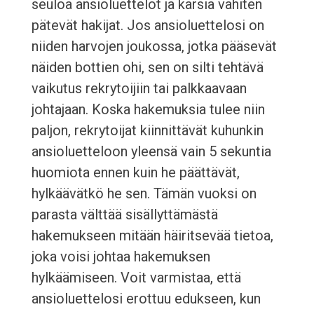
seuloa ansioluettelot ja karsia vähiten
pätevät hakijat. Jos ansioluettelosi on
niiden harvojen joukossa, jotka pääsevät
näiden bottien ohi, sen on silti tehtävä
vaikutus rekrytoijiin tai palkkaavaan
johtajaan. Koska hakemuksia tulee niin
paljon, rekrytoijat kiinnittävät kuhunkin
ansioluetteloon yleensä vain 5 sekuntia
huomiota ennen kuin he päättävät,
hylkäävätkö he sen. Tämän vuoksi on
parasta välttää sisällyttämästä
hakemukseen mitään häiritsevää tietoa,
joka voisi johtaa hakemuksen
hylkäämiseen. Voit varmistaa, että
ansioluettelosi erottuu edukseen, kun