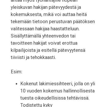
antaa myös työnantajille nopean
yleiskuvan hakijan pätevyydestä ja
kokemuksesta, mikä voi auttaa heitä
tekemään tietoon perustuvan päätöksen
valitessaan hakijaa haastatteluun.
Sisällyttämällä yhteenvedon tai
tavoitteen hakijat voivat erottua
kilpailijoista ja esitellä pätevyytensä
tiiviisti ja tehokkaasti.
Esim:
Kokenut lakimiessihteeri, jolla on yli
10 vuoden kokemus hallinnollisesta
tuesta oikeudellisissa tehtävissä.
Todistettu kyky