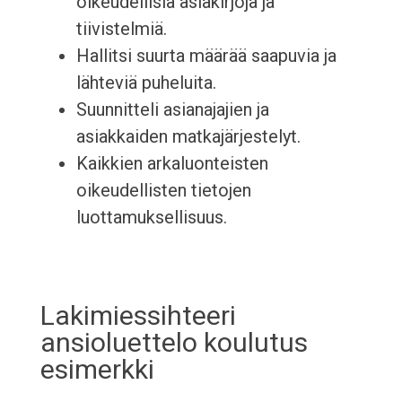
oikeudellisia asiakirjoja ja
tiivistelmiä.
Hallitsi suurta määrää saapuvia ja
lähteviä puheluita.
Suunnitteli asianajajien ja
asiakkaiden matkajärjestelyt.
Kaikkien arkaluonteisten
oikeudellisten tietojen
luottamuksellisuus.
Lakimiessihteeri
ansioluettelo koulutus
esimerkki