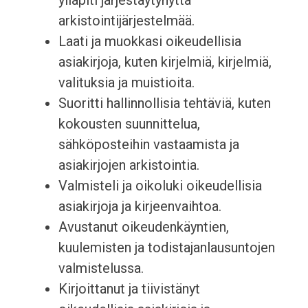
ylläpiti järjestäytynyttä
arkistointijärjestelmää.
Laati ja muokkasi oikeudellisia
asiakirjoja, kuten kirjelmiä, kirjelmiä,
valituksia ja muistioita.
Suoritti hallinnollisia tehtäviä, kuten
kokousten suunnittelua,
sähköposteihin vastaamista ja
asiakirjojen arkistointia.
Valmisteli ja oikoluki oikeudellisia
asiakirjoja ja kirjeenvaihtoa.
Avustanut oikeudenkäyntien,
kuulemisten ja todistajanlausuntojen
valmistelussa.
Kirjoittanut ja tiivistänyt