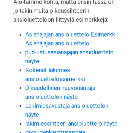
Aloitamme kohta, mutta ensin tässä on
joitakin muita oikeussihteerin
ansioluetteloon liittyviä esimerkkejä:
Asianajajan ansioluettelo Esimerkki:
Asianajajan ansioluettelo
puolustusasianajajan ansioluettelo
näyte
Kokenut lakimies
ansioluetteloesimerkki
Oikeudellinen neuvonantaja
ansioluettelon näyte
Lakimiesavustaja ansioluettelon
näyte
lakimiessihteeri ansioluettelo näyte
oikeudenkäyntiavustaja