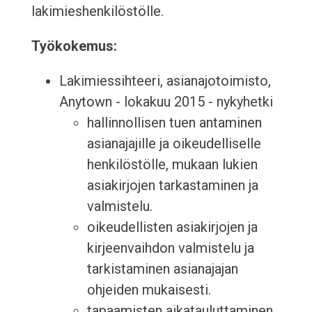
lakimieshenkilöstölle.
Työkokemus:
Lakimiessihteeri, asianajotoimisto,
Anytown - lokakuu 2015 - nykyhetki
hallinnollisen tuen antaminen
asianajajille ja oikeudelliselle
henkilöstölle, mukaan lukien
asiakirjojen tarkastaminen ja
valmistelu.
oikeudellisten asiakirjojen ja
kirjeenvaihdon valmistelu ja
tarkistaminen asianajajan
ohjeiden mukaisesti.
tapaamisten aikatauluttaminen,