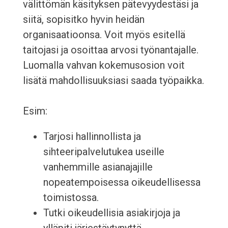
välittömän käsityksen pätevyydestäsi ja
siitä, sopisitko hyvin heidän
organisaatioonsa. Voit myös esitellä
taitojasi ja osoittaa arvosi työnantajalle.
Luomalla vahvan kokemusosion voit
lisätä mahdollisuuksiasi saada työpaikka.
Esim:
Tarjosi hallinnollista ja
sihteeripalvelutukea useille
vanhemmille asianajajille
nopeatempoisessa oikeudellisessa
toimistossa.
Tutki oikeudellisia asiakirjoja ja