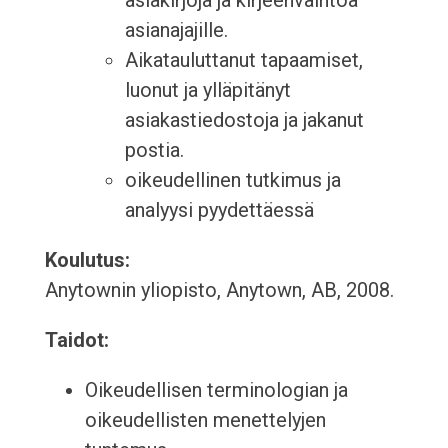
asiakirjoja ja kirjeenvaihtoa
asianajajille.
Aikatauluttanut tapaamiset,
luonut ja ylläpitänyt
asiakastiedostoja ja jakanut
postia.
oikeudellinen tutkimus ja
analyysi pyydettäessä
Koulutus:
Anytownin yliopisto, Anytown, AB, 2008.
Taidot:
Oikeudellisen terminologian ja
oikeudellisten menettelyjen