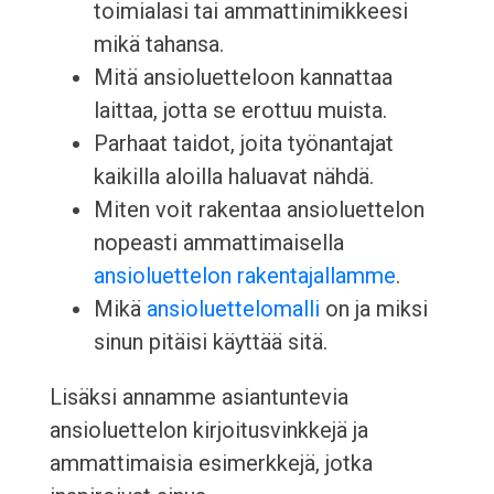
toimialasi tai ammattinimikkeesi
mikä tahansa.
Mitä ansioluetteloon kannattaa
laittaa, jotta se erottuu muista.
Parhaat taidot, joita työnantajat
kaikilla aloilla haluavat nähdä.
Miten voit rakentaa ansioluettelon
nopeasti ammattimaisella
ansioluettelon rakentajallamme
.
Mikä
ansioluettelomalli
on ja miksi
sinun pitäisi käyttää sitä.
Lisäksi annamme asiantuntevia
ansioluettelon kirjoitusvinkkejä ja
ammattimaisia esimerkkejä, jotka