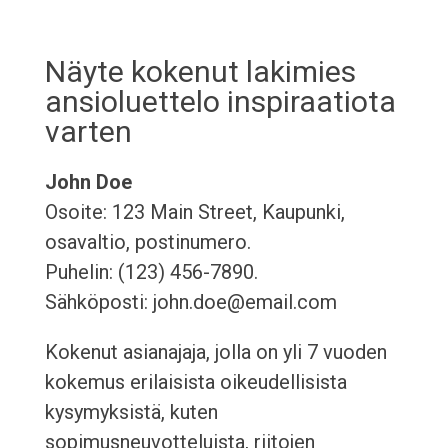
Näyte kokenut lakimies
ansioluettelo inspiraatiota
varten
John Doe
Osoite: 123 Main Street, Kaupunki,
osavaltio, postinumero.
Puhelin: (123) 456-7890.
Sähköposti: john.doe@email.com
Kokenut asianajaja, jolla on yli 7 vuoden
kokemus erilaisista oikeudellisista
kysymyksistä, kuten
sopimusneuvotteluista, riitojen