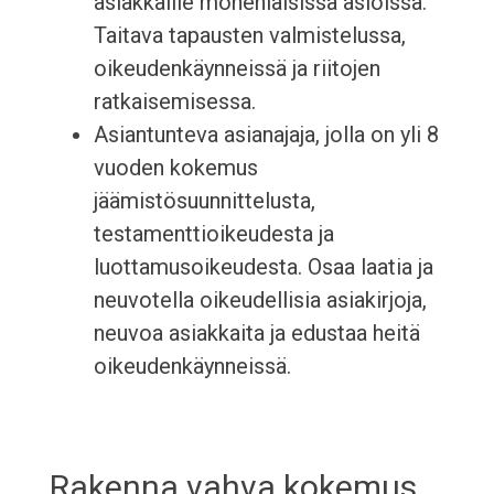
asiakkaille monenlaisissa asioissa.
Taitava tapausten valmistelussa,
oikeudenkäynneissä ja riitojen
ratkaisemisessa.
Asiantunteva asianajaja, jolla on yli 8
vuoden kokemus
jäämistösuunnittelusta,
testamenttioikeudesta ja
luottamusoikeudesta. Osaa laatia ja
neuvotella oikeudellisia asiakirjoja,
neuvoa asiakkaita ja edustaa heitä
oikeudenkäynneissä.
Rakenna vahva kokemus