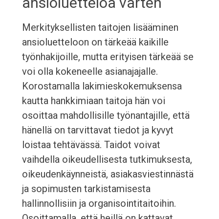
ansioluetteloa varten
Merkityksellisten taitojen lisääminen
ansioluetteloon on tärkeää kaikille
työnhakijoille, mutta erityisen tärkeää se
voi olla kokeneelle asianajajalle.
Korostamalla lakimieskokemuksensa
kautta hankkimiaan taitoja hän voi
osoittaa mahdollisille työnantajille, että
hänellä on tarvittavat tiedot ja kyvyt
loistaa tehtävässä. Taidot voivat
vaihdella oikeudellisesta tutkimuksesta,
oikeudenkäynneistä, asiakasviestinnästä
ja sopimusten tarkistamisesta
hallinnollisiin ja organisointitaitoihin.
Osoittamalla, että heillä on kattavat