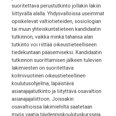
suoritettava perustutkinto jollakin lakiin
liittyvällä alalla. Yhdysvalloissa useimmat
opiskelevat valtiotieteiden, sosiologian
tai muun yhteiskuntatieteen kandidaatin
tutkinnon, vaikka minkä tahansa alan
tutkinto voi riittää oikeustieteelliseen
tiedekuntaan pääsemiseksi. Kandidaatin
tutkinnon suorittamisen jälkeen tulevien
lakimiesten on suoritettava
kolmivuotinen oikeustieteellinen
koulutusohjelma, läpäistävä
asianajajatutkinto ja liityttävä osavaltion
asianajajaliittoon. Joissakin
osavaltioissa lakimiehiltä saatetaan
myös vaatia täydennyskoulutuskursseja,