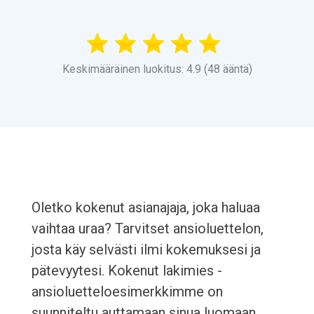
Keskimääräinen luokitus: 4.9 (48 ääntä)
Oletko kokenut asianajaja, joka haluaa
vaihtaa uraa? Tarvitset ansioluettelon,
josta käy selvästi ilmi kokemuksesi ja
pätevyytesi. Kokenut lakimies -
ansioluetteloesimerkkimme on
suunniteltu auttamaan sinua luomaan