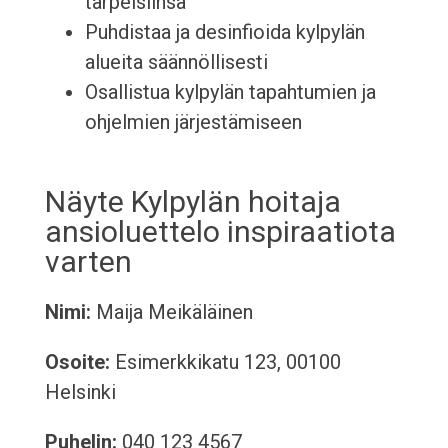
tarpeisiinsa
Puhdistaa ja desinfioida kylpylän
alueita säännöllisesti
Osallistua kylpylän tapahtumien ja
ohjelmien järjestämiseen
Näyte Kylpylän hoitaja
ansioluettelo inspiraatiota
varten
Nimi:
Maija Meikäläinen
Osoite:
Esimerkkikatu 123, 00100
Helsinki
Puhelin:
040 123 4567