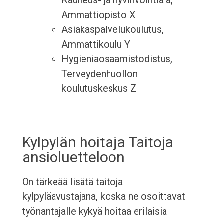
Kauneus- ja hyvinvointiala,
Ammattiopisto X
Asiakaspalvelukoulutus,
Ammattikoulu Y
Hygieniaosaamistodistus,
Terveydenhuollon
koulutuskeskus Z
Kylpylän hoitaja Taitoja
ansioluetteloon
On tärkeää lisätä taitoja
kylpyläavustajana, koska ne osoittavat
työnantajalle kykyä hoitaa erilaisia