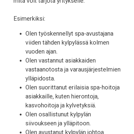
mitä voit tarjota yritykselle.
Esimerkiksi:
Olen työskennellyt spa-avustajana
viiden tähden kylpylässä kolmen
vuoden ajan.
Olen vastannut asiakkaiden
vastaanotosta ja varausjärjestelmien
ylläpidosta.
Olen suorittanut erilaisia spa-hoitoja
asiakkaille, kuten hierontoja,
kasvohoitoja ja kylvetyksiä.
Olen osallistunut kylpylän
siivoukseen ja ylläpitoon.
Olen avustanut kylpylän johtoa