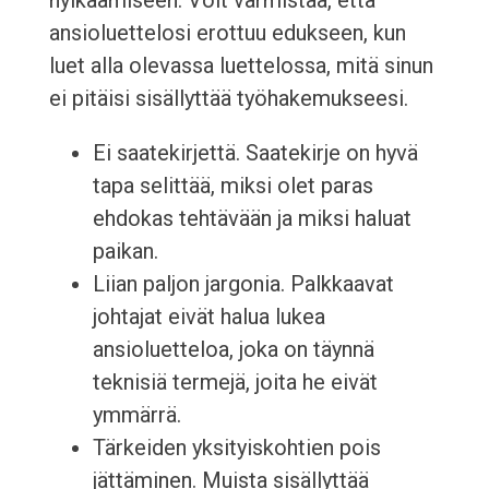
hylkäämiseen. Voit varmistaa, että
ansioluettelosi erottuu edukseen, kun
luet alla olevassa luettelossa, mitä sinun
ei pitäisi sisällyttää työhakemukseesi.
Ei saatekirjettä. Saatekirje on hyvä
tapa selittää, miksi olet paras
ehdokas tehtävään ja miksi haluat
paikan.
Liian paljon jargonia. Palkkaavat
johtajat eivät halua lukea
ansioluetteloa, joka on täynnä
teknisiä termejä, joita he eivät
ymmärrä.
Tärkeiden yksityiskohtien pois
jättäminen. Muista sisällyttää