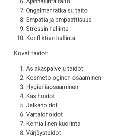
Ajanhallinta taito
Ongelmanratkaisu taito
Empatia ja empaattisuus
Stressin hallinta
Konfliktien hallinta
Kovat taidot:
Asiakaspalvelu taidot
Kosmetologinen osaaminen
Hygieniaosaaminen
Käsihoidot
Jalkahoidot
Vartalohoidot
Kemiallinen kuorinta
Värjäystaidot