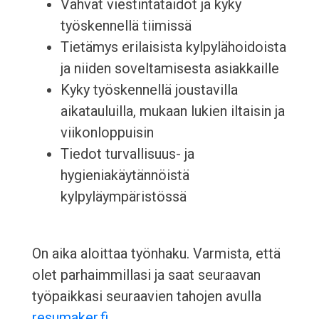
Vahvat viestintätaidot ja kyky
työskennellä tiimissä
Tietämys erilaisista kylpylähoidoista
ja niiden soveltamisesta asiakkaille
Kyky työskennellä joustavilla
aikatauluilla, mukaan lukien iltaisin ja
viikonloppuisin
Tiedot turvallisuus- ja
hygieniakäytännöistä
kylpyläympäristössä
On aika aloittaa työnhaku. Varmista, että
olet parhaimmillasi ja saat seuraavan
työpaikkasi seuraavien tahojen avulla
resumaker.fi
.