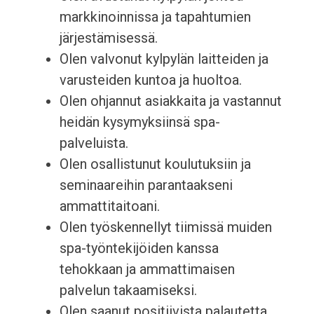
markkinoinnissa ja tapahtumien
järjestämisessä.
Olen valvonut kylpylän laitteiden ja
varusteiden kuntoa ja huoltoa.
Olen ohjannut asiakkaita ja vastannut
heidän kysymyksiinsä spa-
palveluista.
Olen osallistunut koulutuksiin ja
seminaareihin parantaakseni
ammattitaitoani.
Olen työskennellyt tiimissä muiden
spa-työntekijöiden kanssa
tehokkaan ja ammattimaisen
palvelun takaamiseksi.
Olen saanut positiivista palautetta