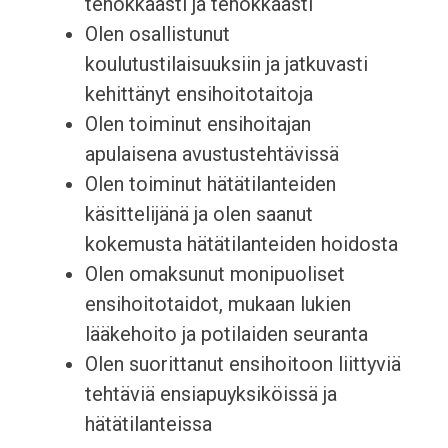
tehokkaasti ja tehokkaasti
Olen osallistunut
koulutustilaisuuksiin ja jatkuvasti
kehittänyt ensihoitotaitoja
Olen toiminut ensihoitajan
apulaisena avustustehtävissä
Olen toiminut hätätilanteiden
käsittelijänä ja olen saanut
kokemusta hätätilanteiden hoidosta
Olen omaksunut monipuoliset
ensihoitotaidot, mukaan lukien
lääkehoito ja potilaiden seuranta
Olen suorittanut ensihoitoon liittyviä
tehtäviä ensiapuyksiköissä ja
hätätilanteissa