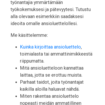
työnantajia ymmärtämään
työkokemuksesi ja pätevyytesi. Tutustu
alla olevaan esimerkkiin saadaksesi
ideoita omalle ansioluettelollesi.
Me käsittelemme:
Kuinka kirjoittaa ansioluettelo
,
toimialasta tai ammattinimikkeestä
riippumatta.
Mitä ansioluetteloon kannattaa
laittaa, jotta se erottuu muista.
Parhaat taidot, joita työnantajat
kaikilla aloilla haluavat nähdä.
Miten rakentaa ansioluettelo
nopeasti meidän ammatillinen