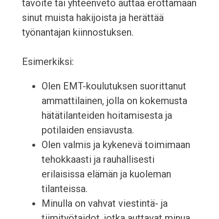
tavoite tai yhteenveto auttaa erottamaan
sinut muista hakijoista ja herättää
työnantajan kiinnostuksen.
Esimerkiksi:
Olen EMT-koulutuksen suorittanut
ammattilainen, jolla on kokemusta
hätätilanteiden hoitamisesta ja
potilaiden ensiavusta.
Olen valmis ja kykenevä toimimaan
tehokkaasti ja rauhallisesti
erilaisissa elämän ja kuoleman
tilanteissa.
Minulla on vahvat viestintä- ja
tiimityötaidot, jotka auttavat minua