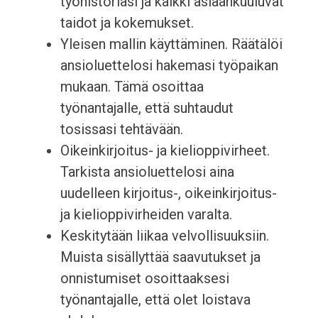
työhistoriasi ja kaikki asiaankuuluvat
taidot ja kokemukset.
Yleisen mallin käyttäminen. Räätälöi
ansioluettelosi hakemasi työpaikan
mukaan. Tämä osoittaa
työnantajalle, että suhtaudut
tosissasi tehtävään.
Oikeinkirjoitus- ja kielioppivirheet.
Tarkista ansioluettelosi aina
uudelleen kirjoitus-, oikeinkirjoitus-
ja kielioppivirheiden varalta.
Keskitytään liikaa velvollisuuksiin.
Muista sisällyttää saavutukset ja
onnistumiset osoittaaksesi
työnantajalle, että olet loistava