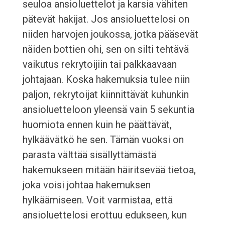
seuloa ansioluettelot ja karsia vähiten
pätevät hakijat. Jos ansioluettelosi on
niiden harvojen joukossa, jotka pääsevät
näiden bottien ohi, sen on silti tehtävä
vaikutus rekrytoijiin tai palkkaavaan
johtajaan. Koska hakemuksia tulee niin
paljon, rekrytoijat kiinnittävät kuhunkin
ansioluetteloon yleensä vain 5 sekuntia
huomiota ennen kuin he päättävät,
hylkäävätkö he sen. Tämän vuoksi on
parasta välttää sisällyttämästä
hakemukseen mitään häiritsevää tietoa,
joka voisi johtaa hakemuksen
hylkäämiseen. Voit varmistaa, että
ansioluettelosi erottuu edukseen, kun