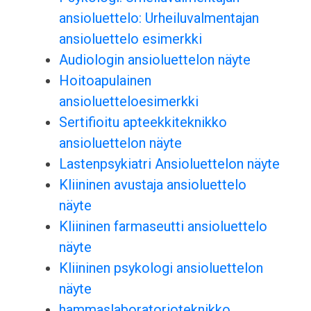
ansioluettelo: Urheiluvalmentajan
ansioluettelo esimerkki
Audiologin ansioluettelon näyte
Hoitoapulainen
ansioluetteloesimerkki
Sertifioitu apteekkiteknikko
ansioluettelon näyte
Lastenpsykiatri Ansioluettelon näyte
Kliininen avustaja ansioluettelo
näyte
Kliininen farmaseutti ansioluettelo
näyte
Kliininen psykologi ansioluettelon
näyte
hammaslaboratorioteknikko