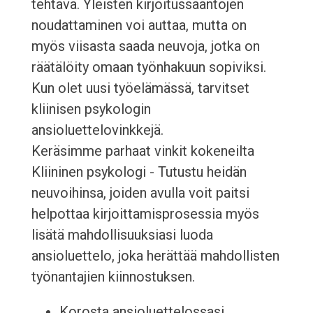
tehtävä. Yleisten kirjoitussääntöjen
noudattaminen voi auttaa, mutta on
myös viisasta saada neuvoja, jotka on
räätälöity omaan työnhakuun sopiviksi.
Kun olet uusi työelämässä, tarvitset
kliinisen psykologin
ansioluettelovinkkejä.
Keräsimme parhaat vinkit kokeneilta
Kliininen psykologi - Tutustu heidän
neuvoihinsa, joiden avulla voit paitsi
helpottaa kirjoittamisprosessia myös
lisätä mahdollisuuksiasi luoda
ansioluettelo, joka herättää mahdollisten
työnantajien kiinnostuksen.
Korosta ansioluettelossasi