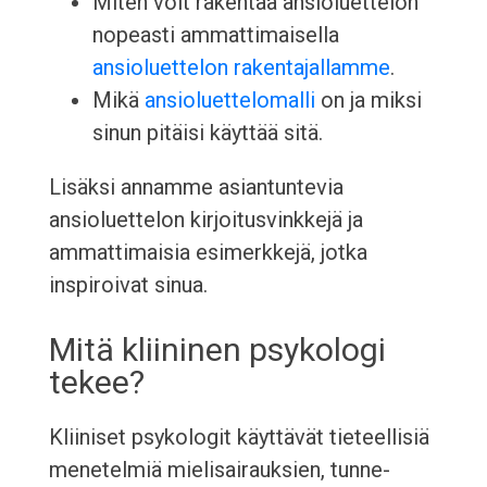
Miten voit rakentaa ansioluettelon
nopeasti ammattimaisella
ansioluettelon rakentajallamme
.
Mikä
ansioluettelomalli
on ja miksi
sinun pitäisi käyttää sitä.
Lisäksi annamme asiantuntevia
ansioluettelon kirjoitusvinkkejä ja
ammattimaisia esimerkkejä, jotka
inspiroivat sinua.
Mitä kliininen psykologi
tekee?
Kliiniset psykologit käyttävät tieteellisiä
menetelmiä mielisairauksien, tunne-