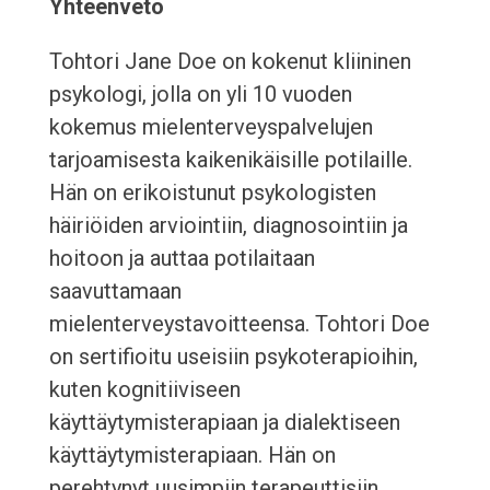
Yhteenveto
Tohtori Jane Doe on kokenut kliininen
psykologi, jolla on yli 10 vuoden
kokemus mielenterveyspalvelujen
tarjoamisesta kaikenikäisille potilaille.
Hän on erikoistunut psykologisten
häiriöiden arviointiin, diagnosointiin ja
hoitoon ja auttaa potilaitaan
saavuttamaan
mielenterveystavoitteensa. Tohtori Doe
on sertifioitu useisiin psykoterapioihin,
kuten kognitiiviseen
käyttäytymisterapiaan ja dialektiseen
käyttäytymisterapiaan. Hän on
perehtynyt uusimpiin terapeuttisiin