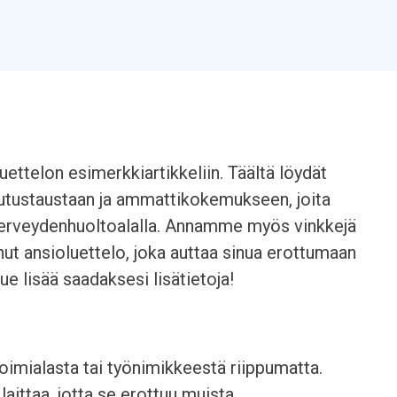
uettelon esimerkkiartikkeliin. Täältä löydät
ulutustaustaan ja ammattikokemukseen, joita
 terveydenhuoltoalalla. Annamme myös vinkkejä
unut ansioluettelo, joka auttaa sinua erottumaan
Lue lisää saadaksesi lisätietoja!
oimialasta tai työnimikkeestä riippumatta.
aittaa, jotta se erottuu muista.