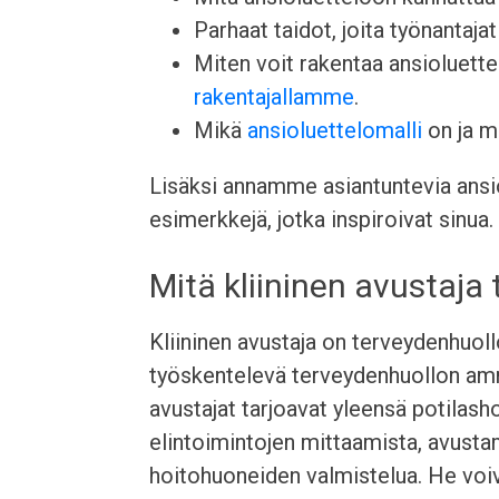
Parhaat taidot, joita työnantajat 
Miten voit rakentaa ansioluett
rakentajallamme
.
Mikä
ansioluettelomalli
on ja mi
Lisäksi annamme asiantuntevia ansio
esimerkkejä, jotka inspiroivat sinua.
Mitä kliininen avustaja
Kliininen avustaja on terveydenhuo
työskentelevä terveydenhuollon ammat
avustajat tarjoavat yleensä potilasho
elintoimintojen mittaamista, avustam
hoitohuoneiden valmistelua. He voiv