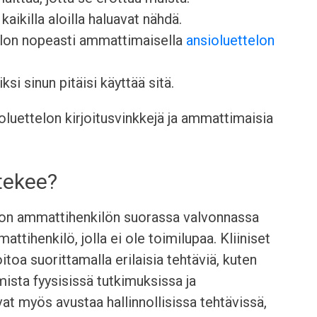
kaikilla aloilla haluavat nähdä.
elon nopeasti ammattimaisella
ansioluettelon
ksi sinun pitäisi käyttää sitä.
luettelon kirjoitusvinkkejä ja ammattimaisia
 tekee?
llon ammattihenkilön suorassa valvonnassa
tihenkilö, jolla ei ole toimilupaa. Kliiniset
itoa suorittamalla erilaisia tehtäviä, kuten
ista fyysisissä tutkimuksissa ja
at myös avustaa hallinnollisissa tehtävissä,