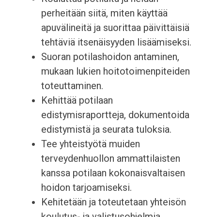
perheitään siitä, miten käyttää
apuvälineitä ja suorittaa päivittäisiä
tehtäviä itsenäisyyden lisäämiseksi.
Suoran potilashoidon antaminen,
mukaan lukien hoitotoimenpiteiden
toteuttaminen.
Kehittää potilaan
edistymisraportteja, dokumentoida
edistymistä ja seurata tuloksia.
Tee yhteistyötä muiden
terveydenhuollon ammattilaisten
kanssa potilaan kokonaisvaltaisen
hoidon tarjoamiseksi.
Kehitetään ja toteutetaan yhteisön
koulutus- ja valistusohjelmia.