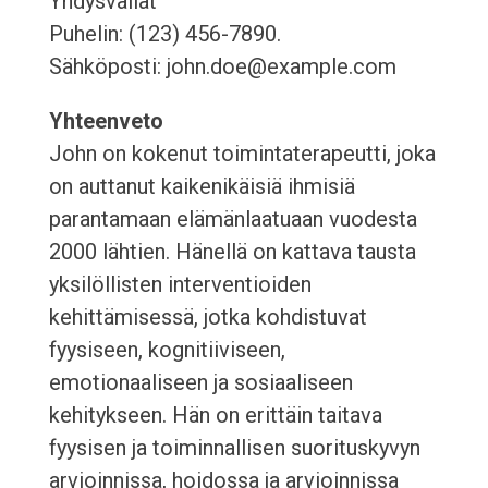
Yhdysvallat
Puhelin: (123) 456-7890.
Sähköposti: john.doe@example.com
Yhteenveto
John on kokenut toimintaterapeutti, joka
on auttanut kaikenikäisiä ihmisiä
parantamaan elämänlaatuaan vuodesta
2000 lähtien. Hänellä on kattava tausta
yksilöllisten interventioiden
kehittämisessä, jotka kohdistuvat
fyysiseen, kognitiiviseen,
emotionaaliseen ja sosiaaliseen
kehitykseen. Hän on erittäin taitava
fyysisen ja toiminnallisen suorituskyvyn
arvioinnissa, hoidossa ja arvioinnissa