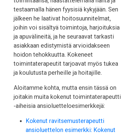
toimintaansa, haastattelemalla häntä ja
testaamalla hänen fyysisiä kykyjään. Sen
jälkeen he laativat hoitosuunnitelmat,
joihin voi sisältyä toimintoja, harjoituksia
ja apuvälineitä, ja he seuraavat tarkasti
asiakkaan edistymistä arvioidakseen
hoidon tehokkuutta. Kokeneet
toimintaterapeutit tarjoavat myös tukea
ja koulutusta perheille ja hoitajille.
Aloitamme kohta, mutta ensin tässä on
joitakin muita kokenut toimintaterapeutti
-aiheisia ansioluetteloesimerkkejä:
Kokenut ravitsemusterapeutti
ansioluettelon esimerkki: Kokenut