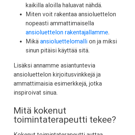
kaikilla aloilla haluavat nähdä.
Miten voit rakentaa ansioluettelon
nopeasti ammattimaisella
ansioluettelon rakentajallamme
.
Mikä
ansioluettelomalli
on ja miksi
sinun pitäisi käyttää sitä.
Lisäksi annamme asiantuntevia
ansioluettelon kirjoitusvinkkejä ja
ammattimaisia esimerkkejä, jotka
inspiroivat sinua.
Mitä kokenut
toimintaterapeutti tekee?
Kokenut toimintaterapeutti auttaa