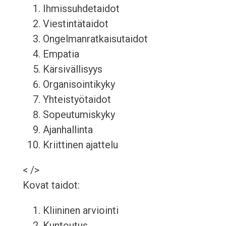
Ihmissuhdetaidot
Viestintätaidot
Ongelmanratkaisutaidot
Empatia
Kärsivällisyys
Organisointikyky
Yhteistyötaidot
Sopeutumiskyky
Ajanhallinta
Kriittinen ajattelu
< />
Kovat taidot:
Kliininen arviointi
Kuntoutus