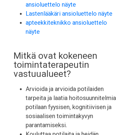
ansioluettelo näyte
Lastenlääkäri ansioluettelo näyte
apteekkiteknikko ansioluettelo
näyte
Mitkä ovat kokeneen
toimintaterapeutin
vastuualueet?
Arvioida ja arvioida potilaiden
tarpeita ja laatia hoitosuunnitelmia
potilaan fyysisen, kognitiivisen ja
sosiaalisen toimintakyvyn
parantamiseksi.
Kouluttaa potilaita ja heidän