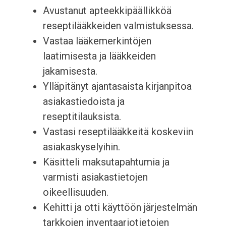
Avustanut apteekkipäällikköä
reseptilääkkeiden valmistuksessa.
Vastaa lääkemerkintöjen
laatimisesta ja lääkkeiden
jakamisesta.
Ylläpitänyt ajantasaista kirjanpitoa
asiakastiedoista ja
reseptitilauksista.
Vastasi reseptilääkkeitä koskeviin
asiakaskyselyihin.
Käsitteli maksutapahtumia ja
varmisti asiakastietojen
oikeellisuuden.
Kehitti ja otti käyttöön järjestelmän
tarkkojen inventaariotietojen