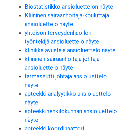
Biostatistikko ansioluettelon näyte
Kliininen sairaanhoitaja-kouluttaja
ansioluettelo näyte
yhteisön terveydenhuollon
työntekijä ansioluettelo näyte
klinikka avustaja ansioluettelo näyte
kliininen sairaanhoitaja johtaja
ansioluettelo näyte
farmaseutti johtaja ansioluettelo
näyte
apteekki analyytikko ansioluettelo
näyte
apteekkihenkilökunnan ansioluettelo
näyte
apteekki koordinaattori