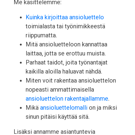
Me käsittelemme:
Kuinka kirjoittaa ansioluettelo
toimialasta tai työnimikkeestä
riippumatta.
Mitä ansioluetteloon kannattaa
laittaa, jotta se erottuu muista.
Parhaat taidot, joita työnantajat
kaikilla aloilla haluavat nähdä.
Miten voit rakentaa ansioluettelon
nopeasti ammattimaisella
ansioluettelon rakentajallamme
.
Mikä
ansioluettelomalli
on ja miksi
sinun pitäisi käyttää sitä.
Lisäksi annamme asiantuntevia