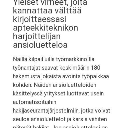
Yleiset virheet, joita
kannattaa välttää
kirjoittaessasi
apteekkiteknikon
harjoittelijan
ansioluetteloa
Näillä kilpailluilla työmarkkinoilla
työnantajat saavat keskimäärin 180
hakemusta jokaista avointa työpaikkaa
kohden. Näiden ansioluetteloiden
käsittelyssä yritykset luottavat usein
automatisoituihin
hakijaseurantajärjestelmiin, jotka voivat
seuloa ansioluettelot ja karsia vähiten
pätevät hakijat. Jos ansioluettelosi on