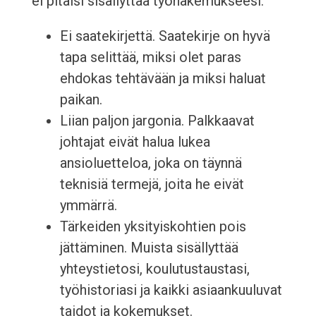
ei pitäisi sisällyttää työhakemukseesi.
Ei saatekirjettä. Saatekirje on hyvä
tapa selittää, miksi olet paras
ehdokas tehtävään ja miksi haluat
paikan.
Liian paljon jargonia. Palkkaavat
johtajat eivät halua lukea
ansioluetteloa, joka on täynnä
teknisiä termejä, joita he eivät
ymmärrä.
Tärkeiden yksityiskohtien pois
jättäminen. Muista sisällyttää
yhteystietosi, koulutustaustasi,
työhistoriasi ja kaikki asiaankuuluvat
taidot ja kokemukset.