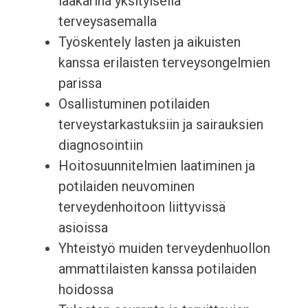
lääkärinä yksityisellä
terveysasemalla
Työskentely lasten ja aikuisten
kanssa erilaisten terveysongelmien
parissa
Osallistuminen potilaiden
terveystarkastuksiin ja sairauksien
diagnosointiin
Hoitosuunnitelmien laatiminen ja
potilaiden neuvominen
terveydenhoitoon liittyvissä
asioissa
Yhteistyö muiden terveydenhuollon
ammattilaisten kanssa potilaiden
hoidossa