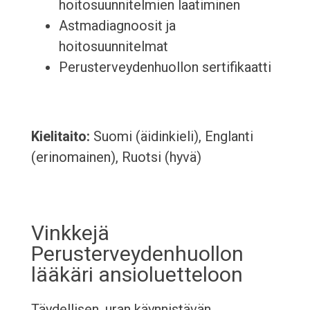
hoitosuunnitelmien laatiminen
Astmadiagnoosit ja
hoitosuunnitelmat
Perusterveydenhuollon sertifikaatti
Kielitaito:
Suomi (äidinkieli), Englanti
(erinomainen), Ruotsi (hyvä)
Vinkkejä
Perusterveydenhuollon
lääkäri ansioluetteloon
Täydellisen, uran käynnistävän