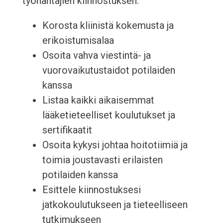
työnantajien kiinnostuksen.
Korosta kliinistä kokemusta ja
erikoistumisalaa
Osoita vahva viestintä- ja
vuorovaikutustaidot potilaiden
kanssa
Listaa kaikki aikaisemmat
lääketieteelliset koulutukset ja
sertifikaatit
Osoita kykysi johtaa hoitotiimiä ja
toimia joustavasti erilaisten
potilaiden kanssa
Esittele kiinnostuksesi
jatkokoulutukseen ja tieteelliseen
tutkimukseen