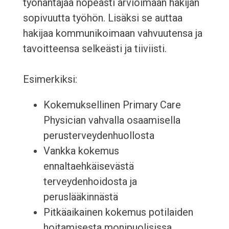
työnantajaa nopeasti arvioimaan hakijan
sopivuutta työhön. Lisäksi se auttaa
hakijaa kommunikoimaan vahvuutensa ja
tavoitteensa selkeästi ja tiiviisti.
Esimerkiksi:
Kokemuksellinen Primary Care
Physician vahvalla osaamisella
perusterveydenhuollosta
Vankka kokemus
ennaltaehkäisevästä
terveydenhoidosta ja
peruslääkinnästä
Pitkäaikainen kokemus potilaiden
hoitamisesta monipuolisissa