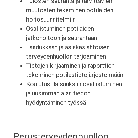
Tulosten seuranta ja tarvittavien
muutosten tekeminen potilaiden
hoitosuunnitelmiin
Osallistuminen potilaiden
jatkohoitoon ja seurantaan
Laadukkaan ja asiakaslähtöisen
terveydenhuollon tarjoaminen
Tietojen kirjaaminen ja raporttien
tekeminen potilastietojärjestelmään
Koulutustilaisuuksiin osallistuminen
ja uusimman alan tiedon
hyödyntäminen työssä
Perusterveydenhuollon