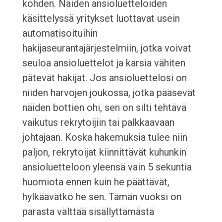
kohden. Näiden ansioluetteloiden
käsittelyssä yritykset luottavat usein
automatisoituihin
hakijaseurantajärjestelmiin, jotka voivat
seuloa ansioluettelot ja karsia vähiten
pätevät hakijat. Jos ansioluettelosi on
niiden harvojen joukossa, jotka pääsevät
näiden bottien ohi, sen on silti tehtävä
vaikutus rekrytoijiin tai palkkaavaan
johtajaan. Koska hakemuksia tulee niin
paljon, rekrytoijat kiinnittävät kuhunkin
ansioluetteloon yleensä vain 5 sekuntia
huomiota ennen kuin he päättävät,
hylkäävätkö he sen. Tämän vuoksi on
parasta välttää sisällyttämästä