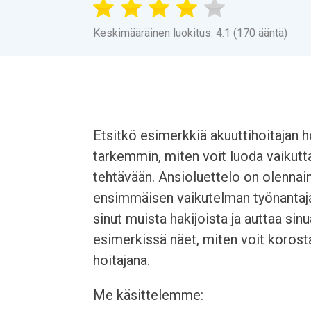
Keskimääräinen luokitus: 4.1 (170 ääntä)
Etsitkö esimerkkiä akuuttihoitajan 
tarkemmin, miten voit luoda vaikutt
tehtävään. Ansioluettelo on olennai
ensimmäisen vaikutelman työnantajal
sinut muista hakijoista ja auttaa si
esimerkissä näet, miten voit korost
hoitajana.
Me käsittelemme: