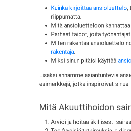
Kuinka kirjoittaa ansioluettelo
,
riippumatta.
Mitä ansioluetteloon kannattaa l
Parhaat taidot, joita työnantajat 
Miten rakentaa ansioluettelo 
rakentaja
.
Miksi sinun pitäisi käyttää
ansio
Lisäksi annamme asiantuntevia ansiol
esimerkkejä, jotka inspiroivat sinua.
Mitä Akuuttihoidon sai
Arvioi ja hoitaa äkillisesti sair
Tee fyysisiä tutkimuksia ja diag