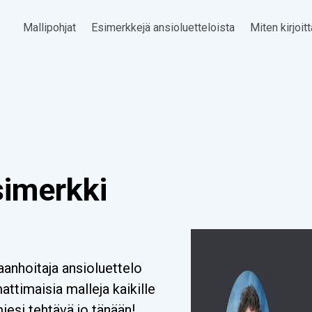
Mallipohjat
Esimerkkejä ansioluetteloista
Miten kirjoit
simerkki
anhoitaja ansioluettelo
timaisia malleja kaikille
miesi tehtävä jo tänään!