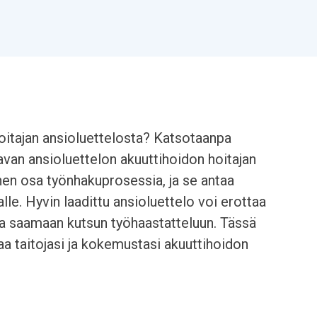
hoitajan ansioluettelosta? Katsotaanpa
avan ansioluettelon akuuttihoidon hoitajan
nen osa työnhakuprosessia, ja se antaa
le. Hyvin laadittu ansioluettelo voi erottaa
nua saamaan kutsun työhaastatteluun. Tässä
aa taitojasi ja kokemustasi akuuttihoidon