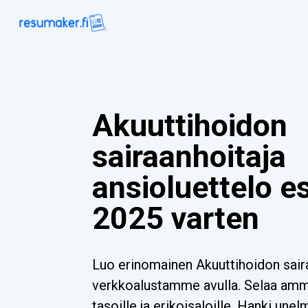
Akuuttihoidon
sairaanhoitaja
ansioluettelo e
2025 varten
Luo erinomainen Akuuttihoidon saira
verkkoalustamme avulla. Selaa ammat
tasoille ja erikoisaloille. Hanki unel