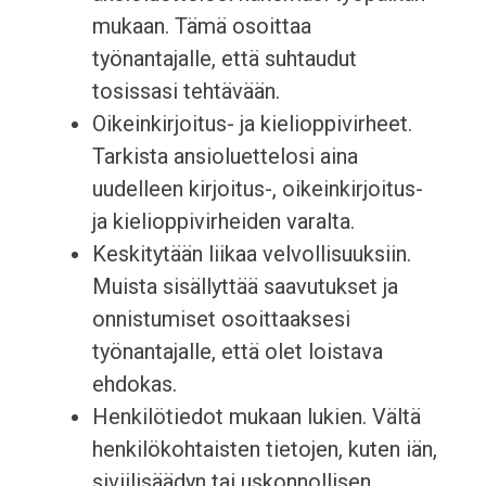
mukaan. Tämä osoittaa
työnantajalle, että suhtaudut
tosissasi tehtävään.
Oikeinkirjoitus- ja kielioppivirheet.
Tarkista ansioluettelosi aina
uudelleen kirjoitus-, oikeinkirjoitus-
ja kielioppivirheiden varalta.
Keskitytään liikaa velvollisuuksiin.
Muista sisällyttää saavutukset ja
onnistumiset osoittaaksesi
työnantajalle, että olet loistava
ehdokas.
Henkilötiedot mukaan lukien. Vältä
henkilökohtaisten tietojen, kuten iän,
siviilisäädyn tai uskonnollisen