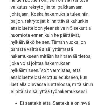
näiden bottien ohi, sen on silti tehtävä
vaikutus rekrytoijiin tai palkkaavaan
johtajaan. Koska hakemuksia tulee niin
paljon, rekrytoijat kiinnittävät kuhunkin
ansioluetteloon yleensä vain 5 sekuntia
huomiota ennen kuin he päättävät,
hylkäävätkö he sen. Tämän vuoksi on
parasta välttää sisällyttämästä
hakemukseen mitään häiritsevää tietoa,
joka voisi johtaa hakemuksen
hylkäämiseen. Voit varmistaa, että
ansioluettelosi erottuu edukseen, kun
luet alla olevassa luettelossa, mitä sinun
ei pitäisi sisällyttää työhakemukseesi.
Ei saatekirjettä. Saatekirje on hyvä