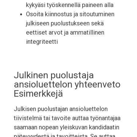
kykyäsi työskennellä paineen alla
Osoita kiinnostus ja sitoutuminen
julkiseen puolustukseen sekä
eettiset arvot ja ammatillinen
integriteetti
Julkinen puolustaja
ansioluettelon yhteenveto
Esimerkkejä
Julkisen puolustajan ansioluettelon
tiivistelmä tai tavoite auttaa työnantajaa
saamaan nopean yleiskuvan kandidaatin
pätevyydestä ja tavoitteista. Se auttaa