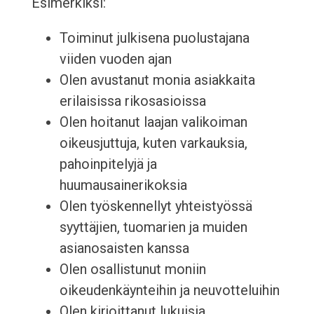
Esimerkiksi:
Toiminut julkisena puolustajana
viiden vuoden ajan
Olen avustanut monia asiakkaita
erilaisissa rikosasioissa
Olen hoitanut laajan valikoiman
oikeusjuttuja, kuten varkauksia,
pahoinpitelyjä ja
huumausainerikoksia
Olen työskennellyt yhteistyössä
syyttäjien, tuomarien ja muiden
asianosaisten kanssa
Olen osallistunut moniin
oikeudenkäynteihin ja neuvotteluihin
Olen kirjoittanut lukuisia