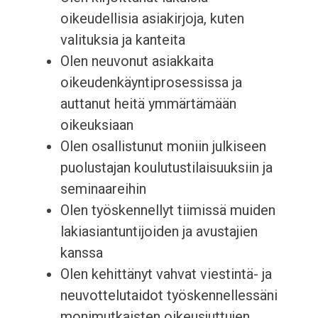
oikeudellisia asiakirjoja, kuten
valituksia ja kanteita
Olen neuvonut asiakkaita
oikeudenkäyntiprosessissa ja
auttanut heitä ymmärtämään
oikeuksiaan
Olen osallistunut moniin julkiseen
puolustajan koulutustilaisuuksiin ja
seminaareihin
Olen työskennellyt tiimissä muiden
lakiasiantuntijoiden ja avustajien
kanssa
Olen kehittänyt vahvat viestintä- ja
neuvottelutaidot työskennellessäni
monimutkaisten oikeusjuttujen