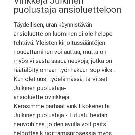
Vinkkejä Julkinen
puolustaja ansioluetteloon
Täydellisen, uran käynnistävän
ansioluettelon luominen ei ole helppo
tehtävä. Yleisten kirjoitussääntöjen
noudattaminen voi auttaa, mutta on
myös viisasta saada neuvoja, jotka on
räätälöity omaan työnhakuun sopiviksi.
Kun olet uusi työelämässä, tarvitset
Julkinen puolustaja-
ansioluettelovinkkejä.
Keräsimme parhaat vinkit kokeneilta
Julkinen puolustaja - Tutustu heidän
neuvoihinsa, joiden avulla voit paitsi
helpottaa kirjoittamisprosessia myös