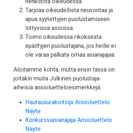
henkilöitä oikeudessa
Tarjoaa oikeudellista neuvontaa ja
apua syytettyjen puolustamiseen
liittyvissä asioissa
Toimii oikeudessa rikoksesta
epäiltyjen puolustajana, jos heille ei
ole varaa palkata omaa asianajajaa
Aloitamme kohta, mutta ensin tässä on
joitakin muita Julkinen puolustaja-
aiheisia ansioluetteloesimerkkejä:
Hautausurakoitsija Ansioluettelo
Näyte
Konkurssiasianajaja Ansioluettelo
Näyte