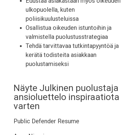
Edustaa asiakastaan myös oikeuden
ulkopuolella, kuten
poliisikuulusteluissa
Osallistua oikeuden istuntoihin ja
valmistella puolustusstrategiaa
Tehdä tarvittavaa tutkintapyyntöä ja
kerätä todisteita asiakkaan
puolustamiseksi
Näyte Julkinen puolustaja
ansioluettelo inspiraatiota
varten
Public Defender Resume