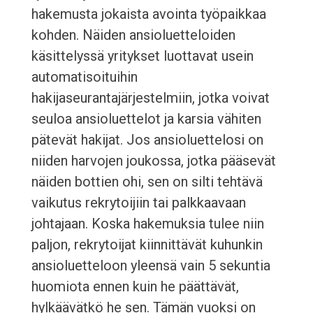
hakemusta jokaista avointa työpaikkaa
kohden. Näiden ansioluetteloiden
käsittelyssä yritykset luottavat usein
automatisoituihin
hakijaseurantajärjestelmiin, jotka voivat
seuloa ansioluettelot ja karsia vähiten
pätevät hakijat. Jos ansioluettelosi on
niiden harvojen joukossa, jotka pääsevät
näiden bottien ohi, sen on silti tehtävä
vaikutus rekrytoijiin tai palkkaavaan
johtajaan. Koska hakemuksia tulee niin
paljon, rekrytoijat kiinnittävät kuhunkin
ansioluetteloon yleensä vain 5 sekuntia
huomiota ennen kuin he päättävät,
hylkäävätkö he sen. Tämän vuoksi on