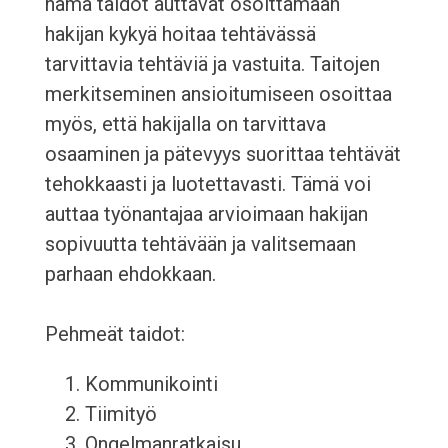
nämä taidot auttavat osoittamaan
hakijan kykyä hoitaa tehtävässä
tarvittavia tehtäviä ja vastuita. Taitojen
merkitseminen ansioitumiseen osoittaa
myös, että hakijalla on tarvittava
osaaminen ja pätevyys suorittaa tehtävät
tehokkaasti ja luotettavasti. Tämä voi
auttaa työnantajaa arvioimaan hakijan
sopivuutta tehtävään ja valitsemaan
parhaan ehdokkaan.
Pehmeät taidot:
Kommunikointi
Tiimityö
Ongelmanratkaisu