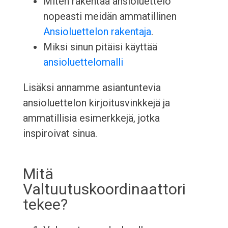
Miten rakentaa ansioluettelo
nopeasti meidän ammatillinen
Ansioluettelon rakentaja
.
Miksi sinun pitäisi käyttää
ansioluettelomalli
Lisäksi annamme asiantuntevia
ansioluettelon kirjoitusvinkkejä ja
ammatillisia esimerkkejä, jotka
inspiroivat sinua.
Mitä
Valtuutuskoordinaattori
tekee?