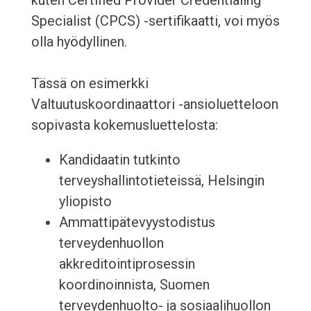
kuten Certified Provider Credentialing
Specialist (CPCS) -sertifikaatti, voi myös
olla hyödyllinen.
Tässä on esimerkki
Valtuutuskoordinaattori -ansioluetteloon
sopivasta kokemusluettelosta:
Kandidaatin tutkinto
terveyshallintotieteissä, Helsingin
yliopisto
Ammattipätevyystodistus
terveydenhuollon
akkreditointiprosessin
koordinoinnista, Suomen
terveydenhuolto- ja sosiaalihuollon