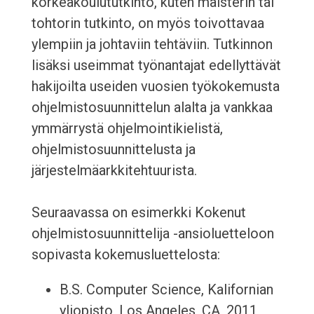
korkeakoulututkinto, kuten maisterin tai
tohtorin tutkinto, on myös toivottavaa
ylempiin ja johtaviin tehtäviin. Tutkinnon
lisäksi useimmat työnantajat edellyttävät
hakijoilta useiden vuosien työkokemusta
ohjelmistosuunnittelun alalta ja vankkaa
ymmärrystä ohjelmointikielistä,
ohjelmistosuunnittelusta ja
järjestelmäarkkitehtuurista.
Seuraavassa on esimerkki Kokenut
ohjelmistosuunnittelija -ansioluetteloon
sopivasta kokemusluettelosta:
B.S. Computer Science, Kalifornian
yliopisto, Los Angeles, CA, 2011