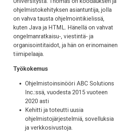
Universitystä. Thomas on koodauksen ja
ohjelmistokehityksen asiantuntija, jolla
on vahva tausta ohjelmointikielissä,
kuten Java ja HTML. Hänellä on vahvat
ongelmanratkaisu-, viestintä- ja
organisointitaidot, ja hän on erinomainen
tiimipelaaja.
Työkokemus
Ohjelmistoinsinööri ABC Solutions
Inc.:ssä, vuodesta 2015 vuoteen
2020 asti
Kehitti ja toteutti uusia
ohjelmistojärjestelmiä, sovelluksia
ja verkkosivustoja.