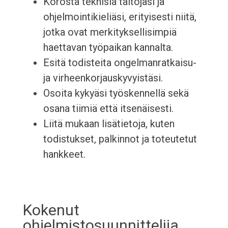
Korosta teknisiä taitojasi ja
ohjelmointikieliäsi, erityisesti niitä,
jotka ovat merkityksellisimpiä
haettavan työpaikan kannalta.
Esitä todisteita ongelmanratkaisu-
ja virheenkorjauskyvyistäsi.
Osoita kykyäsi työskennellä sekä
osana tiimiä että itsenäisesti.
Liitä mukaan lisätietoja, kuten
todistukset, palkinnot ja toteutetut
hankkeet.
Kokenut
ohjelmistosuunnittelija