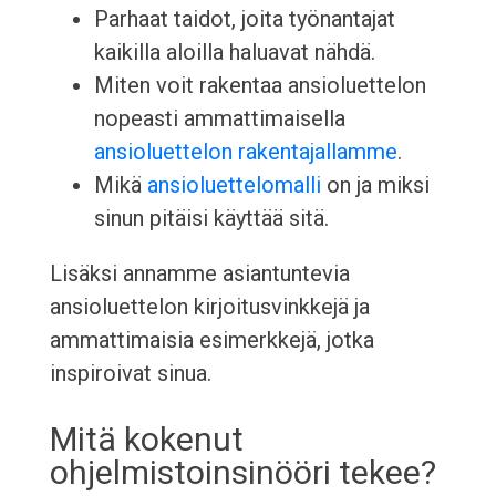
Parhaat taidot, joita työnantajat
kaikilla aloilla haluavat nähdä.
Miten voit rakentaa ansioluettelon
nopeasti ammattimaisella
ansioluettelon rakentajallamme
.
Mikä
ansioluettelomalli
on ja miksi
sinun pitäisi käyttää sitä.
Lisäksi annamme asiantuntevia
ansioluettelon kirjoitusvinkkejä ja
ammattimaisia esimerkkejä, jotka
inspiroivat sinua.
Mitä kokenut
ohjelmistoinsinööri tekee?