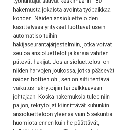
työnantajat saavat keskimäärin 180
hakemusta jokaista avointa työpaikkaa
kohden. Näiden ansioluetteloiden
käsittelyssä yritykset luottavat usein
automatisoituihin
hakijaseurantajärjestelmiin, jotka voivat
seuloa ansioluettelot ja karsia vähiten
pätevät hakijat. Jos ansioluettelosi on
niiden harvojen joukossa, jotka pääsevät
näiden bottien ohi, sen on silti tehtävä
vaikutus rekrytoijiin tai palkkaavaan
johtajaan. Koska hakemuksia tulee niin
paljon, rekrytoijat kiinnittävät kuhunkin
ansioluetteloon yleensä vain 5 sekuntia
huomiota ennen kuin he päättävät,