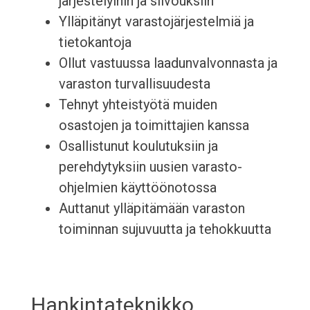
järjestelyihin ja siivouksiin
Ylläpitänyt varastojärjestelmiä ja
tietokantoja
Ollut vastuussa laadunvalvonnasta ja
varaston turvallisuudesta
Tehnyt yhteistyötä muiden
osastojen ja toimittajien kanssa
Osallistunut koulutuksiin ja
perehdytyksiin uusien varasto-
ohjelmien käyttöönotossa
Auttanut ylläpitämään varaston
toiminnan sujuvuutta ja tehokkuutta
Hankintateknikko