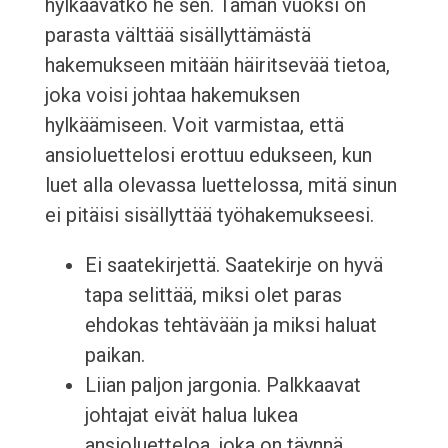
hylkäävätkö he sen. Tämän vuoksi on
parasta välttää sisällyttämästä
hakemukseen mitään häiritsevää tietoa,
joka voisi johtaa hakemuksen
hylkäämiseen. Voit varmistaa, että
ansioluettelosi erottuu edukseen, kun
luet alla olevassa luettelossa, mitä sinun
ei pitäisi sisällyttää työhakemukseesi.
Ei saatekirjettä. Saatekirje on hyvä
tapa selittää, miksi olet paras
ehdokas tehtävään ja miksi haluat
paikan.
Liian paljon jargonia. Palkkaavat
johtajat eivät halua lukea
ansioluetteloa, joka on täynnä