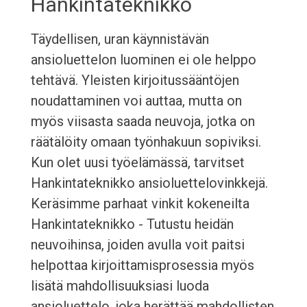
Hankintateknikko
Täydellisen, uran käynnistävän
ansioluettelon luominen ei ole helppo
tehtävä. Yleisten kirjoitussääntöjen
noudattaminen voi auttaa, mutta on
myös viisasta saada neuvoja, jotka on
räätälöity omaan työnhakuun sopiviksi.
Kun olet uusi työelämässä, tarvitset
Hankintateknikko ansioluettelovinkkejä.
Keräsimme parhaat vinkit kokeneilta
Hankintateknikko - Tutustu heidän
neuvoihinsa, joiden avulla voit paitsi
helpottaa kirjoittamisprosessia myös
lisätä mahdollisuuksiasi luoda
ansioluettelo, joka herättää mahdollisten