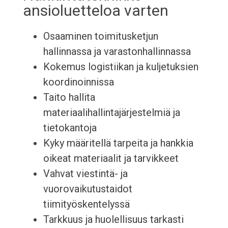
ansioluetteloa varten
Osaaminen toimitusketjun
hallinnassa ja varastonhallinnassa
Kokemus logistiikan ja kuljetuksien
koordinoinnissa
Taito hallita
materiaalihallintajärjestelmiä ja
tietokantoja
Kyky määritellä tarpeita ja hankkia
oikeat materiaalit ja tarvikkeet
Vahvat viestintä- ja
vuorovaikutustaidot
tiimityöskentelyssä
Tarkkuus ja huolellisuus tarkasti