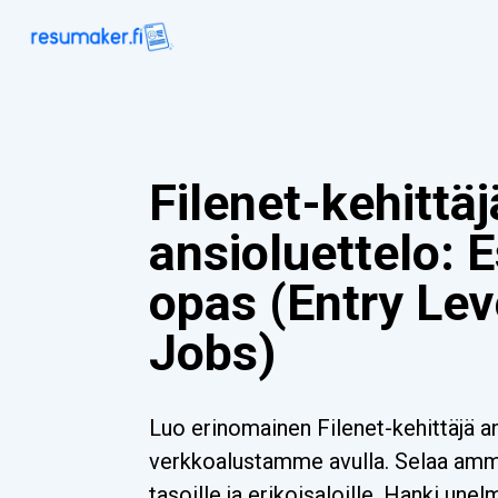
Filenet-kehittäj
ansioluettelo: 
opas (Entry Lev
Jobs)
Luo erinomainen Filenet-kehittäjä a
verkkoalustamme avulla. Selaa ammat
tasoille ja erikoisaloille. Hanki unel