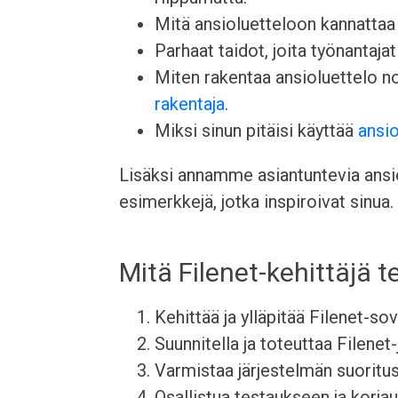
Mitä ansioluetteloon kannattaa l
Parhaat taidot, joita työnantajat 
Miten rakentaa ansioluettelo 
rakentaja
.
Miksi sinun pitäisi käyttää
ansio
Lisäksi annamme asiantuntevia ansiol
esimerkkejä, jotka inspiroivat sinua.
Mitä Filenet-kehittäjä 
Kehittää ja ylläpitää Filenet-so
Suunnitella ja toteuttaa Filenet-
Varmistaa järjestelmän suoritu
Osallistua testaukseen ja korjau