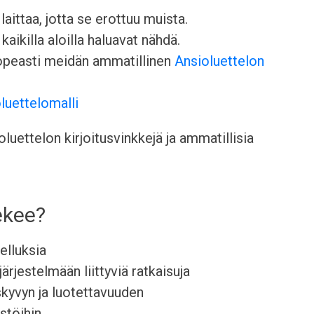
aittaa, jotta se erottuu muista.
kaikilla aloilla haluavat nähdä.
nopeasti meidän ammatillinen
Ansioluettelon
luettelomalli
uettelon kirjoitusvinkkejä ja ammatillisia
tekee?
velluksia
järjestelmään liittyviä ratkaisuja
skyvyn ja luotettavuuden
stöihin