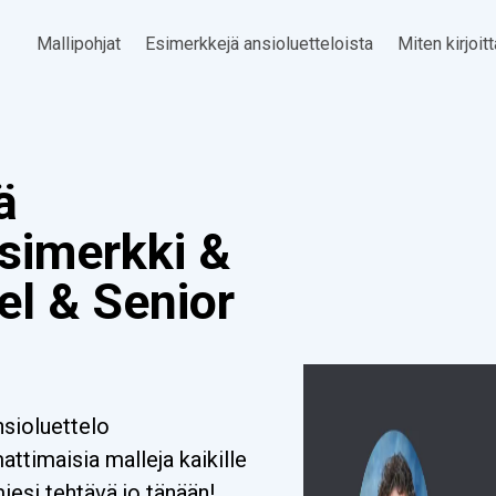
Mallipohjat
Esimerkkejä ansioluetteloista
Miten kirjoit
ä
Esimerkki &
el & Senior
nsioluettelo
timaisia malleja kaikille
miesi tehtävä jo tänään!