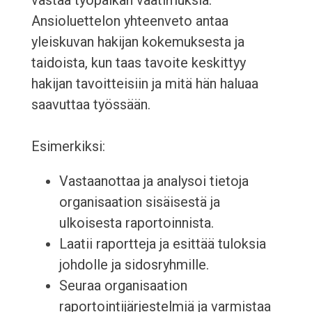
vastaa työpaikan vaatimuksia.
Ansioluettelon yhteenveto antaa
yleiskuvan hakijan kokemuksesta ja
taidoista, kun taas tavoite keskittyy
hakijan tavoitteisiin ja mitä hän haluaa
saavuttaa työssään.
Esimerkiksi:
Vastaanottaa ja analysoi tietoja
organisaation sisäisestä ja
ulkoisesta raportoinnista.
Laatii raportteja ja esittää tuloksia
johdolle ja sidosryhmille.
Seuraa organisaation
raportointijärjestelmiä ja varmistaa