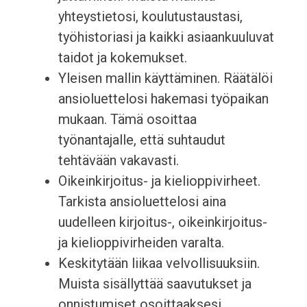
yhteystietosi, koulutustaustasi,
työhistoriasi ja kaikki asiaankuuluvat
taidot ja kokemukset.
Yleisen mallin käyttäminen. Räätälöi
ansioluettelosi hakemasi työpaikan
mukaan. Tämä osoittaa
työnantajalle, että suhtaudut
tehtävään vakavasti.
Oikeinkirjoitus- ja kielioppivirheet.
Tarkista ansioluettelosi aina
uudelleen kirjoitus-, oikeinkirjoitus-
ja kielioppivirheiden varalta.
Keskitytään liikaa velvollisuuksiin.
Muista sisällyttää saavutukset ja
onnistumiset osoittaaksesi