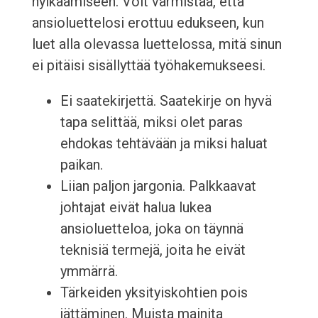
hylkäämiseen. Voit varmistaa, että
ansioluettelosi erottuu edukseen, kun
luet alla olevassa luettelossa, mitä sinun
ei pitäisi sisällyttää työhakemukseesi.
Ei saatekirjettä. Saatekirje on hyvä
tapa selittää, miksi olet paras
ehdokas tehtävään ja miksi haluat
paikan.
Liian paljon jargonia. Palkkaavat
johtajat eivät halua lukea
ansioluetteloa, joka on täynnä
teknisiä termejä, joita he eivät
ymmärrä.
Tärkeiden yksityiskohtien pois
jättäminen. Muista mainita