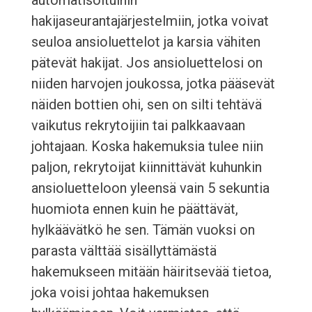
automatisoituihin
hakijaseurantajärjestelmiin, jotka voivat
seuloa ansioluettelot ja karsia vähiten
pätevät hakijat. Jos ansioluettelosi on
niiden harvojen joukossa, jotka pääsevät
näiden bottien ohi, sen on silti tehtävä
vaikutus rekrytoijiin tai palkkaavaan
johtajaan. Koska hakemuksia tulee niin
paljon, rekrytoijat kiinnittävät kuhunkin
ansioluetteloon yleensä vain 5 sekuntia
huomiota ennen kuin he päättävät,
hylkäävätkö he sen. Tämän vuoksi on
parasta välttää sisällyttämästä
hakemukseen mitään häiritsevää tietoa,
joka voisi johtaa hakemuksen