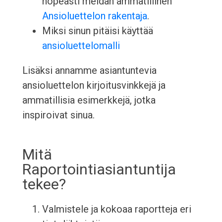
nopeasti meidän ammatillinen
Ansioluettelon rakentaja
.
Miksi sinun pitäisi käyttää
ansioluettelomalli
Lisäksi annamme asiantuntevia
ansioluettelon kirjoitusvinkkejä ja
ammatillisia esimerkkejä, jotka
inspiroivat sinua.
Mitä
Raportointiasiantuntija
tekee?
Valmistele ja kokoaa raportteja eri