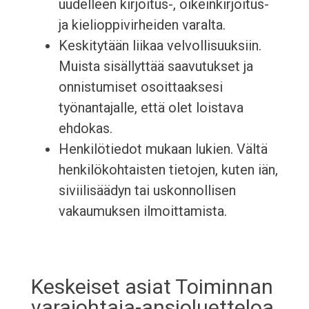
uudelleen kirjoitus-, oikeinkirjoitus-
ja kielioppivirheiden varalta.
Keskitytään liikaa velvollisuuksiin.
Muista sisällyttää saavutukset ja
onnistumiset osoittaaksesi
työnantajalle, että olet loistava
ehdokas.
Henkilötiedot mukaan lukien. Vältä
henkilökohtaisten tietojen, kuten iän,
siviilisäädyn tai uskonnollisen
vakaumuksen ilmoittamista.
Keskeiset asiat Toiminnan
varajohtaja-ansioluetteloa