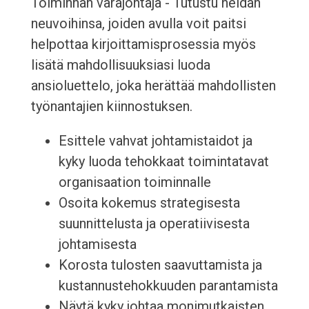
Toiminnan varajohtaja - Tutustu heidän
neuvoihinsa, joiden avulla voit paitsi
helpottaa kirjoittamisprosessia myös
lisätä mahdollisuuksiasi luoda
ansioluettelo, joka herättää mahdollisten
työnantajien kiinnostuksen.
Esittele vahvat johtamistaidot ja
kyky luoda tehokkaat toimintatavat
organisaation toiminnalle
Osoita kokemus strategisesta
suunnittelusta ja operatiivisesta
johtamisesta
Korosta tulosten saavuttamista ja
kustannustehokkuuden parantamista
Näytä kyky johtaa monimutkaisten