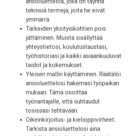
ansioluetteloa, joka on täynnä
teknisiä termejä, joita he eivät
ymmärrä.
Tärkeiden yksityiskohtien pois
jättäminen. Muista sisällyttää
yhteystietosi, koulutustaustasi,
työhistoriasi ja kaikki asiaankuuluvat
taidot ja kokemukset.
Yleisen mallin käyttäminen. Räätälöi
ansioluettelosi hakemasi työpaikan
mukaan. Tämä osoittaa
työnantajalle, että suhtaudut
tosissasi tehtävään.
Oikeinkirjoitus- ja kielioppivirheet.
Tarkista ansioluettelosi aina