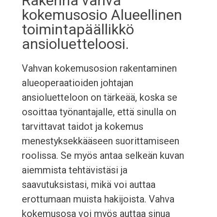
Rakenna vahva
kokemusosio Alueellinen
toimintapäällikkö
ansioluetteloosi.
Vahvan kokemusosion rakentaminen
alueoperaatioiden johtajan
ansioluetteloon on tärkeää, koska se
osoittaa työnantajalle, että sinulla on
tarvittavat taidot ja kokemus
menestyksekkääseen suorittamiseen
roolissa. Se myös antaa selkeän kuvan
aiemmista tehtävistäsi ja
saavutuksistasi, mikä voi auttaa
erottumaan muista hakijoista. Vahva
kokemusosa voi myös auttaa sinua