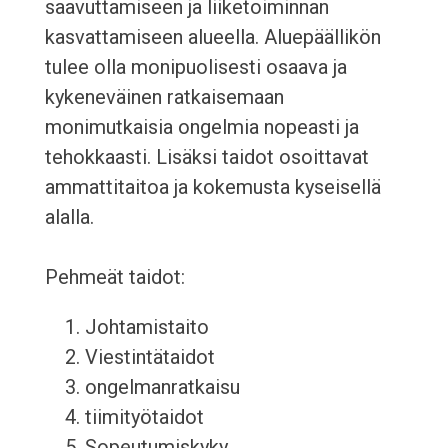
saavuttamiseen ja liiketoiminnan
kasvattamiseen alueella. Aluepäällikön
tulee olla monipuolisesti osaava ja
kykeneväinen ratkaisemaan
monimutkaisia ongelmia nopeasti ja
tehokkaasti. Lisäksi taidot osoittavat
ammattitaitoa ja kokemusta kyseisellä
alalla.
Pehmeät taidot:
Johtamistaito
Viestintätaidot
ongelmanratkaisu
tiimityötaidot
Sopeutumiskyky