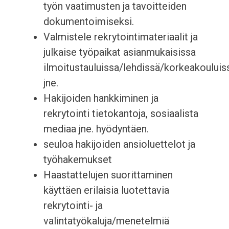
työn vaatimusten ja tavoitteiden
dokumentoimiseksi.
Valmistele rekrytointimateriaalit ja
julkaise työpaikat asianmukaisissa
ilmoitustauluissa/lehdissä/korkeakouluis
jne.
Hakijoiden hankkiminen ja
rekrytointi tietokantoja, sosiaalista
mediaa jne. hyödyntäen.
seuloa hakijoiden ansioluettelot ja
työhakemukset
Haastattelujen suorittaminen
käyttäen erilaisia luotettavia
rekrytointi- ja
valintatyökaluja/menetelmiä