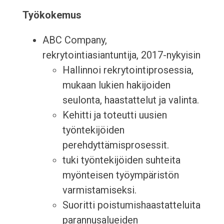
Työkokemus
ABC Company,
rekrytointiasiantuntija, 2017-nykyisin
Hallinnoi rekrytointiprosessia,
mukaan lukien hakijoiden
seulonta, haastattelut ja valinta.
Kehitti ja toteutti uusien
työntekijöiden
perehdyttämisprosessit.
tuki työntekijöiden suhteita
myönteisen työympäristön
varmistamiseksi.
Suoritti poistumishaastatteluita
parannusalueiden