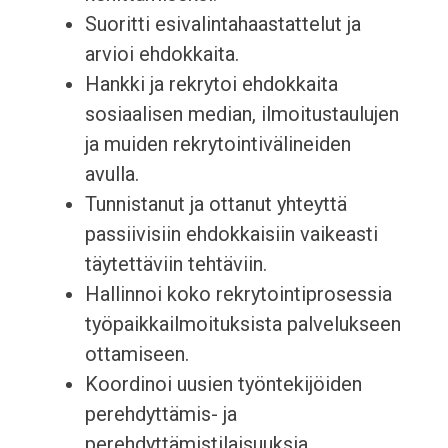
Suoritti esivalintahaastattelut ja
arvioi ehdokkaita.
Hankki ja rekrytoi ehdokkaita
sosiaalisen median, ilmoitustaulujen
ja muiden rekrytointivälineiden
avulla.
Tunnistanut ja ottanut yhteyttä
passiivisiin ehdokkaisiin vaikeasti
täytettäviin tehtäviin.
Hallinnoi koko rekrytointiprosessia
työpaikkailmoituksista palvelukseen
ottamiseen.
Koordinoi uusien työntekijöiden
perehdyttämis- ja
perehdyttämistilaisuuksia.