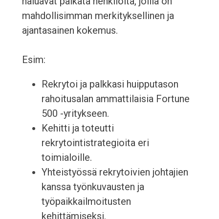
haluavat palkata henkilöitä, joilla on
mahdollisimman merkityksellinen ja
ajantasainen kokemus.
Esim:
Rekrytoi ja palkkasi huipputason
rahoitusalan ammattilaisia Fortune
500 -yritykseen.
Kehitti ja toteutti
rekrytointistrategioita eri
toimialoille.
Yhteistyössä rekrytoivien johtajien
kanssa työnkuvausten ja
työpaikkailmoitusten
kehittämiseksi.