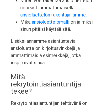
Miten voit rakentaa ansioluettelon
nopeasti ammattimaisella
ansioluettelon rakentajallamme
.
Mikä
ansioluettelomalli
on ja miksi
sinun pitäisi käyttää sitä.
Lisäksi annamme asiantuntevia
ansioluettelon kirjoitusvinkkejä ja
ammattimaisia esimerkkejä, jotka
inspiroivat sinua.
Mitä
rekrytointiasiantuntija
tekee?
Rekrytointiasiantuntijan tehtävänä on