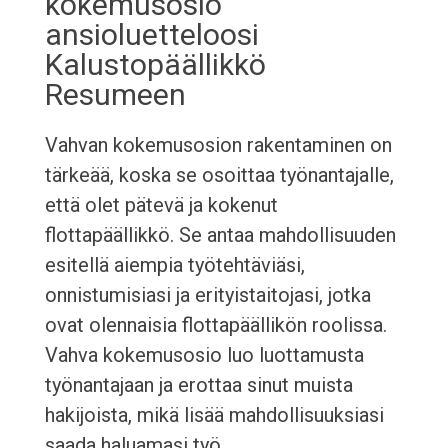
kokemusosio
ansioluetteloosi
Kalustopäällikkö
Resumeen
Vahvan kokemusosion rakentaminen on
tärkeää, koska se osoittaa työnantajalle,
että olet pätevä ja kokenut
flottapäällikkö. Se antaa mahdollisuuden
esitellä aiempia työtehtäviäsi,
onnistumisiasi ja erityistaitojasi, jotka
ovat olennaisia flottapäällikön roolissa.
Vahva kokemusosio luo luottamusta
työnantajaan ja erottaa sinut muista
hakijoista, mikä lisää mahdollisuuksiasi
saada haluamasi työ.