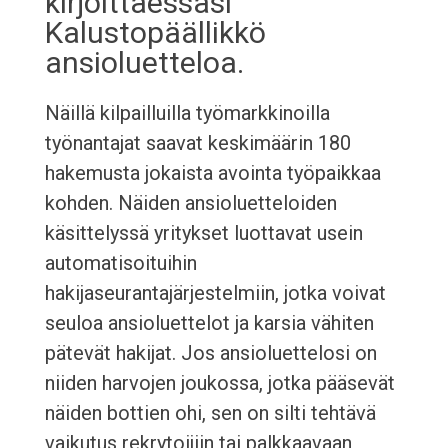
kirjoittaessasi
Kalustopäällikkö
ansioluetteloa.
Näillä kilpailluilla työmarkkinoilla
työnantajat saavat keskimäärin 180
hakemusta jokaista avointa työpaikkaa
kohden. Näiden ansioluetteloiden
käsittelyssä yritykset luottavat usein
automatisoituihin
hakijaseurantajärjestelmiin, jotka voivat
seuloa ansioluettelot ja karsia vähiten
pätevät hakijat. Jos ansioluettelosi on
niiden harvojen joukossa, jotka pääsevät
näiden bottien ohi, sen on silti tehtävä
vaikutus rekrytoijiin tai palkkaavaan