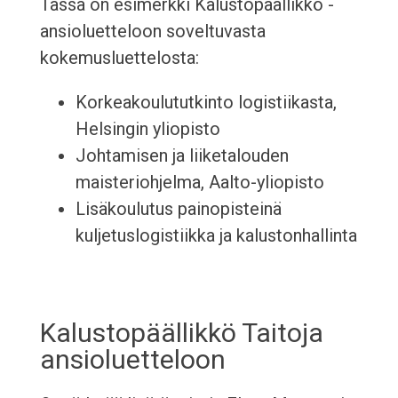
Tässä on esimerkki Kalustopäällikkö -
ansioluetteloon soveltuvasta
kokemusluettelosta:
Korkeakoulututkinto logistiikasta,
Helsingin yliopisto
Johtamisen ja liiketalouden
maisteriohjelma, Aalto-yliopisto
Lisäkoulutus painopisteinä
kuljetuslogistiikka ja kalustonhallinta
Kalustopäällikkö Taitoja
ansioluetteloon