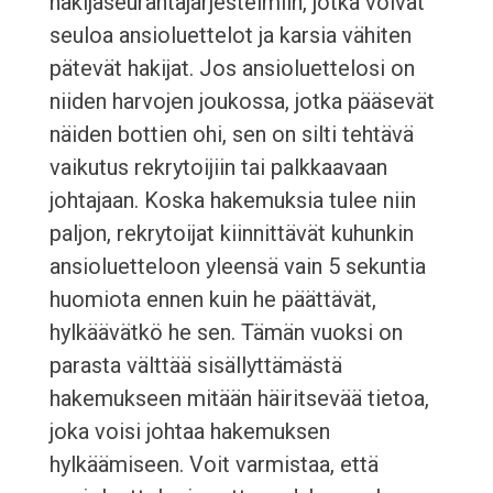
hakijaseurantajärjestelmiin, jotka voivat
seuloa ansioluettelot ja karsia vähiten
pätevät hakijat. Jos ansioluettelosi on
niiden harvojen joukossa, jotka pääsevät
näiden bottien ohi, sen on silti tehtävä
vaikutus rekrytoijiin tai palkkaavaan
johtajaan. Koska hakemuksia tulee niin
paljon, rekrytoijat kiinnittävät kuhunkin
ansioluetteloon yleensä vain 5 sekuntia
huomiota ennen kuin he päättävät,
hylkäävätkö he sen. Tämän vuoksi on
parasta välttää sisällyttämästä
hakemukseen mitään häiritsevää tietoa,
joka voisi johtaa hakemuksen
hylkäämiseen. Voit varmistaa, että