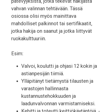
pätevyyksistä, jotka tekevät hakijasta
vahvan valinnan tehtävään. Tässä
osiossa olisi myös mainittava
mahdolliset palkinnot tai sertifikaatit,
jotka hakija on saanut ja jotka liittyvät
ruokakulttuuriin.
Esim:
Valvoi, koulutti ja ohjasi 12 kokin ja
astianpesijän tiimiä.
Ylläpitänyt tietämystä tilausten ja
varastojen hallinnasta
kustannustehokkuuden ja
laadunvalvonnan varmistamiseksi.
Kehitti ja toteutti keittiökäytäntöjä, -