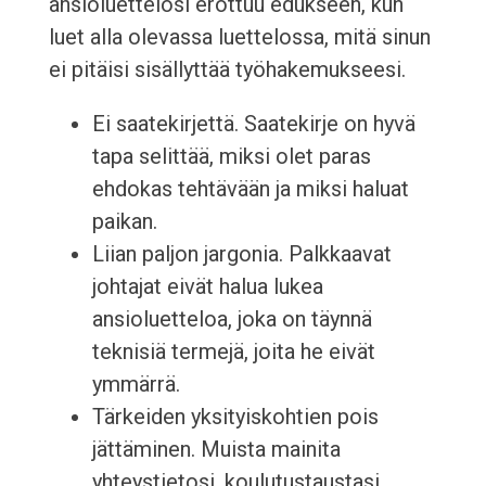
ansioluettelosi erottuu edukseen, kun
luet alla olevassa luettelossa, mitä sinun
ei pitäisi sisällyttää työhakemukseesi.
Ei saatekirjettä. Saatekirje on hyvä
tapa selittää, miksi olet paras
ehdokas tehtävään ja miksi haluat
paikan.
Liian paljon jargonia. Palkkaavat
johtajat eivät halua lukea
ansioluetteloa, joka on täynnä
teknisiä termejä, joita he eivät
ymmärrä.
Tärkeiden yksityiskohtien pois
jättäminen. Muista mainita
yhteystietosi, koulutustaustasi,