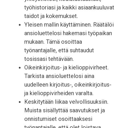
työhistoriasi ja kaikki asiaankuuluvat
taidot ja kokemukset.
Yleisen mallin käyttäminen. Räätälöi
ansioluettelosi hakemasi työpaikan
mukaan. Tämä osoittaa
työnantajalle, että suhtaudut
tosissasi tehtävään.
Oikeinkirjoitus- ja kielioppivirheet.
Tarkista ansioluettelosi aina
uudelleen kirjoitus-, oikeinkirjoitus-
ja kielioppivirheiden varalta.
Keskitytään liikaa velvollisuuksiin.
Muista sisällyttää saavutukset ja
onnistumiset osoittaaksesi
työnantajalle, että olet loistava