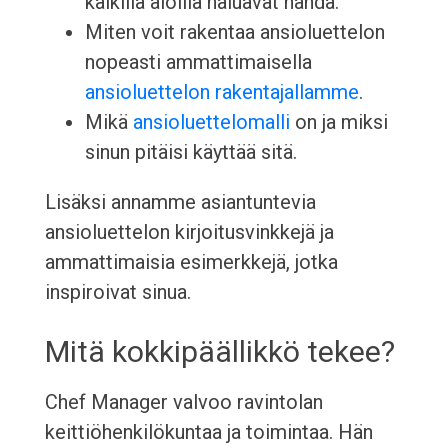
kaikilla aloilla haluavat nähdä.
Miten voit rakentaa ansioluettelon
nopeasti ammattimaisella
ansioluettelon rakentajallamme
.
Mikä
ansioluettelomalli
on ja miksi
sinun pitäisi käyttää sitä.
Lisäksi annamme asiantuntevia
ansioluettelon kirjoitusvinkkejä ja
ammattimaisia esimerkkejä, jotka
inspiroivat sinua.
Mitä kokkipäällikkö tekee?
Chef Manager valvoo ravintolan
keittiöhenkilökuntaa ja toimintaa. Hän