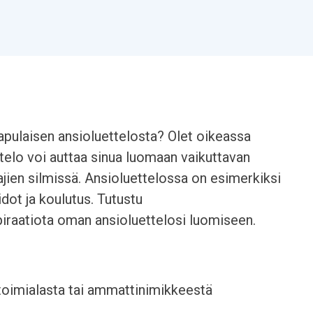
öapulaisen ansioluettelosta? Olet oikeassa
ttelo voi auttaa sinua luomaan vaikuttavan
ajien silmissä. Ansioluettelossa on esimerkiksi
idot ja koulutus. Tutustu
piraatiota oman ansioluettelosi luomiseen.
 toimialasta tai ammattinimikkeestä