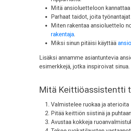
Mitä ansioluetteloon kannattaa l
Parhaat taidot, joita työnantajat 
Miten rakentaa ansioluettelo 
rakentaja
.
Miksi sinun pitäisi käyttää
ansio
Lisäksi annamme asiantuntevia ansiol
esimerkkejä, jotka inspiroivat sinua.
Mitä Keittiöassistentti 
Valmistelee ruokaa ja aterioita
Pitää keittiön siistinä ja puhtaa
Avustaa kokkeja ruoanvalmist
Tekee ruokatilausten vastaanott