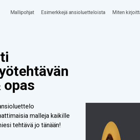
Mallipohjat
Esimerkkejä ansioluetteloista
Miten kirjoit
ti
Työtehtävän
& opas
ansioluettelo
timaisia malleja kaikille
miesi tehtävä jo tänään!