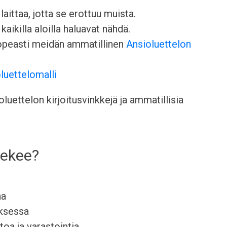
aittaa, jotta se erottuu muista.
kaikilla aloilla haluavat nähdä.
nopeasti meidän ammatillinen
Ansioluettelon
luettelomalli
uettelon kirjoitusvinkkejä ja ammatillisia
tekee?
na
uksessa
oa ja varastointia