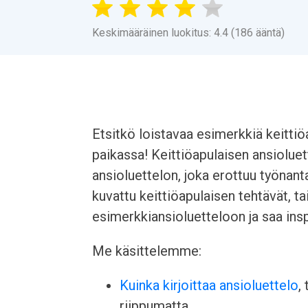
Keskimääräinen luokitus: 4.4 (186 ääntä)
Etsitkö loistavaa esimerkkiä keitti
paikassa! Keittiöapulaisen ansiolue
ansioluettelon, joka erottuu työnant
kuvattu keittiöapulaisen tehtävät, ta
esimerkkiansioluetteloon ja saa ins
Me käsittelemme:
Kuinka kirjoittaa ansioluettelo
,
riippumatta.