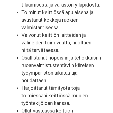
tilaamisesta ja varaston ylläpidosta.
Toiminut keittiössä apulaisena ja
avustanut kokkeja ruokien
valmistamisessa.
Valvonut keittiön laitteiden ja
välineiden toimivuutta, huoltaen
niitä tarvittaessa.
Osallistunut nopeisiin ja tehokkaisiin
ruoanvalmistustehtäviin kiireisen
työympäristön aikatauluja
noudattaen.
Harjoittanut tiimityötaitoja
toimiessani keittiössä muiden
työntekijöiden kanssa.
Ollut vastuussa keittiön