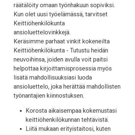
räätälöity omaan työnhakuun sopiviksi.
Kun olet uusi työelämässä, tarvitset
Keittiöhenkilökunta
ansioluettelovinkkejä.
Keräsimme parhaat vinkit kokeneilta
Keittiöhenkilökunta - Tutustu heidän
neuvoihinsa, joiden avulla voit paitsi
helpottaa kirjoittamisprosessia myös
lisätä mahdollisuuksiasi luoda
ansioluettelo, joka herättää mahdollisten
työnantajien kiinnostuksen.
Korosta aikaisempaa kokemustasi
keittiöhenkilökunnan tehtävistä.
Liitä mukaan erityistaitosi, kuten