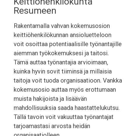
Keittiöhenkilökunta
Resumeen
Rakentamalla vahvan kokemusosion
keittiöhenkilökunnan ansioluetteloon
voit osoittaa potentiaalisille työnantajille
aiemman työkokemuksesi ja taitosi.
Tämä auttaa työnantajia arvioimaan,
kuinka hyvin sovit tiiminsä ja millaisia
taitoja voit tuoda organisaatioon. Vankka
kokemusosio auttaa myös erottumaan
muista hakijoista ja lisäävän
mahdollisuuksia saada haastattelukutsu.
Tällä tavoin voit vakuuttaa työnantajat
tarjoamastasi arvosta heidän
organisaatiolleen.