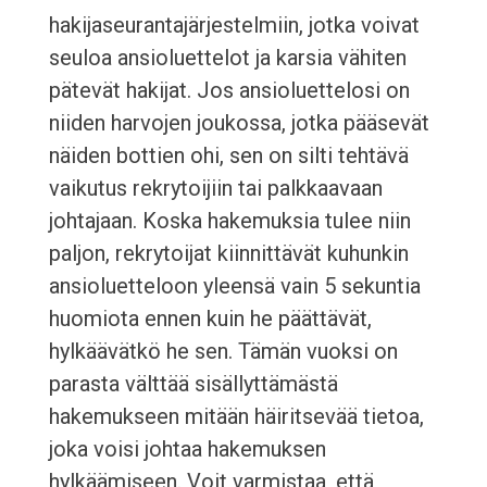
hakijaseurantajärjestelmiin, jotka voivat
seuloa ansioluettelot ja karsia vähiten
pätevät hakijat. Jos ansioluettelosi on
niiden harvojen joukossa, jotka pääsevät
näiden bottien ohi, sen on silti tehtävä
vaikutus rekrytoijiin tai palkkaavaan
johtajaan. Koska hakemuksia tulee niin
paljon, rekrytoijat kiinnittävät kuhunkin
ansioluetteloon yleensä vain 5 sekuntia
huomiota ennen kuin he päättävät,
hylkäävätkö he sen. Tämän vuoksi on
parasta välttää sisällyttämästä
hakemukseen mitään häiritsevää tietoa,
joka voisi johtaa hakemuksen
hylkäämiseen. Voit varmistaa, että