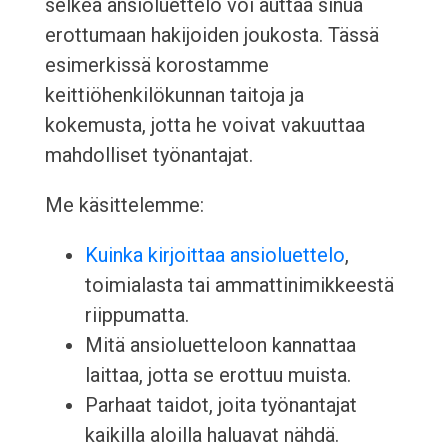
selkeä ansioluettelo voi auttaa sinua
erottumaan hakijoiden joukosta. Tässä
esimerkissä korostamme
keittiöhenkilökunnan taitoja ja
kokemusta, jotta he voivat vakuuttaa
mahdolliset työnantajat.
Me käsittelemme:
Kuinka kirjoittaa ansioluettelo
,
toimialasta tai ammattinimikkeestä
riippumatta.
Mitä ansioluetteloon kannattaa
laittaa, jotta se erottuu muista.
Parhaat taidot, joita työnantajat
kaikilla aloilla haluavat nähdä.