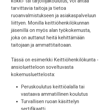
kokki- tai tarjoilijakoulutus, voi antaa
tarvittavia taitoja ja tietoa
ruoanvalmistukseen ja asiakaspalveluun
liittyen. Monilla keittiöhenkilökunnan
jäsenillä on myös alan työkokemusta,
joka on auttanut heitä kehittämään
taitojaan ja ammattitaitoaan.
Tässä on esimerkki Keittiöhenkilökunta -
ansioluetteloon soveltuvasta
kokemusluettelosta:
Peruskoulutus keittiöalalla tai
vastaava ammatillinen koulutus
Turvallisen ruoan käsittelyn
sertifikaatti