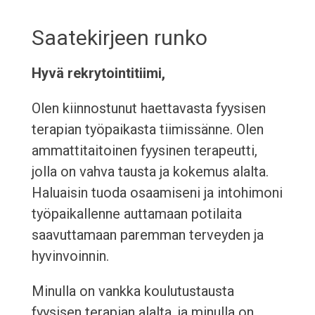
Saatekirjeen runko
Hyvä rekrytointitiimi,
Olen kiinnostunut haettavasta fyysisen
terapian työpaikasta tiimissänne. Olen
ammattitaitoinen fyysinen terapeutti,
jolla on vahva tausta ja kokemus alalta.
Haluaisin tuoda osaamiseni ja intohimoni
työpaikallenne auttamaan potilaita
saavuttamaan paremman terveyden ja
hyvinvoinnin.
Minulla on vankka koulutustausta
fyysisen terapian alalta, ja minulla on