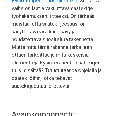
Fysioterapeutti ansioluettelo
, Seuraava
vaihe on laatia vakuuttava saatekirje
työhakemuksen liitteeksi. On tärkeää
muistaa, että saatekirjeessäsi on
säilytettävä virallinen sävy ja
noudatettava suositeltua rakennetta.
Mutta mitä tämä rakenne tarkalleen
ottaen tarkoittaa ja mitä keskeisiä
elementtejä Fysioterapeutti saatekirjeen
tulisi sisältää? Tutustutaanpa ohjeisiin ja
osatekijöihin, jotka tekevät
saatekirjeestäsi erottuvan.
Avainkomponentit