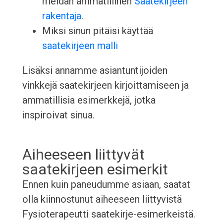
meidän ammatillinen
Saatekirjeen
rakentaja
.
Miksi sinun pitäisi käyttää
saatekirjeen malli
Lisäksi annamme asiantuntijoiden
vinkkejä saatekirjeen kirjoittamiseen ja
ammatillisia esimerkkejä, jotka
inspiroivat sinua.
Aiheeseen liittyvät
saatekirjeen esimerkit
Ennen kuin paneudumme asiaan, saatat
olla kiinnostunut aiheeseen liittyvistä
Fysioterapeutti saatekirje-esimerkeistä.