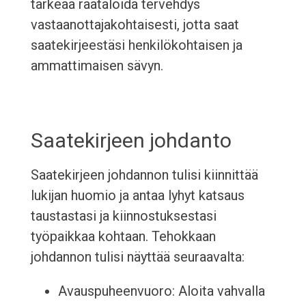
tärkeää räätälöidä tervehdys
vastaanottajakohtaisesti, jotta saat
saatekirjeestäsi henkilökohtaisen ja
ammattimaisen sävyn.
Saatekirjeen johdanto
Saatekirjeen johdannon tulisi kiinnittää
lukijan huomio ja antaa lyhyt katsaus
taustastasi ja kiinnostuksestasi
työpaikkaa kohtaan. Tehokkaan
johdannon tulisi näyttää seuraavalta:
Avauspuheenvuoro: Aloita vahvalla