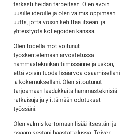
tarkasti heidän tarpeitaan. Olen avoin
uusille ideoille ja olen valmis oppimaan
uutta, jotta voisin kehittää itseäni ja
yhteistyötä kollegoiden kanssa.
Olen todella motivoitunut
työskentelemään arvostetussa
hammastekniikan tiimissänne ja uskon,
että voisin tuoda lisäarvoa osaamisellani
ja kokemuksellani. Olen sitoutunut
tarjoamaan laadukkaita hammasteknisiä
ratkaisuja ja ylittämään odotukset
työssäni.
Olen valmis kertomaan lisää itsestäni ja
osaamisestani haastattelussa. Toivon