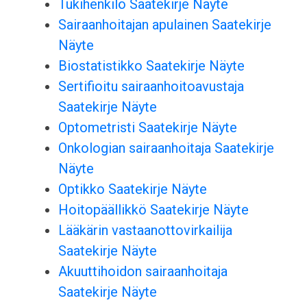
Tukihenkilö Saatekirje Näyte
Sairaanhoitajan apulainen Saatekirje
Näyte
Biostatistikko Saatekirje Näyte
Sertifioitu sairaanhoitoavustaja
Saatekirje Näyte
Optometristi Saatekirje Näyte
Onkologian sairaanhoitaja Saatekirje
Näyte
Optikko Saatekirje Näyte
Hoitopäällikkö Saatekirje Näyte
Lääkärin vastaanottovirkailija
Saatekirje Näyte
Akuuttihoidon sairaanhoitaja
Saatekirje Näyte