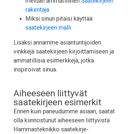
meidän ammatillinen
Saatekirjeen
rakentaja
.
Miksi sinun pitäisi käyttää
saatekirjeen malli
Lisäksi annamme asiantuntijoiden
vinkkejä saatekirjeen kirjoittamiseen ja
ammatillisia esimerkkejä, jotka
inspiroivat sinua.
Aiheeseen liittyvät
saatekirjeen esimerkit
Ennen kuin paneudumme asiaan, saatat
olla kiinnostunut aiheeseen liittyvistä
Hammasteknikko saatekirje-