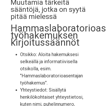
Muutamia tärkeitä
sääntöjä, jotka on syytä
pitää mielessä
Hammaslaboratorioas
työhakemuksen
kirjoitussäännöt
Otsikko: Aloita hakemuksesi
selkeällä ja informatiivisella
otsikolla, esim.
"Hammaslaboratorioasentajan
työhakemus".
Yhteystiedot: Sisällytä
henkilökohtaiset yhteystietosi,
kuten nimi, puhelinnumero,