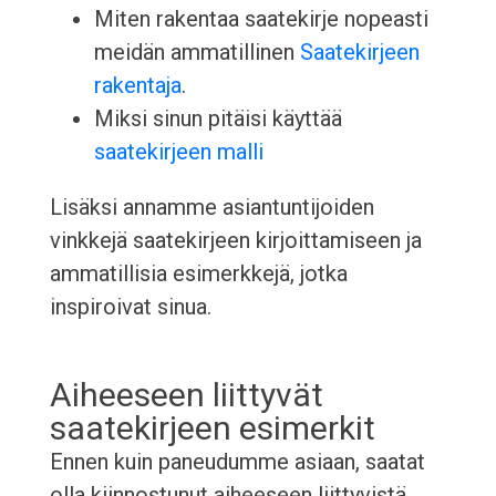
Miten rakentaa saatekirje nopeasti
meidän ammatillinen
Saatekirjeen
rakentaja
.
Miksi sinun pitäisi käyttää
saatekirjeen malli
Lisäksi annamme asiantuntijoiden
vinkkejä saatekirjeen kirjoittamiseen ja
ammatillisia esimerkkejä, jotka
inspiroivat sinua.
Aiheeseen liittyvät
saatekirjeen esimerkit
Ennen kuin paneudumme asiaan, saatat
olla kiinnostunut aiheeseen liittyvistä