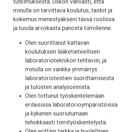
tutkimuksesta. Uskon vahvasti, että
minulla on tarvittava koulutus, taidot ja
kokemus menestyäkseni tässä roolissa
ja tuoda arvokasta panosta tiimillenne.
Olen suorittanut kattavan
koulutuksen lääketieteellisen
laboratorioteknikon tehtäviin, ja
minulla on vankka ymmärrys
laboratoriotestien suorittamisesta
ja tulosten analysoinnista.
Olen tottunut työskentelemään
erilaisissa laboratorioympäristöissä
ja kykenen suoriutumaan
tehokkaasti tiimityöskentelystä.
Olen erittäin tarkka ja huolellinen