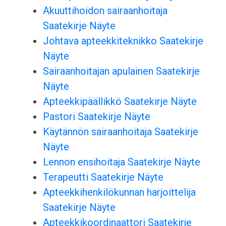
Akuuttihoidon sairaanhoitaja
Saatekirje Näyte
Johtava apteekkiteknikko Saatekirje
Näyte
Sairaanhoitajan apulainen Saatekirje
Näyte
Apteekkipäällikkö Saatekirje Näyte
Pastori Saatekirje Näyte
Käytännön sairaanhoitaja Saatekirje
Näyte
Lennon ensihoitaja Saatekirje Näyte
Terapeutti Saatekirje Näyte
Apteekkihenkilökunnan harjoittelija
Saatekirje Näyte
Apteekkikoordinaattori Saatekirje