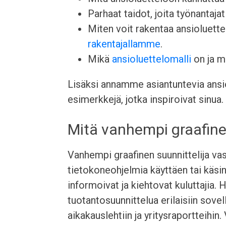
Parhaat taidot, joita työnantajat 
Miten voit rakentaa ansioluett
rakentajallamme
.
Mikä
ansioluettelomalli
on ja mi
Lisäksi annamme asiantuntevia ansio
esimerkkejä, jotka inspiroivat sinua.
Mitä vanhempi graafine
Vanhempi graafinen suunnittelija va
tietokoneohjelmia käyttäen tai käsin, 
informoivat ja kiehtovat kuluttajia. 
tuotantosuunnittelua erilaisiin sovell
aikakauslehtiin ja yritysraportteihin