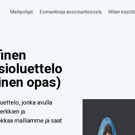
Mallipohjat
Esimerkkejä ansioluetteloista
Miten kirjoit
inen
sioluettelo
inen opas)
ettelo, jonka avulla
erkkien ja
uokkaa malliamme ja saat