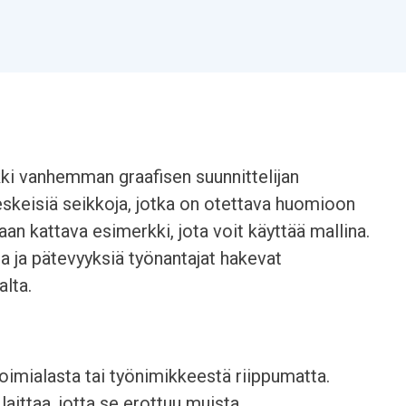
ki vanhemman graafisen suunnittelijan
keskeisiä seikkoja, jotka on otettava huomioon
aan kattava esimerkki, jota voit käyttää mallina.
ja ja pätevyyksiä työnantajat hakevat
alta.
oimialasta tai työnimikkeestä riippumatta.
aittaa, jotta se erottuu muista.