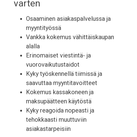
varten
Osaaminen asiakaspalvelussa ja
myyntityössä
Vankka kokemus vähittäiskaupan
alalla
Erinomaiset viestintä- ja
vuorovaikutustaidot
Kyky työskennellä tiimissä ja
saavuttaa myyntitavoitteet
Kokemus kassakoneen ja
maksupäätteen käytöstä
Kyky reagoida nopeasti ja
tehokkaasti muuttuviin
asiakastarpeisiin