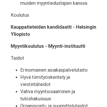
muiden myyntiedustajien kanssa
Koulutus
Kauppatieteiden kandidaatti - Helsingin
Yliopisto
Myyntikoulutus - Myynti-instituutti
Taidot
Erinomainen asiakaspalvelutaito
Hyvä tiimityöskentely ja
viestintätaidot
Vahva myyntiosaaminen ja
tuloshakuisuus
Organisointi- ja suunnittelutaidot