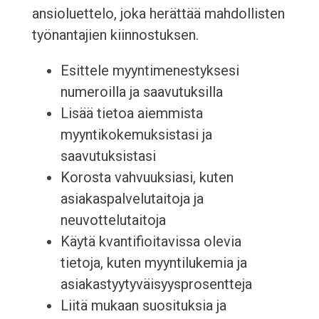
ansioluettelo, joka herättää mahdollisten
työnantajien kiinnostuksen.
Esittele myyntimenestyksesi
numeroilla ja saavutuksilla
Lisää tietoa aiemmista
myyntikokemuksistasi ja
saavutuksistasi
Korosta vahvuuksiasi, kuten
asiakaspalvelutaitoja ja
neuvottelutaitoja
Käytä kvantifioitavissa olevia
tietoja, kuten myyntilukemia ja
asiakastyytyväisyysprosentteja
Liitä mukaan suosituksia ja