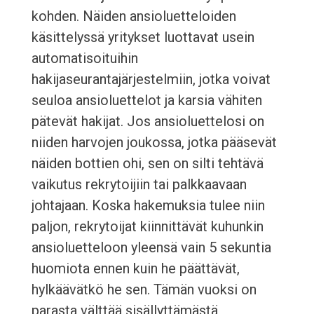
kohden. Näiden ansioluetteloiden
käsittelyssä yritykset luottavat usein
automatisoituihin
hakijaseurantajärjestelmiin, jotka voivat
seuloa ansioluettelot ja karsia vähiten
pätevät hakijat. Jos ansioluettelosi on
niiden harvojen joukossa, jotka pääsevät
näiden bottien ohi, sen on silti tehtävä
vaikutus rekrytoijiin tai palkkaavaan
johtajaan. Koska hakemuksia tulee niin
paljon, rekrytoijat kiinnittävät kuhunkin
ansioluetteloon yleensä vain 5 sekuntia
huomiota ennen kuin he päättävät,
hylkäävätkö he sen. Tämän vuoksi on
parasta välttää sisällyttämästä