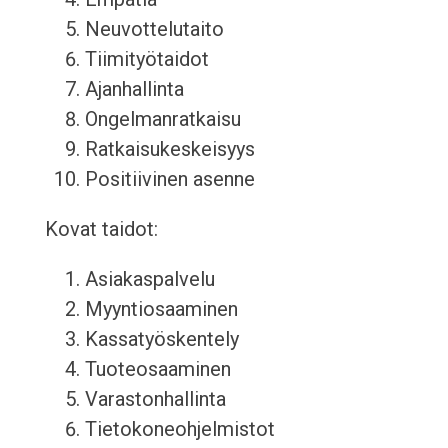
Neuvottelutaito
Tiimityötaidot
Ajanhallinta
Ongelmanratkaisu
Ratkaisukeskeisyys
Positiivinen asenne
Kovat taidot:
Asiakaspalvelu
Myyntiosaaminen
Kassatyöskentely
Tuoteosaaminen
Varastonhallinta
Tietokoneohjelmistot