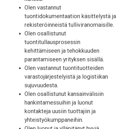
Olen vastannut
tuontidokumentaation käsittelystä ja
rekisteröinneistä tulliviranomaisille.
Olen osallistunut
tuontitullausprosessin
kehittämiseen ja tehokkuuden
parantamiseen yrityksen sisällä.
Olen vastannut tuontituotteiden
varastojärjestelyistä ja logistiikan
sujuvuudesta.
Olen osallistunut kansainvälisiin
hankintamessuihin ja luonut
kontakteja uusiin tuottajiin ja
yhteistyökumppaneihin.
Olen luonut ja ylläpitänyt hyviä