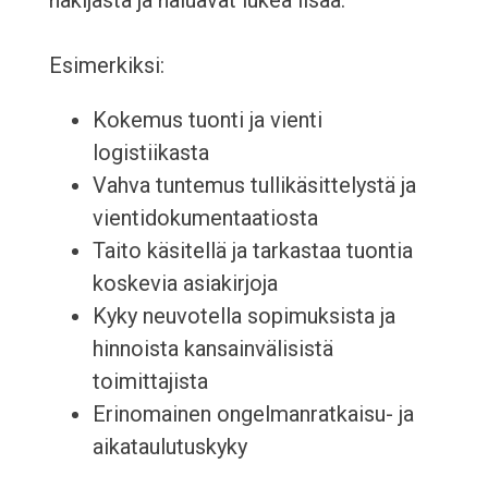
hakijasta ja haluavat lukea lisää.
Esimerkiksi:
Kokemus tuonti ja vienti
logistiikasta
Vahva tuntemus tullikäsittelystä ja
vientidokumentaatiosta
Taito käsitellä ja tarkastaa tuontia
koskevia asiakirjoja
Kyky neuvotella sopimuksista ja
hinnoista kansainvälisistä
toimittajista
Erinomainen ongelmanratkaisu- ja
aikataulutuskyky