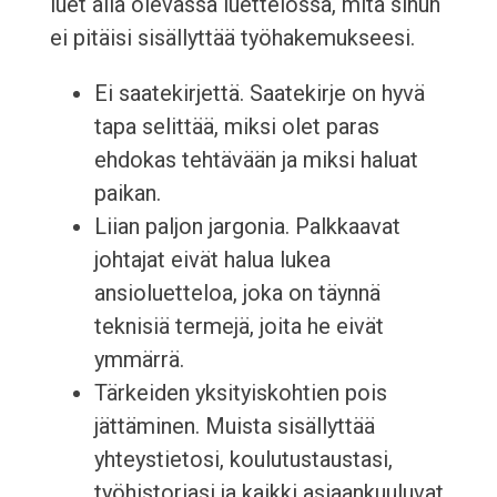
luet alla olevassa luettelossa, mitä sinun
ei pitäisi sisällyttää työhakemukseesi.
Ei saatekirjettä. Saatekirje on hyvä
tapa selittää, miksi olet paras
ehdokas tehtävään ja miksi haluat
paikan.
Liian paljon jargonia. Palkkaavat
johtajat eivät halua lukea
ansioluetteloa, joka on täynnä
teknisiä termejä, joita he eivät
ymmärrä.
Tärkeiden yksityiskohtien pois
jättäminen. Muista sisällyttää
yhteystietosi, koulutustaustasi,
työhistoriasi ja kaikki asiaankuuluvat