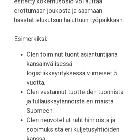
esitetty kokemusosio voi auttaa
erottumaan joukosta ja saamaan
haastattelukutsun haluttuun työpaikkaan.
Esimerkiksi:
Olen toiminut tuontiasiantuntijana
kansainvälisessä
logistiikkayrityksessä viimeiset 5
vuotta.
Olen vastannut tuotteiden tuonnista
ja tullauskäytännöistä eri maista
Suomeen.
Olen neuvotellut rahtihinnoista ja
sopimuksista eri kuljetusyhtiöiden
kanssa.