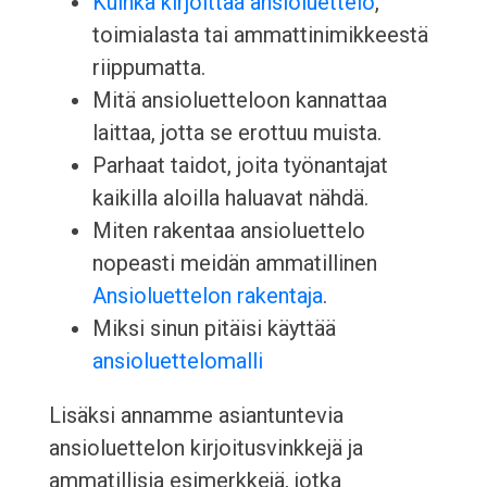
Kuinka kirjoittaa ansioluettelo
,
toimialasta tai ammattinimikkeestä
riippumatta.
Mitä ansioluetteloon kannattaa
laittaa, jotta se erottuu muista.
Parhaat taidot, joita työnantajat
kaikilla aloilla haluavat nähdä.
Miten rakentaa ansioluettelo
nopeasti meidän ammatillinen
Ansioluettelon rakentaja
.
Miksi sinun pitäisi käyttää
ansioluettelomalli
Lisäksi annamme asiantuntevia
ansioluettelon kirjoitusvinkkejä ja
ammatillisia esimerkkejä, jotka