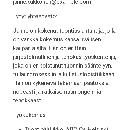
janne.kukkonen@example.com
Lyhyt yhteenveto:
Janne on kokenut tuontiasiantuntija, jolla
on vankka kokemus kansainvälisen
kaupan alalta. Hän on erittäin
järjestelmällinen ja tehokas työskentelijä,
joka on erikoistunut tuonnin sääntelyyn,
tullausprosessiin ja kuljetuslogistiikkaan.
Hän on kykenevä tekemään päätöksiä
nopeasti ja ratkaisemaan ongelmia
tehokkaasti.
Työkokemus:
Tuontipäällikkö, ABC Oy, Helsinki