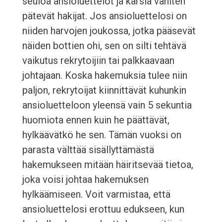
seuloa ansioluettelot ja karsia vähiten
pätevät hakijat. Jos ansioluettelosi on
niiden harvojen joukossa, jotka pääsevät
näiden bottien ohi, sen on silti tehtävä
vaikutus rekrytoijiin tai palkkaavaan
johtajaan. Koska hakemuksia tulee niin
paljon, rekrytoijat kiinnittävät kuhunkin
ansioluetteloon yleensä vain 5 sekuntia
huomiota ennen kuin he päättävät,
hylkäävätkö he sen. Tämän vuoksi on
parasta välttää sisällyttämästä
hakemukseen mitään häiritsevää tietoa,
joka voisi johtaa hakemuksen
hylkäämiseen. Voit varmistaa, että
ansioluettelosi erottuu edukseen, kun