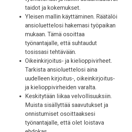
taidot ja kokemukset.
Yleisen mallin käyttäminen. Räätälöi
ansioluettelosi hakemasi työpaikan
mukaan. Tämä osoittaa
työnantajalle, että suhtaudut
tosissasi tehtävään.
Oikeinkirjoitus- ja kielioppivirheet.
Tarkista ansioluettelosi aina
uudelleen kirjoitus-, oikeinkirjoitus-
ja kielioppivirheiden varalta.
Keskitytään liikaa velvollisuuksiin.
Muista sisällyttää saavutukset ja
onnistumiset osoittaaksesi
työnantajalle, että olet loistava
ehdokas.