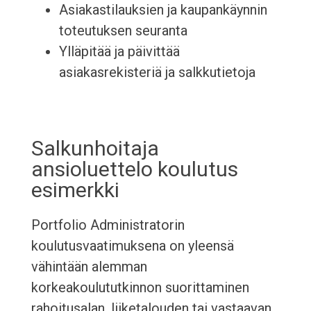
Asiakastilauksien ja kaupankäynnin
toteutuksen seuranta
Ylläpitää ja päivittää
asiakasrekisteriä ja salkkutietoja
Salkunhoitaja
ansioluettelo koulutus
esimerkki
Portfolio Administratorin
koulutusvaatimuksena on yleensä
vähintään alemman
korkeakoulututkinnon suorittaminen
rahoitusalan, liiketalouden tai vastaavan