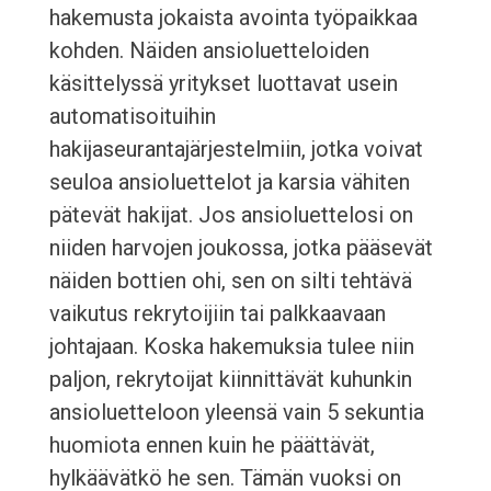
hakemusta jokaista avointa työpaikkaa
kohden. Näiden ansioluetteloiden
käsittelyssä yritykset luottavat usein
automatisoituihin
hakijaseurantajärjestelmiin, jotka voivat
seuloa ansioluettelot ja karsia vähiten
pätevät hakijat. Jos ansioluettelosi on
niiden harvojen joukossa, jotka pääsevät
näiden bottien ohi, sen on silti tehtävä
vaikutus rekrytoijiin tai palkkaavaan
johtajaan. Koska hakemuksia tulee niin
paljon, rekrytoijat kiinnittävät kuhunkin
ansioluetteloon yleensä vain 5 sekuntia
huomiota ennen kuin he päättävät,
hylkäävätkö he sen. Tämän vuoksi on