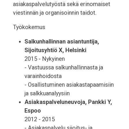
asiakaspalvelutyöstä sekä erinomaiset
viestinnän ja organisoinnin taidot.
Työkokemus
Salkunhallinnan asiantuntija,
Sijoitusyhtiö X, Helsinki
2015 - Nykyinen
- Vastuussa salkunhallinnasta ja
varainhoidosta
- Osallistuminen asiakastapaamisiin
ja salkkuanalyysiin
Asiakaspalveluneuvoja, Pankki Y,
Espoo
2012 - 2015
- Asiakaspalvelu sijoitus- ja