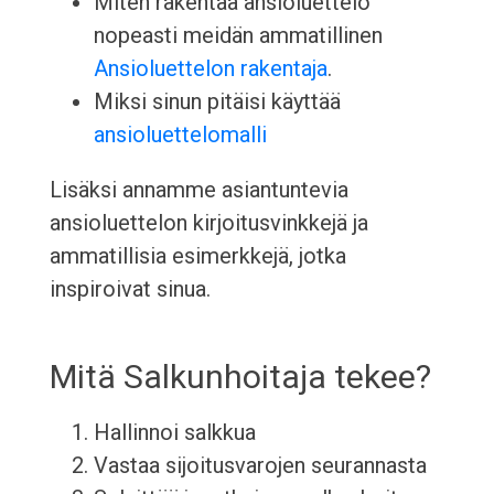
Miten rakentaa ansioluettelo
nopeasti meidän ammatillinen
Ansioluettelon rakentaja
.
Miksi sinun pitäisi käyttää
ansioluettelomalli
Lisäksi annamme asiantuntevia
ansioluettelon kirjoitusvinkkejä ja
ammatillisia esimerkkejä, jotka
inspiroivat sinua.
Mitä Salkunhoitaja tekee?
Hallinnoi salkkua
Vastaa sijoitusvarojen seurannasta