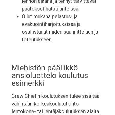
lennon aikana ja tehnyt tarvittavat
päätökset hätätilanteissa.
Ollut mukana pelastus- ja
evakuointiharjoituksissa ja
osallistunut niiden suunnitteluun ja
toteutukseen.
Miehistön päällikkö
ansioluettelo koulutus
esimerkki
Crew Chiefin koulutuksen tulee sisältää
vähintään korkeakoulututkinto
lentokone- tai lentäjäkoulutuksen alalta.