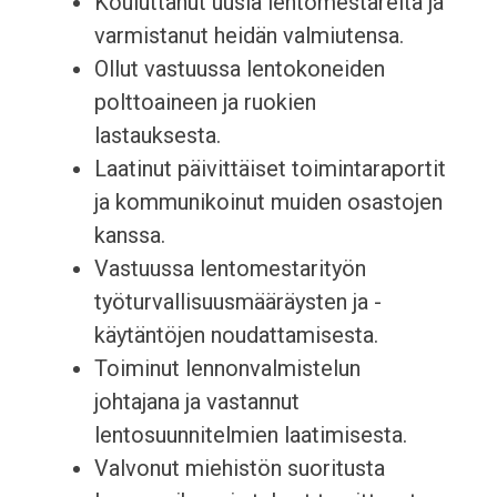
Kouluttanut uusia lentomestareita ja
varmistanut heidän valmiutensa.
Ollut vastuussa lentokoneiden
polttoaineen ja ruokien
lastauksesta.
Laatinut päivittäiset toimintaraportit
ja kommunikoinut muiden osastojen
kanssa.
Vastuussa lentomestarityön
työturvallisuusmääräysten ja -
käytäntöjen noudattamisesta.
Toiminut lennonvalmistelun
johtajana ja vastannut
lentosuunnitelmien laatimisesta.
Valvonut miehistön suoritusta