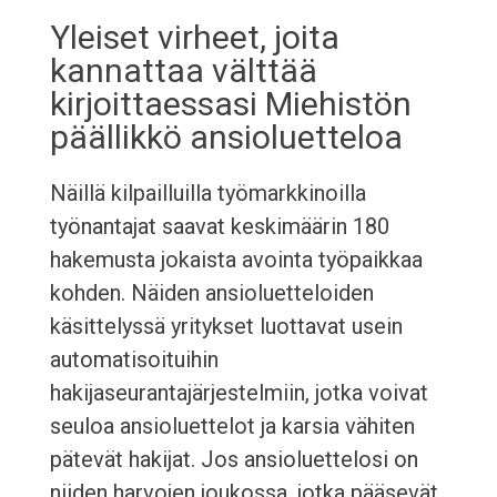
Yleiset virheet, joita
kannattaa välttää
kirjoittaessasi Miehistön
päällikkö ansioluetteloa
Näillä kilpailluilla työmarkkinoilla
työnantajat saavat keskimäärin 180
hakemusta jokaista avointa työpaikkaa
kohden. Näiden ansioluetteloiden
käsittelyssä yritykset luottavat usein
automatisoituihin
hakijaseurantajärjestelmiin, jotka voivat
seuloa ansioluettelot ja karsia vähiten
pätevät hakijat. Jos ansioluettelosi on
niiden harvojen joukossa, jotka pääsevät