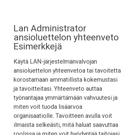
Lan Administrator
ansioluettelon yhteenveto
Esimerkkejä
Käytä LAN-järjestelmänvalvojan
ansioluettelon yhteenvetoa tai tavoitetta
korostamaan ammatillista kokemustasi
ja tavoitteitasi. Yhteenveto auttaa
työnantajaa ymmärtämään vahvuutesi ja
miten voit tuoda lisäarvoa
organisaatiolle. Tavoitteen avulla voit
ilmaista selkeästi, mitä haluat saavuttaa
roolissa ja miten voit hyödyntää taitojasi