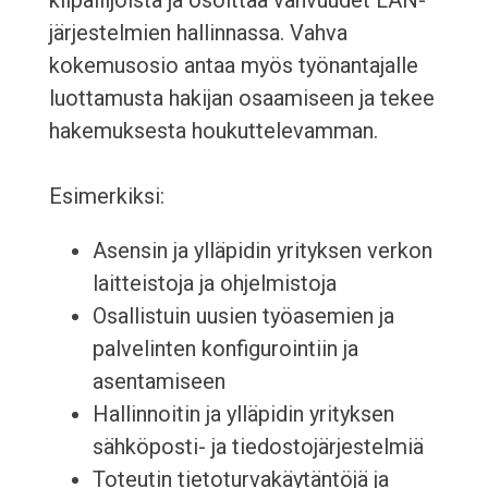
kilpailijoista ja osoittaa vahvuudet LAN-
järjestelmien hallinnassa. Vahva
kokemusosio antaa myös työnantajalle
luottamusta hakijan osaamiseen ja tekee
hakemuksesta houkuttelevamman.
Esimerkiksi:
Asensin ja ylläpidin yrityksen verkon
laitteistoja ja ohjelmistoja
Osallistuin uusien työasemien ja
palvelinten konfigurointiin ja
asentamiseen
Hallinnoitin ja ylläpidin yrityksen
sähköposti- ja tiedostojärjestelmiä
Toteutin tietoturvakäytäntöjä ja