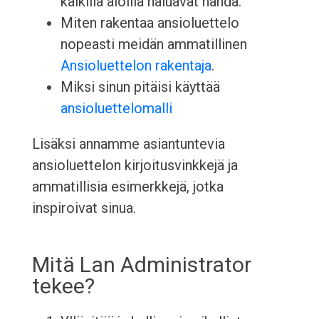
kaikilla aloilla haluavat nähdä.
Miten rakentaa ansioluettelo
nopeasti meidän ammatillinen
Ansioluettelon rakentaja
.
Miksi sinun pitäisi käyttää
ansioluettelomalli
Lisäksi annamme asiantuntevia
ansioluettelon kirjoitusvinkkejä ja
ammatillisia esimerkkejä, jotka
inspiroivat sinua.
Mitä Lan Administrator
tekee?