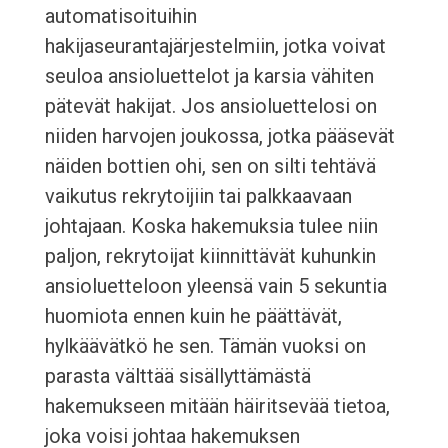
automatisoituihin
hakijaseurantajärjestelmiin, jotka voivat
seuloa ansioluettelot ja karsia vähiten
pätevät hakijat. Jos ansioluettelosi on
niiden harvojen joukossa, jotka pääsevät
näiden bottien ohi, sen on silti tehtävä
vaikutus rekrytoijiin tai palkkaavaan
johtajaan. Koska hakemuksia tulee niin
paljon, rekrytoijat kiinnittävät kuhunkin
ansioluetteloon yleensä vain 5 sekuntia
huomiota ennen kuin he päättävät,
hylkäävätkö he sen. Tämän vuoksi on
parasta välttää sisällyttämästä
hakemukseen mitään häiritsevää tietoa,
joka voisi johtaa hakemuksen