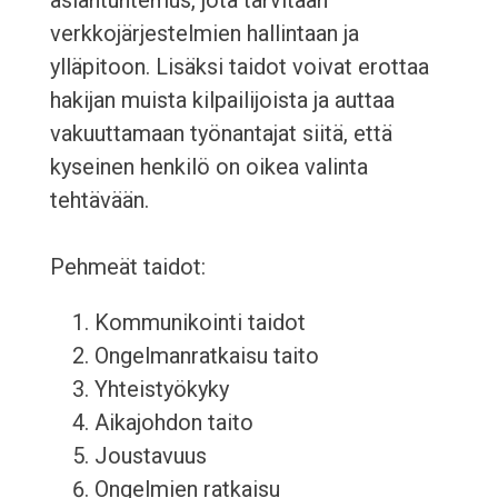
asiantuntemus, jota tarvitaan
verkkojärjestelmien hallintaan ja
ylläpitoon. Lisäksi taidot voivat erottaa
hakijan muista kilpailijoista ja auttaa
vakuuttamaan työnantajat siitä, että
kyseinen henkilö on oikea valinta
tehtävään.
Pehmeät taidot:
Kommunikointi taidot
Ongelmanratkaisu taito
Yhteistyökyky
Aikajohdon taito
Joustavuus
Ongelmien ratkaisu