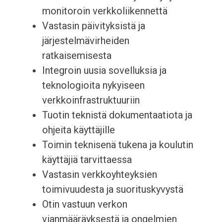
monitoroin verkkoliikennettä
Vastasin päivityksistä ja
järjestelmävirheiden
ratkaisemisesta
Integroin uusia sovelluksia ja
teknologioita nykyiseen
verkkoinfrastruktuuriin
Tuotin teknistä dokumentaatiota ja
ohjeita käyttäjille
Toimin teknisenä tukena ja koulutin
käyttäjiä tarvittaessa
Vastasin verkkoyhteyksien
toimivuudesta ja suorituskyvystä
Otin vastuun verkon
vianmääräyksestä ja ongelmien