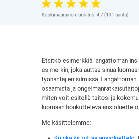
Keskimääräinen luokitus: 4.7 (131 ääntä)
Etsitkö esimerkkiä langattoman in
esimerkin, joka auttaa sinua luomaan
työnantajien silmissä. Langattoman 
osaamista ja ongelmanratkaisutaitoj
miten voit esitellä taitosi ja kokem
luomaan houkutteleva ansioluettelo,
Me käsittelemme:
Kuinka kirjoittaa ansioluettelo
,