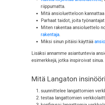
riippumatta.
Mitä ansioluetteloon kannattaa l
Parhaat taidot, joita työnantajat 
Miten rakentaa ansioluettelo 
rakentaja
.
Miksi sinun pitäisi käyttää
ansio
Lisäksi annamme asiantuntevia ansiol
esimerkkejä, jotka inspiroivat sinua.
Mitä Langaton insinöör
suunnittelee langattomien verkko
testaa langattomien verkkolaitt
konfiguroi langattomia verkkolai