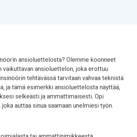
sinöörin ansioluettelosta? Olemme koonneet
 vaikuttavan ansioluettelon, joka erottuu
insinöörin tehtävässä tarvitaan vahvaa teknistä
a, ja tämä esimerkki ansioluettelosta näyttää,
uksesi selkeästi ja ammattimaisesti. Opi
 joka auttaa sinua saamaan unelmiesi työn.
 toimialasta tai ammattinimikkeestä