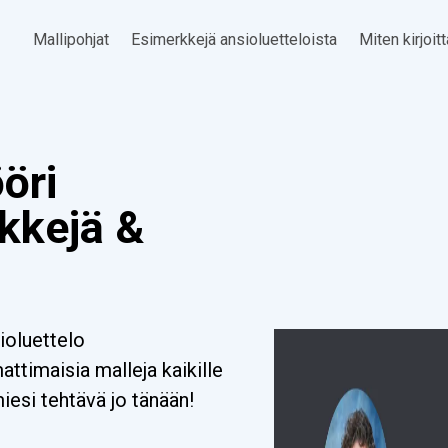
Mallipohjat
Esimerkkejä ansioluetteloista
Miten kirjoit
öri
kkejä &
ioluettelo
timaisia malleja kaikille
miesi tehtävä jo tänään!