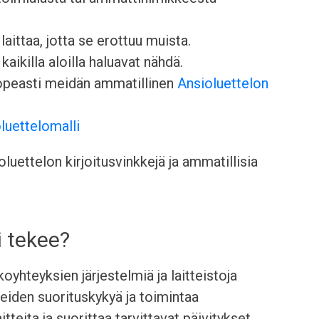
aittaa, jotta se erottuu muista.
kaikilla aloilla haluavat nähdä.
nopeasti meidän ammatillinen
Ansioluettelon
luettelomalli
uettelon kirjoitusvinkkejä ja ammatillisia
i tekee?
yhteyksien järjestelmiä ja laitteistoja
eiden suorituskykyä ja toimintaa
tteita ja suorittaa tarvittavat päivitykset