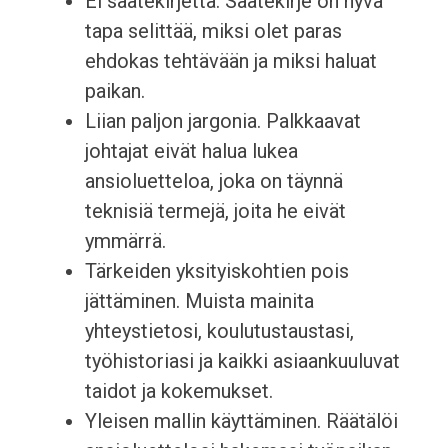
Ei saatekirjettä. Saatekirje on hyvä
tapa selittää, miksi olet paras
ehdokas tehtävään ja miksi haluat
paikan.
Liian paljon jargonia. Palkkaavat
johtajat eivät halua lukea
ansioluetteloa, joka on täynnä
teknisiä termejä, joita he eivät
ymmärrä.
Tärkeiden yksityiskohtien pois
jättäminen. Muista mainita
yhteystietosi, koulutustaustasi,
työhistoriasi ja kaikki asiaankuuluvat
taidot ja kokemukset.
Yleisen mallin käyttäminen. Räätälöi