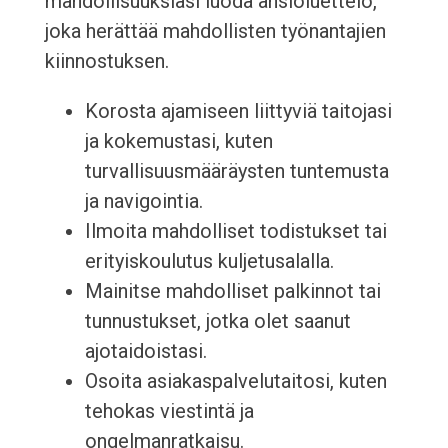
mahdollisuuksiasi luoda ansioluettelo,
joka herättää mahdollisten työnantajien
kiinnostuksen.
Korosta ajamiseen liittyviä taitojasi
ja kokemustasi, kuten
turvallisuusmääräysten tuntemusta
ja navigointia.
Ilmoita mahdolliset todistukset tai
erityiskoulutus kuljetusalalla.
Mainitse mahdolliset palkinnot tai
tunnustukset, jotka olet saanut
ajotaidoistasi.
Osoita asiakaspalvelutaitosi, kuten
tehokas viestintä ja
ongelmanratkaisu.