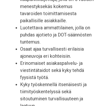
menestyksekäs kokemus
tavaroiden toimittamisesta
paikallisille asiakkaille.
Luotettava ammattilainen, jolla on
puhdas ajotieto ja DOT-säännösten
tuntemus.
Osaat ajaa turvallisesti erilaisia
ajoneuvoja eri kohteisiin.
Erinomaiset asiakaspalvelu- ja
viestintätaidot sekä kyky tehdä
fyysistä työtä.
Kyky työskennellä itsenäisesti ja
tiimityöskentelyssä sekä
sitoutuminen turvallisuuteen ja
laatuun.