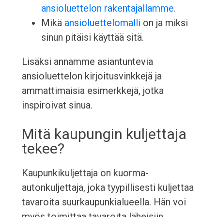
ansioluettelon rakentajallamme
.
Mikä
ansioluettelomalli
on ja miksi
sinun pitäisi käyttää sitä.
Lisäksi annamme asiantuntevia
ansioluettelon kirjoitusvinkkejä ja
ammattimaisia esimerkkejä, jotka
inspiroivat sinua.
Mitä kaupungin kuljettaja
tekee?
Kaupunkikuljettaja on kuorma-
autonkuljettaja, joka tyypillisesti kuljettaa
tavaroita suurkaupunkialueella. Hän voi
myös toimittaa tavaroita läheisiin