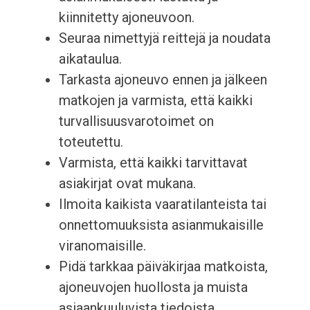
kiinnitetty ajoneuvoon.
Seuraa nimettyjä reittejä ja noudata
aikataulua.
Tarkasta ajoneuvo ennen ja jälkeen
matkojen ja varmista, että kaikki
turvallisuusvarotoimet on
toteutettu.
Varmista, että kaikki tarvittavat
asiakirjat ovat mukana.
Ilmoita kaikista vaaratilanteista tai
onnettomuuksista asianmukaisille
viranomaisille.
Pidä tarkkaa päiväkirjaa matkoista,
ajoneuvojen huollosta ja muista
asiaankuuluvista tiedoista.