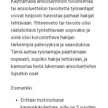
Käyttämällä ansioluettelon tiivistelmää
tai ansioluettelon tavoitetta työnantajat
voivat helposti tunnistaa parhaat hakijat
tehtävään. Yhteenveto tai tavoite olisi
räätälöitävä työtehtävään sopivaksi ja
siinä olisi korostettava hakijan
tärkeimpiä pätevyyksiä ja saavutuksia.
Tämä auttaa työnantajia päättämään
nopeasti, sopiiko hakija tehtävään, ja
kannustaa heitä lukemaan ansioluettelon
loputkin osat.
Esimerkki:
Erittäin motivoitunut
kaupunkikuljettaja, jolla on 5 vuoden