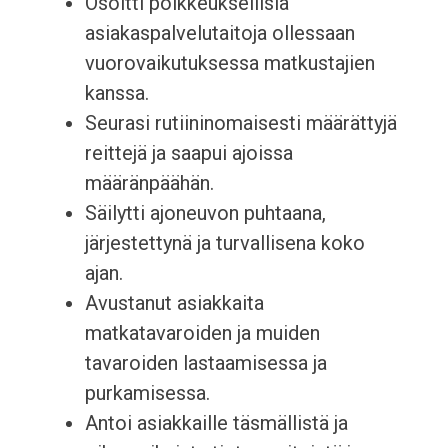
Osoitti poikkeuksellisia
asiakaspalvelutaitoja ollessaan
vuorovaikutuksessa matkustajien
kanssa.
Seurasi rutiininomaisesti määrättyjä
reittejä ja saapui ajoissa
määränpäähän.
Säilytti ajoneuvon puhtaana,
järjestettynä ja turvallisena koko
ajan.
Avustanut asiakkaita
matkatavaroiden ja muiden
tavaroiden lastaamisessa ja
purkamisessa.
Antoi asiakkaille täsmällistä ja