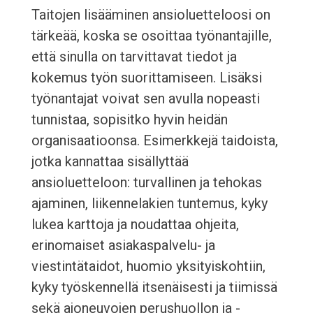
Taitojen lisääminen ansioluetteloosi on
tärkeää, koska se osoittaa työnantajille,
että sinulla on tarvittavat tiedot ja
kokemus työn suorittamiseen. Lisäksi
työnantajat voivat sen avulla nopeasti
tunnistaa, sopisitko hyvin heidän
organisaatioonsa. Esimerkkejä taidoista,
jotka kannattaa sisällyttää
ansioluetteloon: turvallinen ja tehokas
ajaminen, liikennelakien tuntemus, kyky
lukea karttoja ja noudattaa ohjeita,
erinomaiset asiakaspalvelu- ja
viestintätaidot, huomio yksityiskohtiin,
kyky työskennellä itsenäisesti ja tiimissä
sekä ajoneuvojen perushuollon ja -