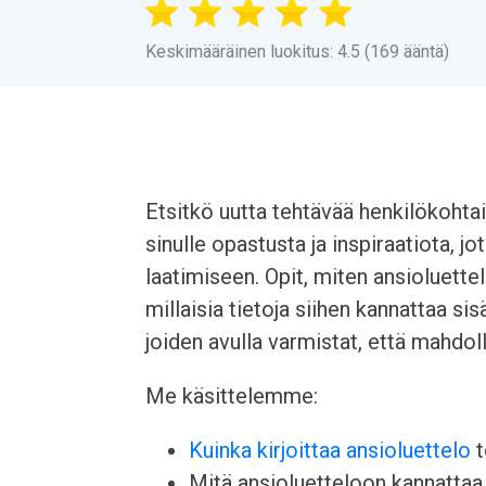
Keskimääräinen luokitus: 4.5 (169 ääntä)
Etsitkö uutta tehtävää henkilökoht
sinulle opastusta ja inspiraatiota, 
laatimiseen. Opit, miten ansioluette
millaisia tietoja siihen kannattaa s
joiden avulla varmistat, että mahdol
Me käsittelemme:
Kuinka kirjoittaa ansioluettelo
t
Mitä ansioluetteloon kannattaa l