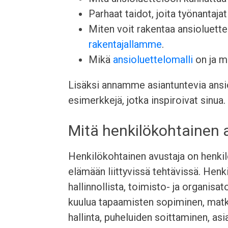
Parhaat taidot, joita työnantajat 
Miten voit rakentaa ansioluett
rakentajallamme
.
Mikä
ansioluettelomalli
on ja mi
Lisäksi annamme asiantuntevia ansio
esimerkkejä, jotka inspiroivat sinua.
Mitä henkilökohtainen 
Henkilökohtainen avustaja on henkilö
elämään liittyvissä tehtävissä. Henk
hallinnollista, toimisto- ja organisat
kuulua tapaamisten sopiminen, matka
hallinta, puheluiden soittaminen, as