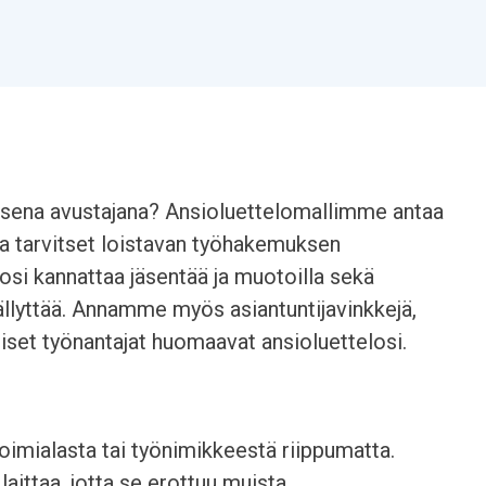
aisena avustajana? Ansioluettelomallimme antaa
jota tarvitset loistavan työhakemuksen
losi kannattaa jäsentää ja muotoilla sekä
isällyttää. Annamme myös asiantuntijavinkkejä,
liset työnantajat huomaavat ansioluettelosi.
oimialasta tai työnimikkeestä riippumatta.
aittaa, jotta se erottuu muista.