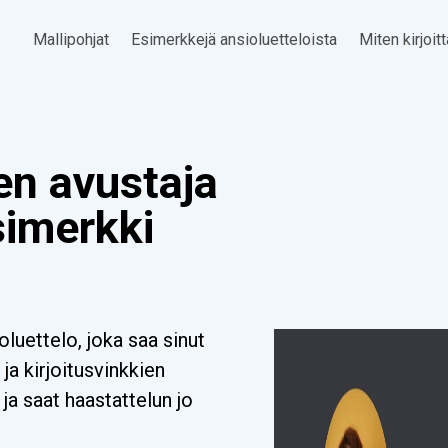
Mallipohjat
Esimerkkejä ansioluetteloista
Miten kirjoit
en avustaja
simerkki
luettelo, joka saa sinut
ja kirjoitusvinkkien
ja saat haastattelun jo