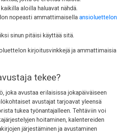
kaikilla aloilla haluavat nähdä.
elon nopeasti ammattimaisella
ansioluettelon
ksi sinun pitäisi käyttää sitä.
luettelon kirjoitusvinkkejä ja ammattimaisia
avustaja tekee?
, joka avustaa erilaisissa jokapäiväiseen
ilökohtaiset avustajat tarjoavat yleensä
orista tukea työnantajalleen. Tehtäviin voi
järjestelyjen hoitaminen, kalentereiden
iakirjojen järjestäminen ja avustaminen