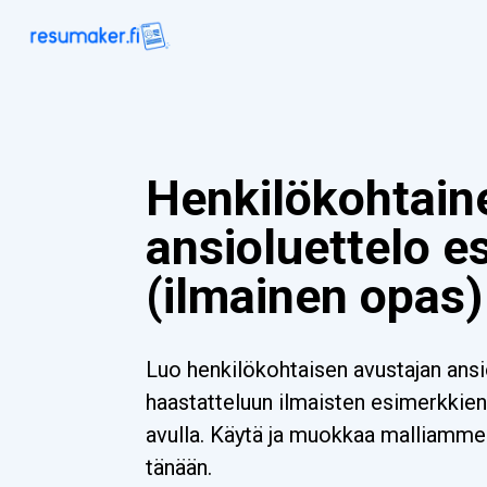
Henkilökohtain
ansioluettelo e
(ilmainen opas)
Luo henkilökohtaisen avustajan ansio
haastatteluun ilmaisten esimerkkien 
avulla. Käytä ja muokkaa malliamme 
tänään.