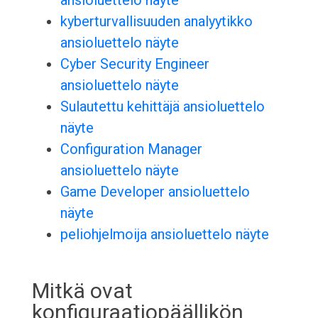
ansioluettelo näyte
kyberturvallisuuden analyytikko
ansioluettelo näyte
Cyber Security Engineer
ansioluettelo näyte
Sulautettu kehittäjä ansioluettelo
näyte
Configuration Manager
ansioluettelo näyte
Game Developer ansioluettelo
näyte
peliohjelmoija ansioluettelo näyte
Mitkä ovat
konfiguraatiopäällikön