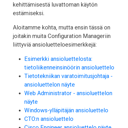
kehittämisestä luvattoman käytön
estämiseksi.
Aloitamme kohta, mutta ensin tässä on
joitakin muita Configuration Manageriin
liittyviä ansioluetteloesimerkkejä:
Esimerkki ansioluettelosta:
tietoliikenneinsinöörin ansioluettelo
Tietotekniikan varatoimitusjohtaja -
ansioluettelon näyte
Web Administrator - ansioluettelon
näyte
Windows-ylläpitäjän ansioluettelo
CTO:n ansioluettelo
Cisco Engineer ansioluettelo näyte