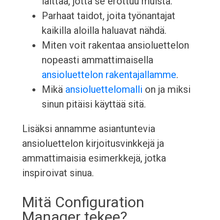
laittaa, jotta se erottuu muista.
Parhaat taidot, joita työnantajat
kaikilla aloilla haluavat nähdä.
Miten voit rakentaa ansioluettelon
nopeasti ammattimaisella
ansioluettelon rakentajallamme
.
Mikä
ansioluettelomalli
on ja miksi
sinun pitäisi käyttää sitä.
Lisäksi annamme asiantuntevia
ansioluettelon kirjoitusvinkkejä ja
ammattimaisia esimerkkejä, jotka
inspiroivat sinua.
Mitä Configuration
Manager tekee?