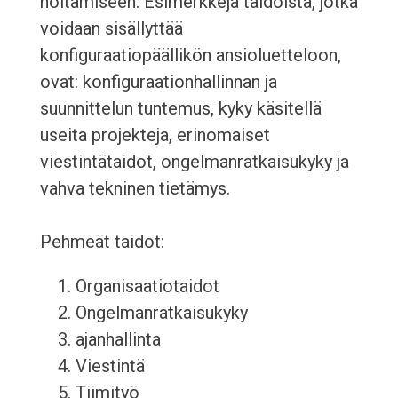
hoitamiseen. Esimerkkejä taidoista, jotka
voidaan sisällyttää
konfiguraatiopäällikön ansioluetteloon,
ovat: konfiguraationhallinnan ja
suunnittelun tuntemus, kyky käsitellä
useita projekteja, erinomaiset
viestintätaidot, ongelmanratkaisukyky ja
vahva tekninen tietämys.
Pehmeät taidot:
Organisaatiotaidot
Ongelmanratkaisukyky
ajanhallinta
Viestintä
Tiimityö