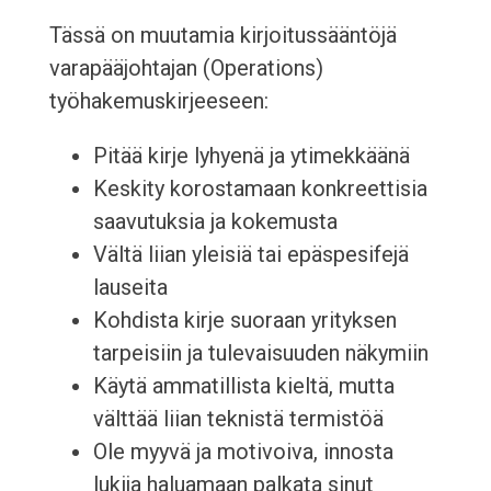
Tässä on muutamia kirjoitussääntöjä
varapääjohtajan (Operations)
työhakemuskirjeeseen:
Pitää kirje lyhyenä ja ytimekkäänä
Keskity korostamaan konkreettisia
saavutuksia ja kokemusta
Vältä liian yleisiä tai epäspesifejä
lauseita
Kohdista kirje suoraan yrityksen
tarpeisiin ja tulevaisuuden näkymiin
Käytä ammatillista kieltä, mutta
välttää liian teknistä termistöä
Ole myyvä ja motivoiva, innosta
lukija haluamaan palkata sinut