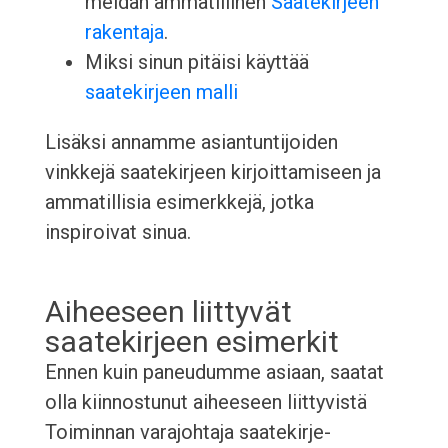
meidän ammatillinen
Saatekirjeen
rakentaja
.
Miksi sinun pitäisi käyttää
saatekirjeen malli
Lisäksi annamme asiantuntijoiden
vinkkejä saatekirjeen kirjoittamiseen ja
ammatillisia esimerkkejä, jotka
inspiroivat sinua.
Aiheeseen liittyvät
saatekirjeen esimerkit
Ennen kuin paneudumme asiaan, saatat
olla kiinnostunut aiheeseen liittyvistä
Toiminnan varajohtaja saatekirje-