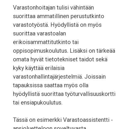
Varastonhoitajan tulisi vähintään
suorittaa ammatillinen perustutkinto
varastotyöstä. Hyödyllistä on myös
suorittaa varastoalan
erikoisammattitutkinto tai
oppisopimuskoulutus. Lisäksi on tärkeää
omata hyvät tietotekniset taidot sekä
kyky käyttää erilaisia
varastonhallintajärjestelmiä. Joissain
tapauksissa saattaa myös olla
hyödyllistä suorittaa työturvallisuuskortti
tai ensiapukoulutus.
Tässä on esimerkki Varastoassistentti -
ansioluetteloon soveltuvasta