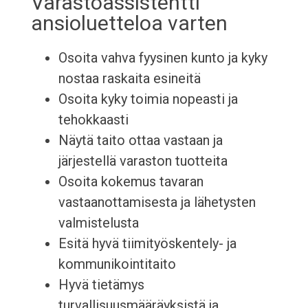
Varastoassistentti
ansioluetteloa varten
Osoita vahva fyysinen kunto ja kyky
nostaa raskaita esineitä
Osoita kyky toimia nopeasti ja
tehokkaasti
Näytä taito ottaa vastaan ​​ja
järjestellä varaston tuotteita
Osoita kokemus tavaran
vastaanottamisesta ja lähetysten
valmistelusta
Esitä hyvä tiimityöskentely- ja
kommunikointitaito
Hyvä tietämys
turvallisuusmääräyksistä ja