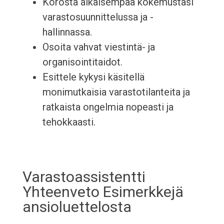
Korosta aikaisempaa kokemustasi
varastosuunnittelussa ja -
hallinnassa.
Osoita vahvat viestintä- ja
organisointitaidot.
Esittele kykysi käsitellä
monimutkaisia varastotilanteita ja
ratkaista ongelmia nopeasti ja
tehokkaasti.
Varastoassistentti
Yhteenveto Esimerkkejä
ansioluettelosta