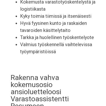
Kokemusta varastotyöskentelystä ja
logistiikasta
Kyky toimia tiimissä ja itsenäisesti
Hyvä fyysinen kunto ja raskaiden
tavaroiden käsittelytaito
Tarkka ja huolellinen työskentelyote
Valmius työskennellä vaihtelevissa
työympäristöissä
Rakenna vahva
kokemusosio
ansioluetteloosi
Varastoassistentti
Resumeen