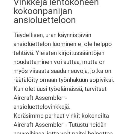
Vinkkejä lentokoneen
kokoonpanijan
ansioluetteloon
Täydellisen, uran käynnistävän
ansioluettelon luominen ei ole helppo
tehtävä. Yleisten kirjoitussääntöjen
noudattaminen voi auttaa, mutta on
myös viisasta saada neuvoja, jotka on
räätälöity omaan työnhakuun sopiviksi.
Kun olet uusi työelämässä, tarvitset
Aircraft Assembler -
ansioluettelovinkkejä.
Keräsimme parhaat vinkit kokeneilta
Aircraft Assembler - Tutustu heidän
neuvoihinsa, jotta voit paitsi helpottaa