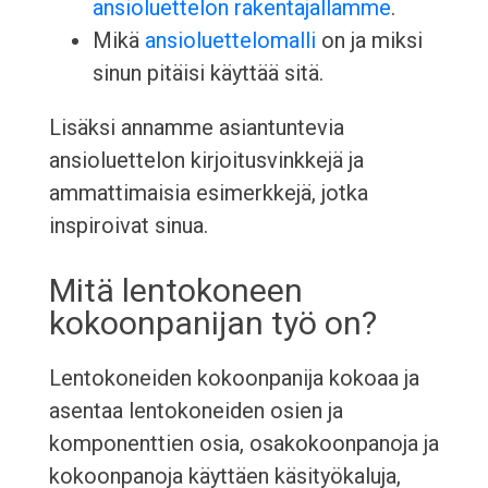
ansioluettelon rakentajallamme
.
Mikä
ansioluettelomalli
on ja miksi
sinun pitäisi käyttää sitä.
Lisäksi annamme asiantuntevia
ansioluettelon kirjoitusvinkkejä ja
ammattimaisia esimerkkejä, jotka
inspiroivat sinua.
Mitä lentokoneen
kokoonpanijan työ on?
Lentokoneiden kokoonpanija kokoaa ja
asentaa lentokoneiden osien ja
komponenttien osia, osakokoonpanoja ja
kokoonpanoja käyttäen käsityökaluja,