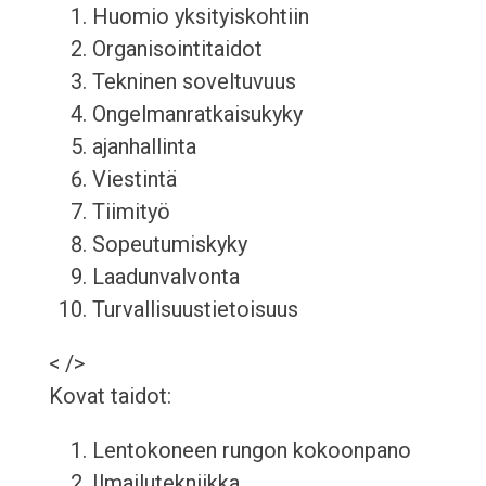
Huomio yksityiskohtiin
Organisointitaidot
Tekninen soveltuvuus
Ongelmanratkaisukyky
ajanhallinta
Viestintä
Tiimityö
Sopeutumiskyky
Laadunvalvonta
Turvallisuustietoisuus
< />
Kovat taidot:
Lentokoneen rungon kokoonpano
Ilmailutekniikka