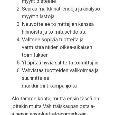
myyntipisteelle
Seuraa markkinatrendejä ja analysoi
myyntitilastoja
Neuvottelee toimittajien kanssa
hinnoista ja toimitusehdoista
Valitsee sopivia tuotteita ja
varmistaa niiden oikea-aikaisen
toimituksen
Ylläpitää hyviä suhteita toimittajiin
Vahvistaa tuotteiden valikoimaa ja
suunnittelee
markkinointikampanjoita
Aloitamme kohta, mutta ensin tässä on
joitakin muita Vähittäiskaupan ostaja-
aiheisia ansioluetteloesimerkkejä: