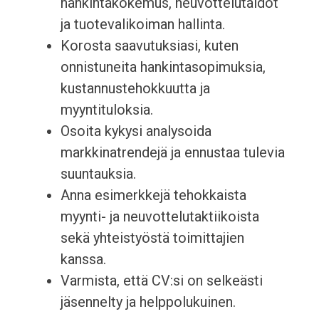
hankintakokemus, neuvottelutaidot
ja tuotevalikoiman hallinta.
Korosta saavutuksiasi, kuten
onnistuneita hankintasopimuksia,
kustannustehokkuutta ja
myyntituloksia.
Osoita kykysi analysoida
markkinatrendejä ja ennustaa tulevia
suuntauksia.
Anna esimerkkejä tehokkaista
myynti- ja neuvottelutaktiikoista
sekä yhteistyöstä toimittajien
kanssa.
Varmista, että CV:si on selkeästi
jäsennelty ja helppolukuinen.