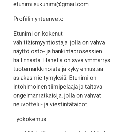
etunimi.sukunimi@gmail.com
Profiilin yhteenveto
Etunimi on kokenut
vähittäismyyntiostaja, jolla on vahva
näyttö osto- ja hankintaprosessien
hallinnasta. Hänellä on syvä ymmärrys
tuotemarkkinoista ja kyky ennustaa
asiakasmieltymyksiä. Etunimi on
intohimoinen tiimipelaaja ja taitava
ongelmanratkaisija, jolla on vahvat
neuvottelu- ja viestintätaidot.
Työkokemus