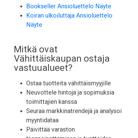
Bookseller Ansioluettelo Näyte
Koiran ulkoiluttaja Ansioluettelo
Näyte
Mitkä ovat
Vähittäiskaupan ostaja
vastuualueet?
Ostaa tuotteita vähittäismyyjille
Neuvottele hintoja ja sopimuksia
toimittajien kanssa
Seuraa markkinatrendejä ja analysoi
myyntidataa
Päivittää varaston