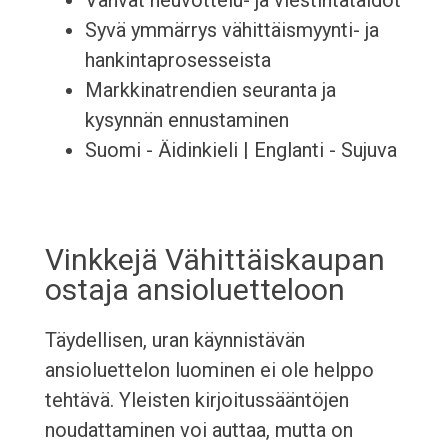
Vahvat neuvottelu- ja viestintätaidot
Syvä ymmärrys vähittäismyynti- ja
hankintaprosesseista
Markkinatrendien seuranta ja
kysynnän ennustaminen
Suomi - Äidinkieli | Englanti - Sujuva
Vinkkejä Vähittäiskaupan
ostaja ansioluetteloon
Täydellisen, uran käynnistävän
ansioluettelon luominen ei ole helppo
tehtävä. Yleisten kirjoitussääntöjen
noudattaminen voi auttaa, mutta on