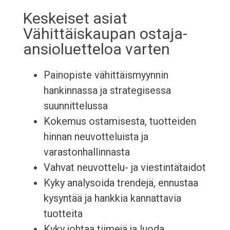
Keskeiset asiat
Vähittäiskaupan ostaja-
ansioluetteloa varten
Painopiste vähittäismyynnin
hankinnassa ja strategisessa
suunnittelussa
Kokemus ostamisesta, tuotteiden
hinnan neuvotteluista ja
varastonhallinnasta
Vahvat neuvottelu- ja viestintätaidot
Kyky analysoida trendejä, ennustaa
kysyntää ja hankkia kannattavia
tuotteita
Kyky johtaa tiimejä ja luoda