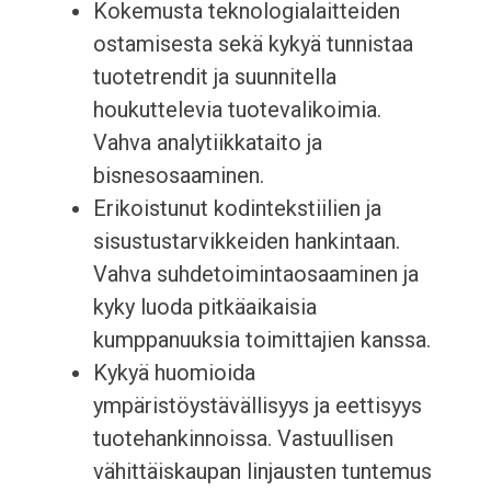
Kokemusta teknologialaitteiden
ostamisesta sekä kykyä tunnistaa
tuotetrendit ja suunnitella
houkuttelevia tuotevalikoimia.
Vahva analytiikkataito ja
bisnesosaaminen.
Erikoistunut kodintekstiilien ja
sisustustarvikkeiden hankintaan.
Vahva suhdetoimintaosaaminen ja
kyky luoda pitkäaikaisia
kumppanuuksia toimittajien kanssa.
Kykyä huomioida
ympäristöystävällisyys ja eettisyys
tuotehankinnoissa. Vastuullisen
vähittäiskaupan linjausten tuntemus