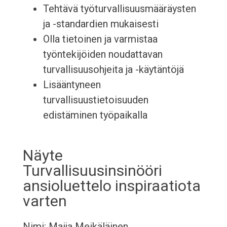
Tehtävä työturvallisuusmääräysten
ja -standardien mukaisesti
Olla tietoinen ja varmistaa
työntekijöiden noudattavan
turvallisuusohjeita ja -käytäntöjä
Lisääntyneen
turvallisuustietoisuuden
edistäminen työpaikalla
Näyte
Turvallisuusinsinööri
ansioluettelo inspiraatiota
varten
Nimi: Maija Meikäläinen