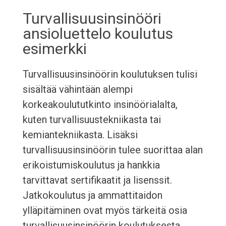
Turvallisuusinsinööri
ansioluettelo koulutus
esimerkki
Turvallisuusinsinöörin koulutuksen tulisi
sisältää vähintään alempi
korkeakoulututkinto insinöörialalta,
kuten turvallisuustekniikasta tai
kemiantekniikasta. Lisäksi
turvallisuusinsinöörin tulee suorittaa alan
erikoistumiskoulutus ja hankkia
tarvittavat sertifikaatit ja lisenssit.
Jatkokoulutus ja ammattitaidon
ylläpitäminen ovat myös tärkeitä osia
turvallisuusinsinöörin koulutuksesta.