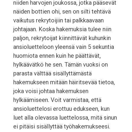
niiden harvojen joukossa, jotka pääsevät
näiden bottien ohi, sen on silti tehtävä
vaikutus rekrytoijiin tai palkkaavaan
johtajaan. Koska hakemuksia tulee niin
paljon, rekrytoijat kiinnittävät kuhunkin
ansioluetteloon yleensä vain 5 sekuntia
huomiota ennen kuin he päättävät,
hylkäävätkö he sen. Tämän vuoksi on
parasta välttää sisällyttämästä
hakemukseen mitään häiritsevää tietoa,
joka voisi johtaa hakemuksen
hylkäämiseen. Voit varmistaa, että
ansioluettelosi erottuu edukseen, kun
luet alla olevassa luettelossa, mitä sinun
ei pitäisi sisällyttää työhakemukseesi.