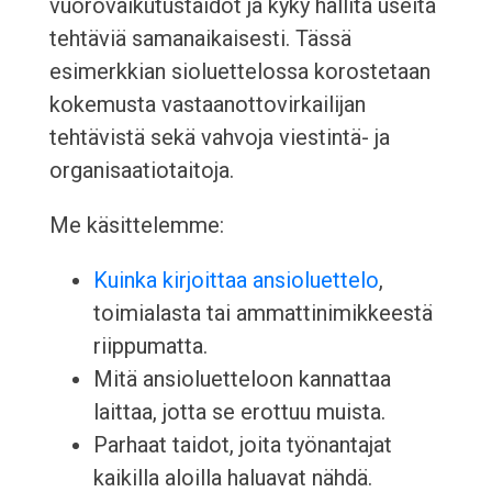
vuorovaikutustaidot ja kyky hallita useita
tehtäviä samanaikaisesti. Tässä
esimerkkian sioluettelossa korostetaan
kokemusta vastaanottovirkailijan
tehtävistä sekä vahvoja viestintä- ja
organisaatiotaitoja.
Me käsittelemme:
Kuinka kirjoittaa ansioluettelo
,
toimialasta tai ammattinimikkeestä
riippumatta.
Mitä ansioluetteloon kannattaa
laittaa, jotta se erottuu muista.
Parhaat taidot, joita työnantajat
kaikilla aloilla haluavat nähdä.