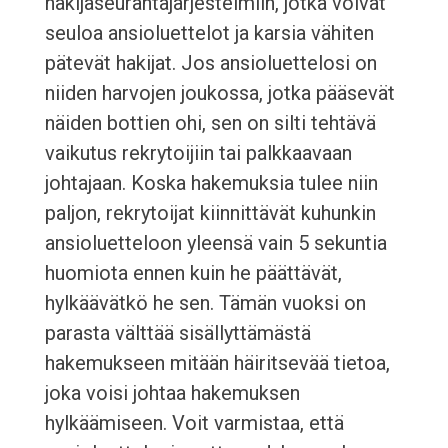
hakijaseurantajärjestelmiin, jotka voivat
seuloa ansioluettelot ja karsia vähiten
pätevät hakijat. Jos ansioluettelosi on
niiden harvojen joukossa, jotka pääsevät
näiden bottien ohi, sen on silti tehtävä
vaikutus rekrytoijiin tai palkkaavaan
johtajaan. Koska hakemuksia tulee niin
paljon, rekrytoijat kiinnittävät kuhunkin
ansioluetteloon yleensä vain 5 sekuntia
huomiota ennen kuin he päättävät,
hylkäävätkö he sen. Tämän vuoksi on
parasta välttää sisällyttämästä
hakemukseen mitään häiritsevää tietoa,
joka voisi johtaa hakemuksen
hylkäämiseen. Voit varmistaa, että