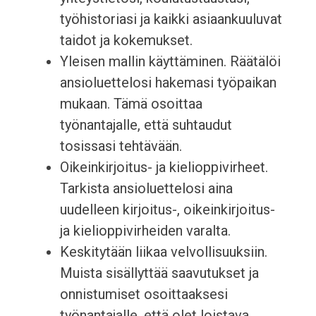
työhistoriasi ja kaikki asiaankuuluvat
taidot ja kokemukset.
Yleisen mallin käyttäminen. Räätälöi
ansioluettelosi hakemasi työpaikan
mukaan. Tämä osoittaa
työnantajalle, että suhtaudut
tosissasi tehtävään.
Oikeinkirjoitus- ja kielioppivirheet.
Tarkista ansioluettelosi aina
uudelleen kirjoitus-, oikeinkirjoitus-
ja kielioppivirheiden varalta.
Keskitytään liikaa velvollisuuksiin.
Muista sisällyttää saavutukset ja
onnistumiset osoittaaksesi
työnantajalle, että olet loistava