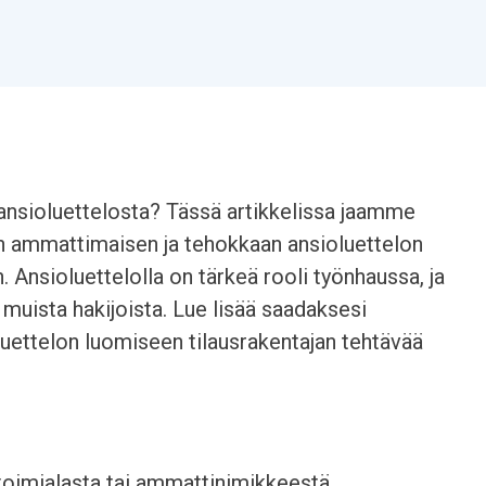
 ansioluettelosta? Tässä artikkelissa jaamme
an ammattimaisen ja tehokkaan ansioluettelon
 Ansioluettelolla on tärkeä rooli työnhaussa, ja
 muista hakijoista. Lue lisää saadaksesi
luettelon luomiseen tilausrakentajan tehtävää
 toimialasta tai ammattinimikkeestä