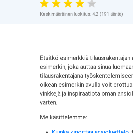
Keskimääräinen luokitus: 4.2 (191 ääntä)
Etsitkö esimerkkiä tilausrakentajan
esimerkin, joka auttaa sinua luoma
tilausrakentajana työskentelemiseen.
oikean esimerkin avulla voit erottua
vinkkejä ja inspiraatiota oman ansio
varten.
Me käsittelemme:
Kuinka kirjoittaa ansioluettelo
,