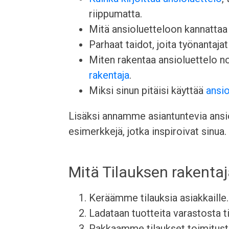
riippumatta.
Mitä ansioluetteloon kannattaa l
Parhaat taidot, joita työnantajat 
Miten rakentaa ansioluettelo 
rakentaja
.
Miksi sinun pitäisi käyttää
ansio
Lisäksi annamme asiantuntevia ansiol
esimerkkejä, jotka inspiroivat sinua.
Mitä Tilauksen rakenta
Keräämme tilauksia asiakkaille.
Ladataan tuotteita varastosta t
Pakkaamme tilaukset toimitust