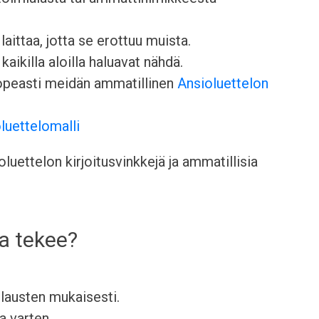
aittaa, jotta se erottuu muista.
kaikilla aloilla haluavat nähdä.
nopeasti meidän ammatillinen
Ansioluettelon
luettelomalli
uettelon kirjoitusvinkkejä ja ammatillisia
ja tekee?
ilausten mukaisesti.
a varten.