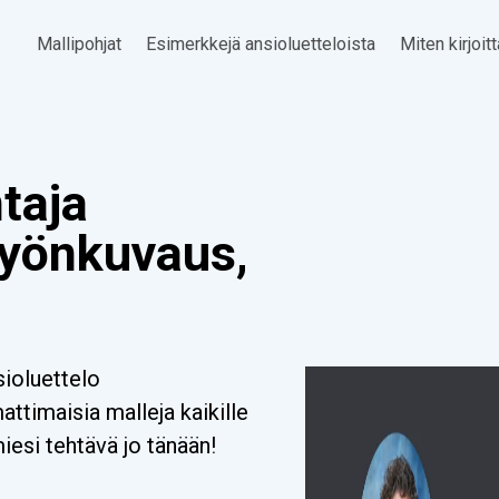
Mallipohjat
Esimerkkejä ansioluetteloista
Miten kirjoit
taja
Työnkuvaus,
sioluettelo
timaisia malleja kaikille
miesi tehtävä jo tänään!